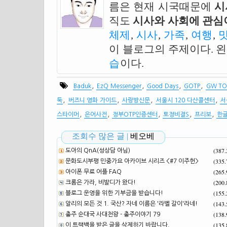
름은 현재 시국때문에
시
직도
시사와 사회에 관심이
체제
,
시사
,
가족
,
여행
,
이 블로그의 주제이다. 
습
이다.
,
,
,
,
Baduk
EzQ Messenger
Good Days
GOTP
GW TO
,
,
,
,
둑
버즈니 영화 가이드
사랑방신문
서울시 120 다산콜센터
서
,
,
,
,
,
스타이머
은어사전
정부OTP인증센터
토정비결S
프리보
한글
조회수 많은 글 |
베오베
(387
도아의 QnA(성상담 아님)
(335
문화도시부평 민중가요 아카이브 시리즈 <#7 이주헌>
(265
아이폰 무료 어플 FAQ
(200
크롬은 가라, 비발디가 왔다!
(155
블로그 운영을 위한 기부금을 받습니다!
(143
알리의 모든 것 1. 국산? 자네 이름은 '라벨 갈이'라네!
(138
충주 순대국 사대천왕 - 충주이야기 79
(135
이 트랙백을 받은 글을 삭제하기 바랍니다.