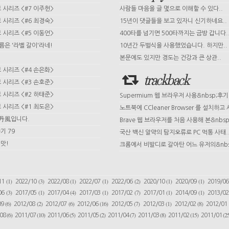
시리즈 <#7 이주헌>
사람들 마음을 글 몇으로 이해할 수 있다..
시리즈 <#6 최경숙>
15년이 댓글들을 보고 있자니 신기하네요..
시리즈 <#5 이동언>
400타를 넘기면 500타까지는 금방 갑니다.
이름은 '라벨 갈이'라네!
10년간 두벌식을 사용했었습니다. 하지만..
본문에도 있지만 경도는 건강과 큰 상관..
시리즈 <#4 손은화>
trackback
시리즈 <#3 손호준>
시리즈 <#2 하태준>
Supermium 웹 브라우저 사용&nbsp;후기
시리즈 <#1 최도은>
노트북에 CCleaner Browser 를 설치하고 사
 丹風입니다.
Brave 웹 브라우저를 처음 사용해 본&nbsp;
기 79
국산 백신 알약의 탐지오류로 PC 먹통 사태.
맛!
크롬에서 비발디로 갈아탄 어느 유저의&nbs
(1)
(3)
(1)
(1)
(2)
(1)
(1)
11
2022/10
2022/08
2022/07
2022/06
2020/10
2020/09
2019/0
(3)
(1)
(4)
(1)
(7)
(1)
(1)
06
2017/05
2017/04
2017/03
2017/02
2017/01
2014/09
2013/0
(6)
(2)
(6)
(16)
(7)
(1)
(8)
09
2012/08
2012/07
2012/06
2012/05
2012/03
2012/02
2012/01
(6)
(10)
(5)
(2)
(7)
(8)
(15)
(25
/08
2011/07
2011/06
2011/05
2011/04
2011/03
2011/02
2011/01