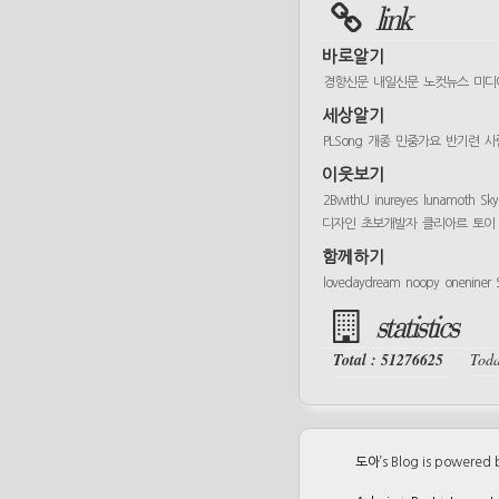
link
바로알기
경향신문
내일신문
노컷뉴스
미디
세상알기
PLSong
개종
민중가요
반기련
사
이웃보기
2BwithU
inureyes
lunamoth
Sk
디자인
초보개발자
클리아르
토이
함께하기
lovedaydream
noopy
oneniner
statistics
Total : 51276625
Toda
도아
’s Blog is powered