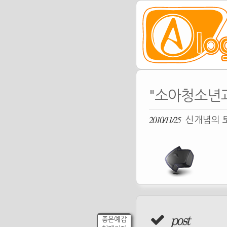
"소아청소년과
2010/11/25
신개념의 토
post
좋은예감