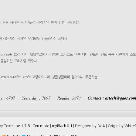
어오늘
시사인
오마이뉴스
프레시안
한겨레
한국위키릭스
람 사는 세상
세기연
우리모두
인물과사상
조아세
yrunner★
其仁
나비
달달한조박사
레이먼
로카르노
마루
마티
민노씨
민트
북북
서연아빠
소요
풍림화산
프리지앙
학주니
Semjei
wurifen
zasfe
고양이의노래
댕글댕글파파
점아저씨
푸른하늘
y : 6707
Yesterday : 7097
Reader: 3874
Contact :
artech@qaos.co
 by
Textcube 1.7.8 : Con moto
|
myBlack 0.1
| Designed by
DoA
| Origin by
WhiteB