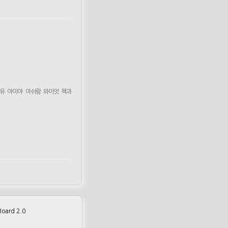
유
아미야
아쉬람
와이엇
책과
m
oard 2.0