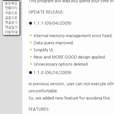
This program will lead you spend your time i
좋은예감
첫페이지
UPDATE RELEASE:
처음으로
글끝으로
댓글보기
● 1.1.1 (09/04/2009)
댓글달기
이동막대
Internal memory management error fixed.
Data query improved.
Simplify UI.
New and MORE GOOD design applied.
Unnecessary options deleted.
● 1.1.0 (06/24/2009)
In previous version, user can not execute oth
uncomfortable.
So, we added new feature for avoiding this.
FEATURES: