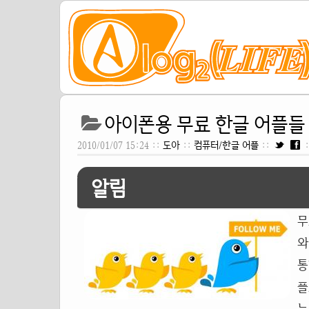
아이폰용 무료 한글 어플들 
2010/01/07 15:24 ::
도아
::
컴퓨터/한글 어플
::
알림
무
와
통
플