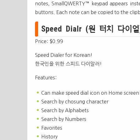
notes, SmallQWERTY™ keypad appears inst
buttons. Each note can be copied to the clipb
Speed Dialr (원 터치 다이얼)(U
Price: $0.99
Speed Dialer for Korean!
한국인을 위한 스피드 다이알러!
Features:
Can make speed dial icon on Home screen
Search by chosung character
Search by Alphabets
Search by Numbers
Favorites
History