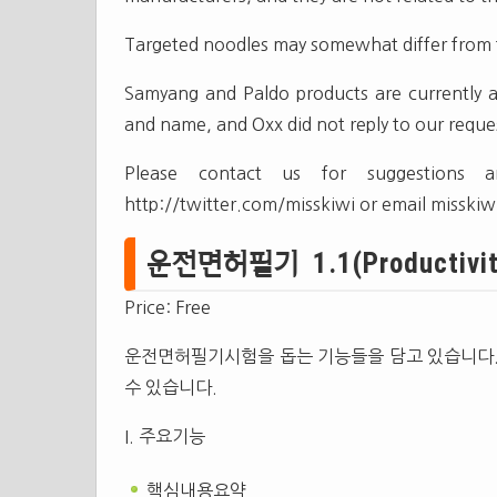
Targeted noodles may somewhat differ from 
Samyang and Paldo products are currently a
and name, and Oxx did not reply to our reques
Please contact us for suggestions a
http://twitter.com/misskiwi or email
misskiw
운전면허필기 1.1(Productivit
Price: Free
운전면허필기시험을 돕는 기능들을 담고 있습니다
수 있습니다.
I. 주요기능
핵심내용요약