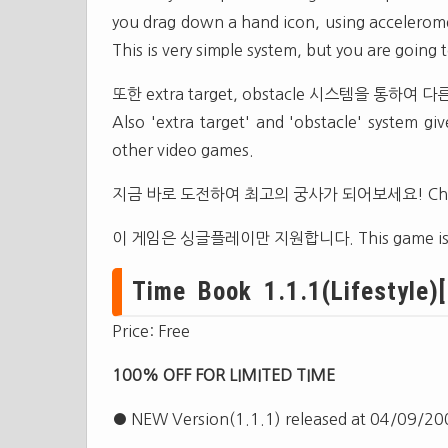
you drag down a hand icon, using accelerome
This is very simple system, but you are going 
또한 extra target, obstacle 시스템을 통
Also 'extra target' and 'obstacle' system gi
other video games.
지금 바로 도전하여 최고의 궁사가 되어보세요! Challenge 
이 게임은 싱글플레이만 지원합니다. This game is sin
Time Book 1.1.1(Lifestyle)[
Price: Free
100% OFF FOR LIMITED TIME
● NEW Version(1.1.1) released at 04/09/20