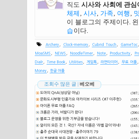
직도
시사와 사회에 관심이
체제
,
시사
,
가족
,
여행
,
이 블로그의 주제이다. 
습
이다.
,
,
,
Archery
Clock-memory
Cubrid Touch
GameToc
,
,
,
,
,
MoaSMS
NEWS
NoodleTimer
Note
Productivity
Pr
,
,
,
,
,
Dialr
Time Book
Utilities
게임톡
라면타이머
무료 어플
,
Money
한글 어플
조회수 많은 글 |
베오베
(387
도아의 QnA(성상담 아님)
(335
문화도시부평 민중가요 아카이브 시리즈 <#7 이주헌>
(265
아이폰 무료 어플 FAQ
(200
크롬은 가라, 비발디가 왔다!
(155
블로그 운영을 위한 기부금을 받습니다!
(143
알리의 모든 것 1. 국산? 자네 이름은 '라벨 갈이'라네!
(138
충주 순대국 사대천왕 - 충주이야기 79
(135
이 트랙백을 받은 글을 삭제하기 바랍니다.