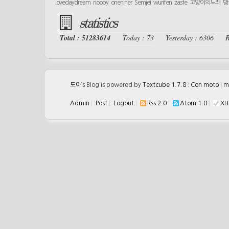
lovedaydream
noopy
oneniner
Semjei
wurifen
zasfe
고양이의노래
댕
statistics
Total : 51283614
Today : 73
Yesterday : 6306
R
도아
’s Blog is powered by
Textcube 1.7.8 : Con moto
|
m
Admin
|
Post
|
Logout
|
Rss 2.0
|
Atom 1.0
|
XH