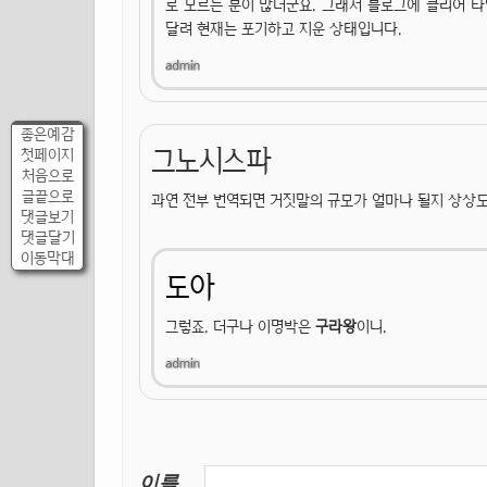
로 모르는 분이 많더군요. 그래서 블로그에 클리어 
달려 현재는 포기하고 지운 상태입니다.
좋은예감
그노시스파
첫페이지
처음으로
글끝으로
과연 전부 번역되면 거짓말의 규모가 얼마나 될지 상상
댓글보기
댓글달기
이동막대
도아
그렇죠. 더구나 이명박은
구라왕
이니.
이름