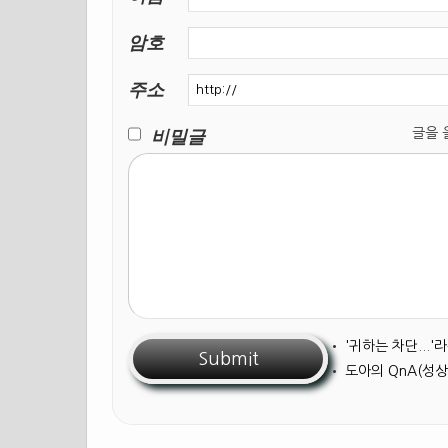
암호
주소
비밀글
글을 올릴
•
'귀하는 차단...
•
도아의 QnA(성상