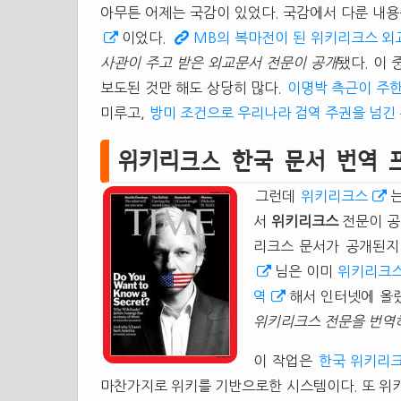
아무튼 어제는 국감이 있었다. 국감에서 다룬 내용
이었다.
MB의 복마전이 된 위키리크스 외
사관이 주고 받은 외교문서 전문이 공개
됐다. 이 
보도된 것만 해도 상당히 많다.
이명박 측근이 주한
미루고,
방미 조건으로 우리나라 검역 주권을 넘긴
위키리크스 한국 문서 번역 
그런데
위키리크스
서
위키리크스
전문이 공
리크스 문서가 공개된지
님은 이미
위키리크스
역
해서 인터넷에 올렸
위키리크스 전문을 번역
이 작업은
한국 위키리
마찬가지로 위키를 기반으로한 시스템이다. 또 위키