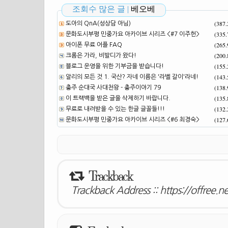
조회수 많은 글 |
베오베
(387
도아의 QnA(성상담 아님)
(335
문화도시부평 민중가요 아카이브 시리즈 <#7 이주헌>
(265
아이폰 무료 어플 FAQ
(200
크롬은 가라, 비발디가 왔다!
(155
블로그 운영을 위한 기부금을 받습니다!
(143
알리의 모든 것 1. 국산? 자네 이름은 '라벨 갈이'라네!
(138
충주 순대국 사대천왕 - 충주이야기 79
(135
이 트랙백을 받은 글을 삭제하기 바랍니다.
(132
무료로 내려받을 수 있는 한글 글꼴들!!!
(127
문화도시부평 민중가요 아카이브 시리즈 <#6 최경숙>
Trackback
Trackback Address ::
https://offree.