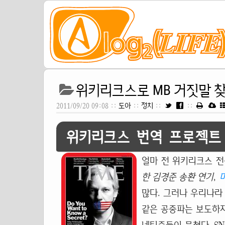
위키리크스로 MB 거짓말 찾
2011/09/20 09:08 ::
도아
::
정치
::
::
위키리크스 번역 프로젝트
얼마 전 위키리크스 
한 김경준 송환 연기
,
많다. 그러나 우리나라 주
같은 공중파는 보도하지