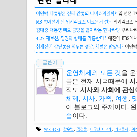
관련 글타래
이명박 대통령은 진짜 간통의 나비효과일까?
몇 년전 T
MB 복마전이 된 위키리크스 외교문서 전문
위키리크스 전
김대중 대통령 뼈로 곰탕을 끓이라는 한나라당
우리나라
4.27 재보선, 정권의 향배를 가름한다?
예전에 KBS에서
취재진에 삼단봉을 휘두른 경찰, 처벌은 받았나?
이명박 
글쓴이
운영체제의 모든 것
을 
름은 현재 시국때문에
시
직도
시사와 사회에 관심이
체제
,
시사
,
가족
,
여행
,
이 블로그의 주제이다. 
습
이다.
,
,
,
,
,
Wikileaks
광우병
김경준
미구산 쇠고기
외교문서
위