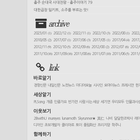
충주 순대국 사대천왕 - 충주이야기 79
대한곱창 밀키트, 소주를 부르는 맛!
archive
(1)
(1)
(1)
(3)
(1)
2023/01
2022/12
2022/11
2022/10
2022/08
2022
(2)
(1)
(3)
(1)
(4)
2018/05
2017/07
2017/06
2017/05
2017/04
2017
(9)
(5)
(6)
(2)
(6)
2012/11
2012/10
2012/09
2012/08
2012/07
2012
(16)
(16)
(6)
(10)
(5)
2011/10
2011/09
2011/08
2011/07
2011/06
2011
link
바로알기
경향신문
내일신문
노컷뉴스
미디어오늘
시사인
오마이뉴스
프레시안
한
세상알기
PLSong
개종
민중가요
반기련
사람 사는 세상
세기연
우리모두
인물과사
이웃보기
2BwithU
inureyes
lunamoth
Skyrunner★
其仁
나비
달달한조박사
레
디자인
초보개발자
클리아르
토이
풍림화산
프리지앙
학주니
함께하기