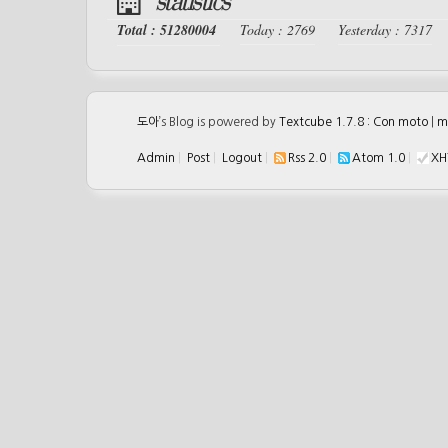
statistics
Total : 51280004
Today : 2769
Yesterday : 7317
도아
’s Blog is powered by
Textcube 1.7.8 : Con moto
|
m
Admin
|
Post
|
Logout
|
Rss 2.0
|
Atom 1.0
|
XH