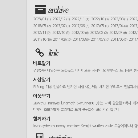
archive
(1)
(1)
(1)
(3)
(1)
2023/01
2022/12
2022/11
2022/10
2022/08
2022
(2)
(1)
(3)
(1)
(4)
2018/05
2017/07
2017/06
2017/05
2017/04
2017
(9)
(5)
(6)
(2)
(6)
2012/11
2012/10
2012/09
2012/08
2012/07
2012
(16)
(16)
(6)
(10)
(5)
2011/10
2011/09
2011/08
2011/07
2011/06
2011
link
바로알기
경향신문
내일신문
노컷뉴스
미디어오늘
시사인
오마이뉴스
프레시안
한
세상알기
PLSong
개종
민중가요
반기련
사람 사는 세상
세기연
우리모두
인물과사
이웃보기
2BwithU
inureyes
lunamoth
Skyrunner★
其仁
나비
달달한조박사
레
디자인
초보개발자
클리아르
토이
풍림화산
프리지앙
학주니
함께하기
lovedaydream
noopy
oneniner
Semjei
wurifen
zasfe
고양이의노래
댕