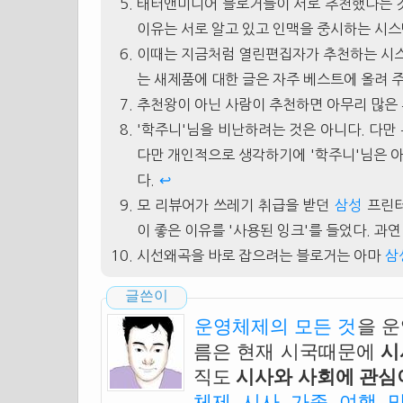
태터앤미디어 블로거들이 서로 추천했다는 것
이유는 서로 알고 있고 인맥을 중시하는 시
이때는 지금처럼 열린편집자가 추천하는 시스
는 새제품에 대한 글은 자주 베스트에 올려 
추천왕이 아닌 사람이 추천하면 아무리 많은
'학주니'님을 비난하려는 것은 아니다. 다만
다만 개인적으로 생각하기에 '학주니'님은 아
다.
↩
모 리뷰어가 쓰레기 취급을 받던
삼성
프린터
이 좋은 이유를 '사용된 잉크'를 들었다. 과
시선왜곡을 바로 잡으려는 블로거는 아마
삼
글쓴이
운영체제의 모든 것
을 
름은 현재 시국때문에
시
직도
시사와 사회에 관심이
체제
,
시사
,
가족
,
여행
,