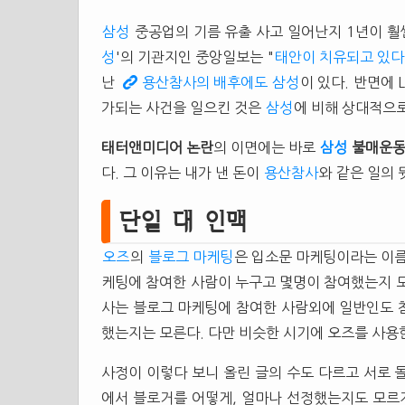
삼성
중공업의 기름 유출 사고 일어난지 1년이 훨씬
성
'의 기관지인 중앙일보는 "
태안이 치유되고 있다
난
용산참사의 배후에도 삼성
이 있다. 반면에
가되는 사건을 일으킨 것은
삼성
에 비해 상대적으로
태터앤미디어
논란
의 이면에는 바로
삼성
불매운
다. 그 이유는 내가 낸 돈이
용산참사
와 같은 일의
단일 대 인맥
오즈
의
블로그 마케팅
은 입소문 마케팅이라는 이름
케팅에 참여한 사람이 누구고 몇명이 참여했는지 모
사는 블로그 마케팅에 참여한 사람외에 일반인도 
했는지는 모른다. 다만 비슷한 시기에 오즈를 사용
사정이 이렇다 보니 올린 글의 수도 다르고 서로
에서 블로거를 어떻게, 얼마나 선정했는지도 모르