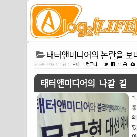
태터앤미디어의 논란을 보며 
2009/02/18 11:54 ::
도아
::
컴퓨터
::
::
태터앤미디어의 나갈 길
"
좋
왜
했