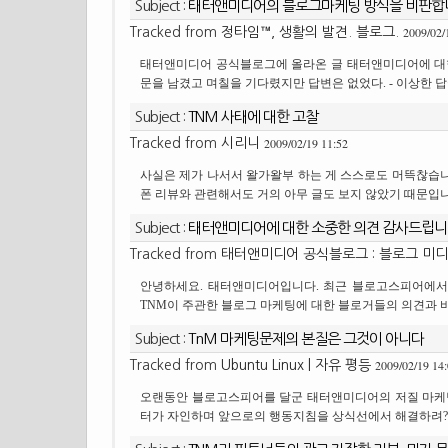
Subject :
태터앤미디어의 블로그마케팅 방식을 비판합
2009/02/
Tracked from
정타임™, 생활의 발견. 블로그.
태터앤미디어 공식블로그에 올라온 글 태터앤미디어에 대한 
문을 남겼고 며칠을 기다렸지만 답변은 없었다. - 이상한 
Subject :
TNM 사태에 대한 고찰
2009/02/19 11:52
Tracked from
시리니
사실은 제가 나서서 왈가왈부 하는 게 스스로도 머뜩찮습니다
폰 리뷰와 관련해서도 거의 아무 글도 보지 않았기 때문입니
Subject :
태터앤미디어에 대한 소중한 의견 감사드립니
Tracked from
태터앤미디어 공식블로그 : 블로그 미디
안녕하세요. 태터앤미디어입니다. 최근 블로고스피어에서 
TNM이 주관한 블로그 마케팅에 대한 블로거들의 의견과 비
Subject :
TnM 마케팅문제의 본질은 그것이 아니다
2009/02/19 14
Tracked from
Ubuntu Linux | 자유 평등
오랜동안 블로고스피어를 달군 태터앤미디어의 저질 마케팅 
터가 자인하며 앞으로의 행동지침을 상식선에서 해결하려?