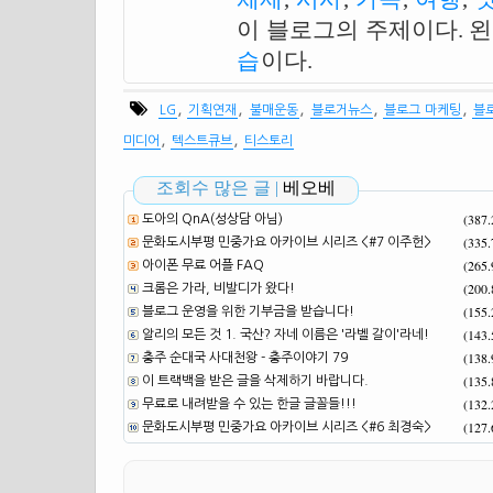
이 블로그의 주제이다. 
습
이다.
,
,
,
,
,
LG
기획연재
불매운동
블로거뉴스
블로그 마케팅
블
,
,
미디어
텍스트큐브
티스토리
조회수 많은 글 |
베오베
(387
도아의 QnA(성상담 아님)
(335
문화도시부평 민중가요 아카이브 시리즈 <#7 이주헌>
(265
아이폰 무료 어플 FAQ
(200
크롬은 가라, 비발디가 왔다!
(155
블로그 운영을 위한 기부금을 받습니다!
(143
알리의 모든 것 1. 국산? 자네 이름은 '라벨 갈이'라네!
(138
충주 순대국 사대천왕 - 충주이야기 79
(135
이 트랙백을 받은 글을 삭제하기 바랍니다.
(132
무료로 내려받을 수 있는 한글 글꼴들!!!
(127
문화도시부평 민중가요 아카이브 시리즈 <#6 최경숙>