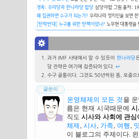
경축: 우리당과 한나라당 합당
삼당야합 그림 출처: 19
왜 집권하면 수구가 되는가?
우리나라 정치인을 보면 한가
[탄학반대] 누구를 위한 탄핵이었나?
노무현 대통령을 탄
과거 IMF 사태에서 알 수 있듯이
한나라당
당 전략은 여기에 집중되어 있다.
↩
수구 골통이다. 그것도 50년씩된 똥, 오줌으
글쓴이
운영체제의 모든 것
을 
름은 현재 시국때문에
시
직도
시사와 사회에 관심이
체제
,
시사
,
가족
,
여행
,
이 블로그의 주제이다. 