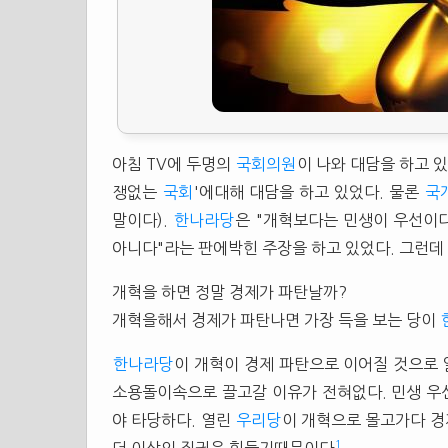
아침 TV에 두명의
국회의원
이 나와 대담을 하고 
쟁없는
국회
'에대해 대담을 하고 있었다. 물론
국
말이다).
한나라당
은 "개혁보다는 민생이 우선이
아니다"라는 판에박힌 주장을 하고 있었다. 그런데
개혁을 하면 정말 경제가 파탄날까?
개혁을해서 경제가 파탄나면 가장 득을 보는 당이
한나라당
이 개혁이 경제 파탄으로 이어질 것으로
소용돌이속으로 끌고갈 이유가 전혀없다. 민생 
야 타당하다. 열린
우리당
이 개혁으로 몰고가다 
1