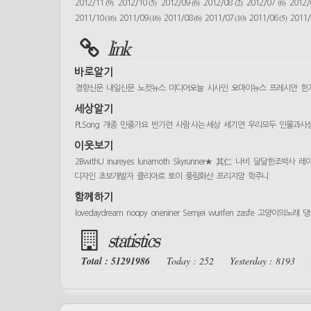
(9)
(5)
(6)
(2)
(6)
2012/11
2012/10
2012/09
2012/08
2012/07
2012
(16)
(16)
(6)
(10)
(5)
2011/10
2011/09
2011/08
2011/07
2011/06
2011
link
바로알기
경향신문
내일신문
노컷뉴스
미디어오늘
시사인
오마이뉴스
프레시안
한
세상알기
PLSong
개종
민중가요
반기련
사람 사는 세상
세기연
우리모두
인물과사
이웃보기
2BwithU
inureyes
lunamoth
Skyrunner★
其仁
나비
달달한조박사
레
디자인
초보개발자
클리아르
토이
풍림화산
프리지앙
학주니
함께하기
lovedaydream
noopy
oneniner
Semjei
wurifen
zasfe
고양이의노래
댕
statistics
Total : 51291986
Today : 252
Yesterday : 8193