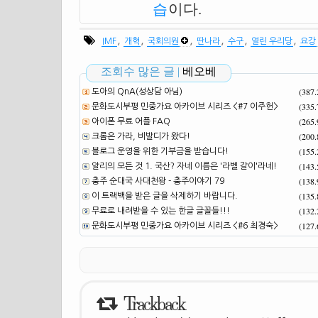
습
이다.
,
,
,
,
,
,
IMF
개혁
국회의원
딴나라
수구
열린 우리당
요강
조회수 많은 글 |
베오베
(387
도아의 QnA(성상담 아님)
(335
문화도시부평 민중가요 아카이브 시리즈 <#7 이주헌>
(265
아이폰 무료 어플 FAQ
(200
크롬은 가라, 비발디가 왔다!
(155
블로그 운영을 위한 기부금을 받습니다!
(143
알리의 모든 것 1. 국산? 자네 이름은 '라벨 갈이'라네!
(138
충주 순대국 사대천왕 - 충주이야기 79
(135
이 트랙백을 받은 글을 삭제하기 바랍니다.
(132
무료로 내려받을 수 있는 한글 글꼴들!!!
(127
문화도시부평 민중가요 아카이브 시리즈 <#6 최경숙>
Trackback