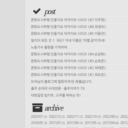
post
문화도시부평 민중가요 아카이브 시리즈 <#7 이주헌>
문화도시부평 민중가요 아카이브 시리즈 <#6 최경숙>
문화도시부평 민중가요 아카이브 시리즈 <#5 이동언>
알리의 모든 것 1. 국산? 자네 이름은 '라벨 갈이'라네!
노동가수 황현을 기억하며...
문화도시부평 민중가요 아카이브 시리즈 <#4 손은화>
문화도시부평 민중가요 아카이브 시리즈 <#3 손호준>
문화도시부평 민중가요 아카이브 시리즈 <#2 하태준>
문화도시부평 민중가요 아카이브 시리즈 <#1 최도은>
도아님의 블로그에 합류하게 된 丹風입니다.
충주 순대국 사대천왕 - 충주이야기 79
대한곱창 밀키트, 소주를 부르는 맛!
archive
(1)
(1)
(1)
(3)
(1)
2023/01
2022/12
2022/11
2022/10
2022/08
2022
(2)
(1)
(3)
(1)
(4)
2018/05
2017/07
2017/06
2017/05
2017/04
2017