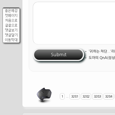
좋은예감
첫페이지
처음으로
글끝으로
댓글보기
댓글달기
이동막대
•
'귀하는 차단...
•
도아의 QnA(성상
1
...
3281
3282
3283
3284