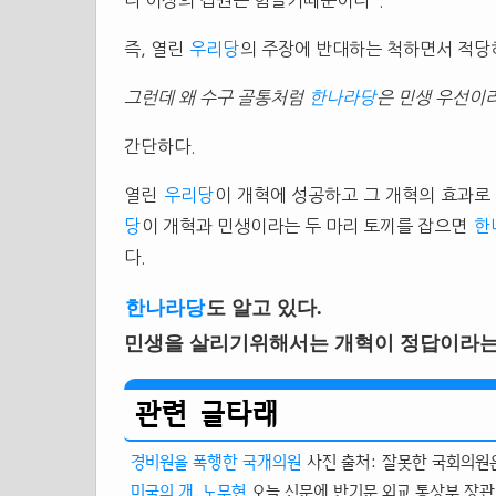
더 이상의 집권은 힘들기때문이다
.
즉, 열린
우리당
의 주장에 반대하는 척하면서 적당
그런데 왜 수구 골통처럼
한나라당
은 민생 우선이
간단하다.
열린
우리당
이 개혁에 성공하고 그 개혁의 효과로
당
이 개혁과 민생이라는 두 마리 토끼를 잡으면
한
다.
한나라당
도 알고 있다.
민생을 살리기위해서는 개혁이 정답이라는 
관련 글타래
경비원을 폭행한 국개의원
사진 출처: 잘못한 국회의원은 
미국의 개, 노무현
오늘 신문에 반기문 외교 통상부 장관