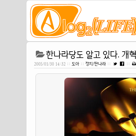
한나라당도 알고 있다. 개혁
2005/01/30 14:32 ::
도아
::
정치/딴나라
::
::