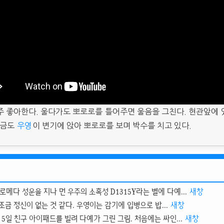
주 좋아한다. 울다가도 뽀로로를 틀어주면 울음을 그친다. 현관앞에 
지금도
우영
이 변기에 앉아 뽀로로를 보며 박수를 치고 있다.
로메다 성운을 지나 먼 우주의 소혹성 D1315Y라는 별에 다예...
새창
조금 정신이 없는 것 같다. 우영이는 감기에 입병으로 밥...
새창
월 5일 친구 아이패드를 빌려 다예가 그린 그림. 처음에는 싸인...
새창