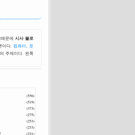
국때문에
시사 블로
뿐이다.
컴퓨터
,
운
의 주제이다. 왼쪽
(556)
(519)
(373)
(275)
(253)
(233)
(231)
!