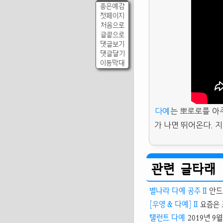
좋은예감
첫페이지
처음으로
글끝으로
댓글보기
댓글달기
이동막대
다예
는 뽀로로를 아
가 나면 뛰어온다. 
관련 글타래
별나라 다예 공주 II
안드
[우영 & 다예] II
요즘은 
탤런트 다예
2019년 9