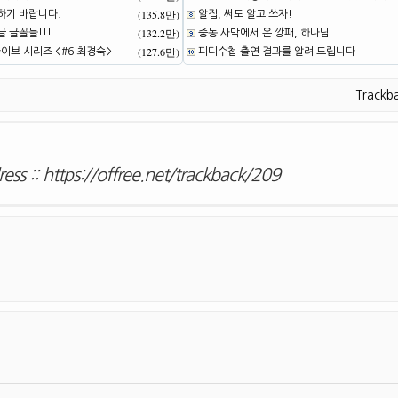
(135.8만)
하기 바랍니다.
알집, 써도 알고 쓰자!
(132.2만)
 글꼴들!!!
중동 사막에서 온 깡패, 하나님
(127.6만)
브 시리즈 <#6 최경숙>
피디수첩 출연 결과를 알려 드립니다
Trackb
ess ::
https://offree.net/trackback/209