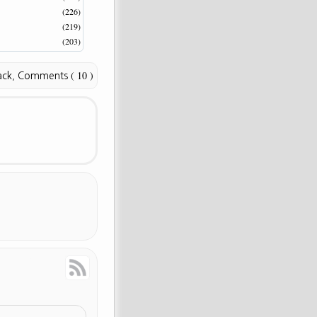
(226)
(219)
(203)
( 10 )
ack
,
Comments
Response
RSS Feed