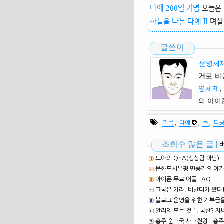
다예 200일 기념
오늘은 
하늘을 나는 다예 II
며칠
글쓴이
운영체제
거
로 바
영체제
,
의 아
,
,
,
가족
다예
돌
따
조회수 많은 글 |
도아의 QnA(성상담 아님)
문화도시부평 민중가요 아카이
아이폰 무료 어플 FAQ
크롬은 가라, 비발디가 왔다
블로그 운영을 위한 기부금
알리의 모든 것 1. 국산? 자
충주 순대국 사대천왕 - 충주