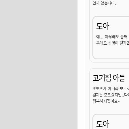
쉽지 않습니다.
도아
예... 아무래도 둘
무래도 신경이 덜가죠
고기집 아들
뽀뽀뽀가 아니라 뽀로로
뭔지는 모르겠지만..다예
행복하시겠어요~
도아