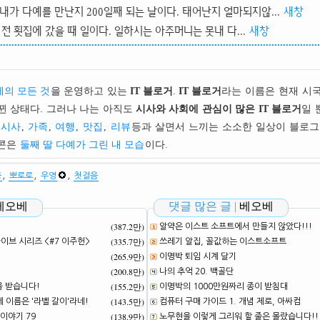
내가 다예를 만난지 200일째 되는 날이다. 태어난지 얼마되지않...
새창
 전 횟집에 갔을 때 일이다. 일하시는 아주머니는 못내 다...
새창
의 모든 것
을 운영하고 있는
IT 블로거
.
IT 블로거
라는 이름은 현재 시
뀐 상태다. 그러나 나는 아직도
시사와 사회에 관심이 많은 IT 블로거
일 
시사
,
가족
,
여행
,
맛집
,
리뷰
등과 살면서 느끼는 소소한 일상이 블로그
이콘은
둘째 딸 다예가 그린 내 모습
이다.
,
,
,
공
뽀로로
우영
첫걸음
베오베
댓글 많은 글 |
베오베
(387.2만)
알약은 이스트 소프트에서 만들지 않았다!!!
(335.7만)
브 시리즈 <#7 이주헌>
쓰레기 알집, 꼴값하는 이스트소프트
(265.9만)
이명박 퇴임 시계 달기
(200.8만)
!
나의 추억 20. 백골단
(155.2만)
을 받습니다!
이명박의 1000만원짜리 종이 받침대
(143.5만)
네 이름은 '라벨 갈이'라네!
컴퓨터 구매 가이드 1. 개념 제로, 아싸컴
(138.9만)
이야기 79
노무현을 이렇게 그리워 할 줄은 몰랐습니다!!