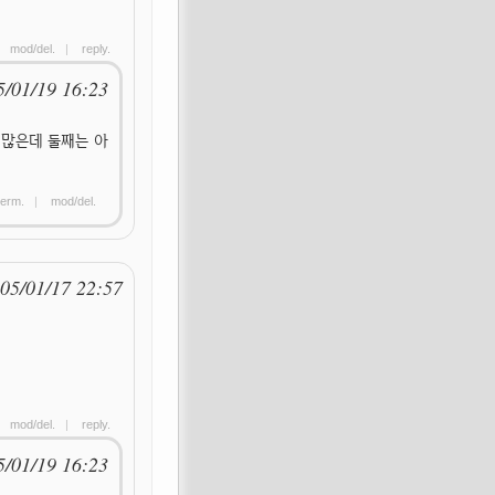
|
mod/del.
|
reply.
5/01/19 16:23
 많은데 둘째는 아
erm.
|
mod/del.
05/01/17 22:57
|
mod/del.
|
reply.
5/01/19 16:23