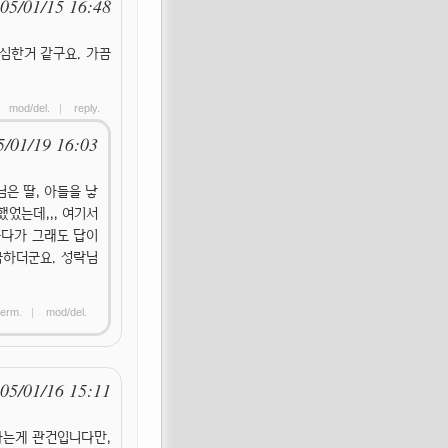
05/01/15 16:48
 심한거 같구요. 가끔
|
mod/del.
|
reply.
5/01/19 16:03
은 딸, 아들을 낳
었는데,,, 여기서
울다가 그래도 답이
금하더군요. 성락님
erm.
|
mod/del.
05/01/16 15:11
 하는게 관건입니다만,