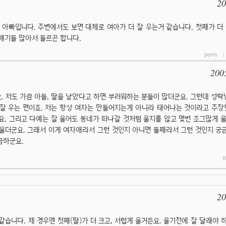
20
)둔 아빠입니다. 주변에서도 보면 대체로 여아가 더 잘 우는거 같습니다. 첫째가 더
얘기들 많아서 들르곤 합니다.
perm.
200
 저도 가끔 아들, 딸을 낳았다고 하면 부러워하는 분들이 많더군요. 그런데 성락님
더 잘 우는 편이죠. 저는 항상 여자는 만들어지는게 아니라 태어나는 것이라고 주장했
요. 그리고 다예는 잘 울어도 동네가 떠나갈 것처럼 울지를 않고 몇번 조그많게 
울더군요. 그래서 이게 여자애라서 그런 것인지 아니면 둘째라서 그런 것인지 궁
금하군요.
p
20
같습니다. 제 경우엔 첫째(딸)가 더 크고, 서럽게 울거든요. 울기전에 잘 달래야