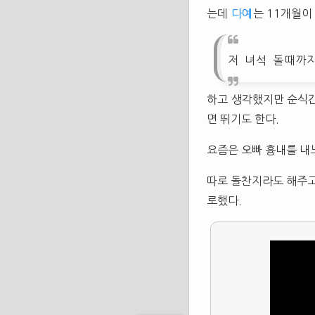
는데
다예
는 11개월이
저 녀석 돌때까
하고 생각했지만 순식간
면 뛰기도 한다.
요즘은 오빠 흉내를 내
따로 돌찬지라도 해주고
로했다.