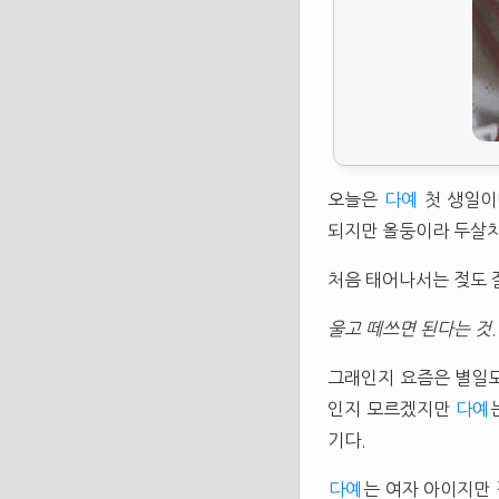
오늘은
다예
첫 생일이
되지만 올둥이라 두살치
처음 태어나서는 젖도 
울고 떼쓰면 된다는 것.
그래인지 요즘은 별일도
인지 모르겠지만
다예
기다.
다예
는 여자 아이지만