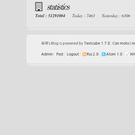
statistics
Total : 51291004
Today : 7463
Yesterday : 6306
도아
’s Blog is powered by
Textcube 1.7.8 : Con moto
|
m
Admin
|
Post
|
Logout
|
Rss 2.0
|
Atom 1.0
|
XH