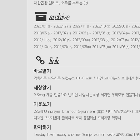
대한곱창 밀키트, 소주를 부르는 맛!
archive
(1)
(1)
(1)
(3)
(1)
2023/01
2022/12
2022/11
2022/10
2022/08
2022
(2)
(1)
(3)
(1)
(4)
2018/05
2017/07
2017/06
2017/05
2017/04
2017
(9)
(5)
(6)
(2)
(6)
2012/11
2012/10
2012/09
2012/08
2012/07
2012
(16)
(16)
(6)
(10)
(5)
2011/10
2011/09
2011/08
2011/07
2011/06
2011
link
바로알기
경향신문
내일신문
노컷뉴스
미디어오늘
시사인
오마이뉴스
프레시안
한
세상알기
PLSong
개종
민중가요
반기련
사람 사는 세상
세기연
우리모두
인물과사
이웃보기
2BwithU
inureyes
lunamoth
Skyrunner★
其仁
나비
달달한조박사
레
디자인
초보개발자
클리아르
토이
풍림화산
프리지앙
학주니
함께하기
lovedaydream
noopy
oneniner
Semjei
wurifen
zasfe
고양이의노래
댕