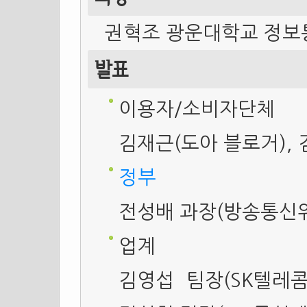
권혁조 광운대학교 정
발표
이용자/소비자단체
김재근(도아 블로거), 
정부
전성배 과장(방송통신
업계
김영섭 팀장(SK텔레