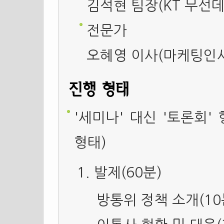
김석현 팀장(KT 무선
전문가
오혜영 이사(마케팅인
진행 형태
'세미나' 대신 '토론회'
형태)
발제(60분)
방통위 정책 소개(10