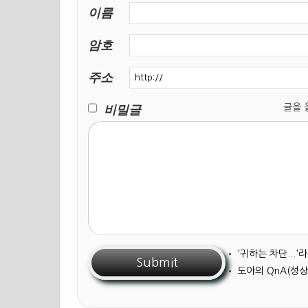
이름
암호
주소
비밀글
글을 올릴
•
'귀하는 차단...
•
도아의 QnA(성상