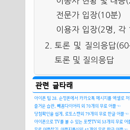
이통사 현황 및 대응(2
전문가 입장(10분)
이용자 입장(2명, 각 
토론 및 질의응답(60
토론 및 질의응답
관련 글타래
아이폰 팁 28. 순정폰에서 카카오톡 메시지를 엑셀로 
즐거운 습관, 빼꼼다이어리 외 70개의 무료 어플
☜
당첨확인을 쉽게, 로또스캔외 79개의 무료 한글 어플
☜
아이폰으로 TV를 볼 수 있는 포켓TV외 53개의 무료 어
무료 어플찾기, 어플지름신외 41개의 무료 한글 어플
☜