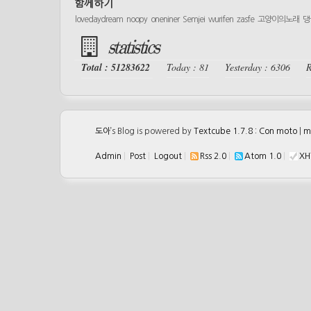
함께하기
lovedaydream
noopy
oneniner
Semjei
wurifen
zasfe
고양이의노래
댕
statistics
Total : 51283622
Today : 81
Yesterday : 6306
R
도아
’s Blog is powered by
Textcube 1.7.8 : Con moto
|
m
Admin
|
Post
|
Logout
|
Rss 2.0
|
Atom 1.0
|
XH