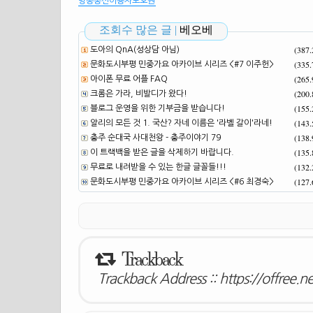
방송통신이용자보호원
조회수 많은 글 |
베오베
(387
도아의 QnA(성상담 아님)
(335
문화도시부평 민중가요 아카이브 시리즈 <#7 이주헌>
(265
아이폰 무료 어플 FAQ
(200
크롬은 가라, 비발디가 왔다!
(155
블로그 운영을 위한 기부금을 받습니다!
(143
알리의 모든 것 1. 국산? 자네 이름은 '라벨 갈이'라네!
(138
충주 순대국 사대천왕 - 충주이야기 79
(135
이 트랙백을 받은 글을 삭제하기 바랍니다.
(132
무료로 내려받을 수 있는 한글 글꼴들!!!
(127
문화도시부평 민중가요 아카이브 시리즈 <#6 최경숙>
Trackback
Trackback Address ::
https://offree.