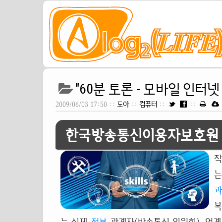
"60분 토론 - 모바일 인터
2009/06/03 17:50 ::
도아
::
컴퓨터
::
::
한국방송통신이용자보호원
작
는
과
복