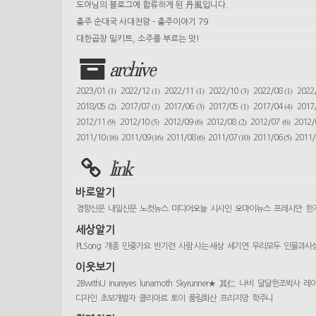
도아님의 블로그에 합류하게 된 丹風입니다.
충주 순대국 사대천왕 - 충주이야기 79
대한곱창 밀키트, 소주를 부르는 맛!
archive
(1)
(1)
(1)
(3)
(1)
2023/01
2022/12
2022/11
2022/10
2022/08
2022
(2)
(1)
(3)
(1)
(4)
2018/05
2017/07
2017/06
2017/05
2017/04
2017
(9)
(5)
(6)
(2)
(6)
2012/11
2012/10
2012/09
2012/08
2012/07
2012
(16)
(16)
(6)
(10)
(5)
2011/10
2011/09
2011/08
2011/07
2011/06
2011
link
바로알기
경향신문
내일신문
노컷뉴스
미디어오늘
시사인
오마이뉴스
프레시안
한
세상알기
PLSong
개종
민중가요
반기련
사람 사는 세상
세기연
우리모두
인물과사
이웃보기
2BwithU
inureyes
lunamoth
Skyrunner★
其仁
나비
달달한조박사
레
디자인
초보개발자
클리아르
토이
풍림화산
프리지앙
학주니