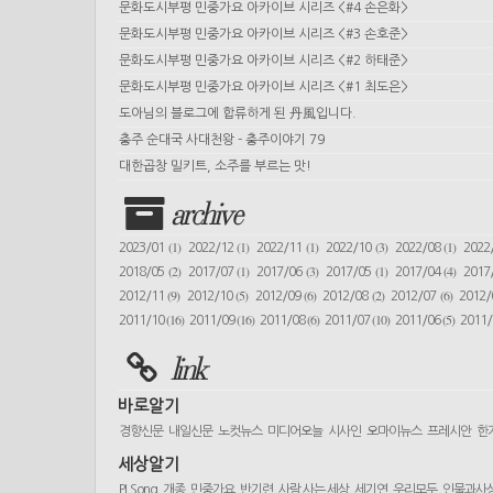
문화도시부평 민중가요 아카이브 시리즈 <#4 손은화>
문화도시부평 민중가요 아카이브 시리즈 <#3 손호준>
문화도시부평 민중가요 아카이브 시리즈 <#2 하태준>
문화도시부평 민중가요 아카이브 시리즈 <#1 최도은>
도아님의 블로그에 합류하게 된 丹風입니다.
충주 순대국 사대천왕 - 충주이야기 79
대한곱창 밀키트, 소주를 부르는 맛!
archive
(1)
(1)
(1)
(3)
(1)
2023/01
2022/12
2022/11
2022/10
2022/08
2022
(2)
(1)
(3)
(1)
(4)
2018/05
2017/07
2017/06
2017/05
2017/04
2017
(9)
(5)
(6)
(2)
(6)
2012/11
2012/10
2012/09
2012/08
2012/07
2012
(16)
(16)
(6)
(10)
(5)
2011/10
2011/09
2011/08
2011/07
2011/06
2011
link
바로알기
경향신문
내일신문
노컷뉴스
미디어오늘
시사인
오마이뉴스
프레시안
한
세상알기
PLSong
개종
민중가요
반기련
사람 사는 세상
세기연
우리모두
인물과사