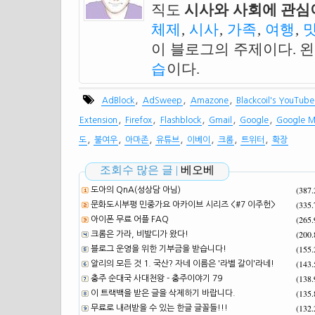
직도
시사와 사회에 관심이
체제
,
시사
,
가족
,
여행
,
이 블로그의 주제이다. 
습
이다.
,
,
,
AdBlock
AdSweep
Amazone
Blackcoil's YouTub
,
,
,
,
,
Extension
Firefox
Flashblock
Gmail
Google
Google 
,
,
,
,
,
,
,
도
불여우
아마존
유튜브
이베이
크롬
트위터
확장
조회수 많은 글 |
베오베
(387
도아의 QnA(성상담 아님)
(335
문화도시부평 민중가요 아카이브 시리즈 <#7 이주헌>
(265
아이폰 무료 어플 FAQ
(200
크롬은 가라, 비발디가 왔다!
(155
블로그 운영을 위한 기부금을 받습니다!
(143
알리의 모든 것 1. 국산? 자네 이름은 '라벨 갈이'라네!
(138
충주 순대국 사대천왕 - 충주이야기 79
(135
이 트랙백을 받은 글을 삭제하기 바랍니다.
(132
무료로 내려받을 수 있는 한글 글꼴들!!!