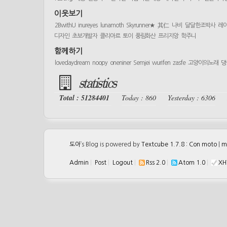
이웃보기
2BwithU
inureyes
lunamoth
Skyrunner★
其仁
나비
달달한조박사
레
디자인
초보개발자
클리아르
토이
풍림화산
프리지앙
학주니
함께하기
lovedaydream
noopy
oneniner
Semjei
wurifen
zasfe
고양이의노래
댕
statistics
Total : 51284401
Today : 860
Yesterday : 6306
도아
’s Blog is powered by
Textcube 1.7.8 : Con moto
|
m
Admin
|
Post
|
Logout
|
Rss 2.0
|
Atom 1.0
|
XH