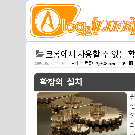
크롬에서 사용할 수 있는 
2009/06/02 11:34 ::
도아
::
컴퓨터/QAOS.com
::
확장의 설치
원
설
인