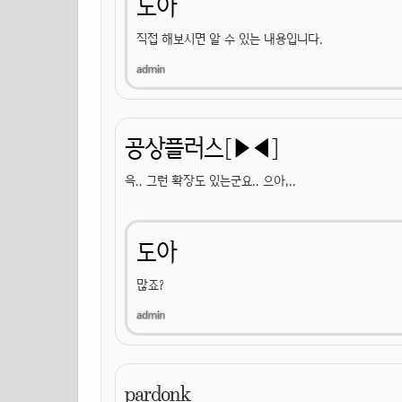
도아
직접 해보시면 알 수 있는 내용입니다.
공상플러스[▶◀]
윽.. 그런 확장도 있는군요.. 으아,..
도아
많죠?
pardonk