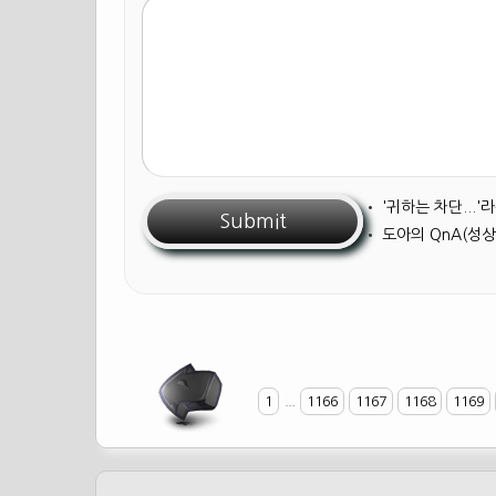
•
'귀하는 차단...
•
도아의 QnA(성상
1
...
1166
1167
1168
1169