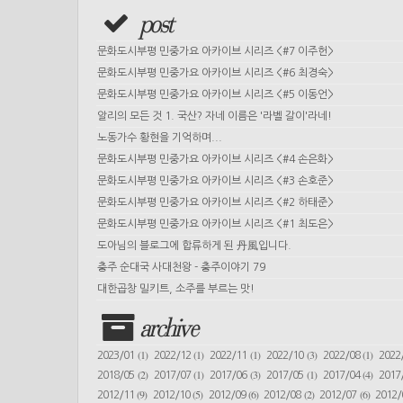
post
문화도시부평 민중가요 아카이브 시리즈 <#7 이주헌>
문화도시부평 민중가요 아카이브 시리즈 <#6 최경숙>
문화도시부평 민중가요 아카이브 시리즈 <#5 이동언>
알리의 모든 것 1. 국산? 자네 이름은 '라벨 갈이'라네!
노동가수 황현을 기억하며...
문화도시부평 민중가요 아카이브 시리즈 <#4 손은화>
문화도시부평 민중가요 아카이브 시리즈 <#3 손호준>
문화도시부평 민중가요 아카이브 시리즈 <#2 하태준>
문화도시부평 민중가요 아카이브 시리즈 <#1 최도은>
도아님의 블로그에 합류하게 된 丹風입니다.
충주 순대국 사대천왕 - 충주이야기 79
대한곱창 밀키트, 소주를 부르는 맛!
archive
(1)
(1)
(1)
(3)
(1)
2023/01
2022/12
2022/11
2022/10
2022/08
2022
(2)
(1)
(3)
(1)
(4)
2018/05
2017/07
2017/06
2017/05
2017/04
2017
(9)
(5)
(6)
(2)
(6)
2012/11
2012/10
2012/09
2012/08
2012/07
2012