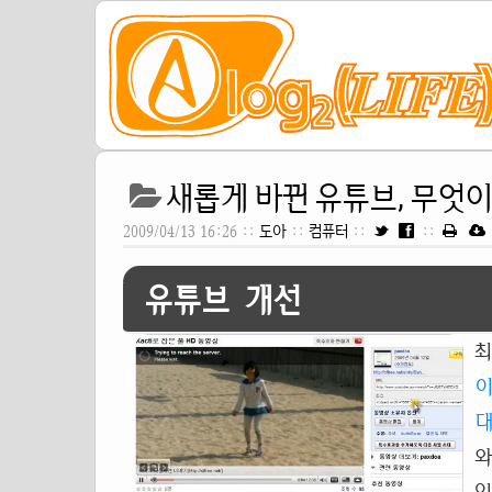
새롭게 바뀐 유튜브, 무엇
2009/04/13 16:26 ::
도아
::
컴퓨터
::
::
유튜브 개선
최
와