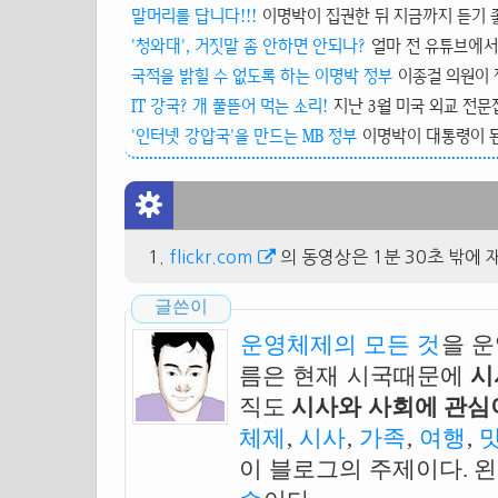
말머리를 답니다!!!
이명박이 집권한 뒤 지금까지 듣기 좋
'청와대', 거짓말 좀 안하면 안되나?
얼마 전 유튜브에서는
국적을 밝힐 수 없도록 하는 이명박 정부
이종걸 의원이 
IT 강국? 개 풀뜯어 먹는 소리!
지난 3월 미국 외교 전문잡지 포
'인터넷 강압국'을 만드는 MB 정부
이명박이 대통령이 된
flickr.com
의 동영상은 1분 30초 밖에 
글쓴이
운영체제의 모든 것
을 
름은 현재 시국때문에
시
직도
시사와 사회에 관심이
체제
,
시사
,
가족
,
여행
,
이 블로그의 주제이다. 