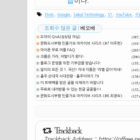
습
이다.
,
,
,
,
,
Flickr
Google
Sabjil Technology
ST
YouTube
구
조회수 많은 글 |
베오베
(387
도아의 QnA(성상담 아님)
(335
문화도시부평 민중가요 아카이브 시리즈 <#7 이주헌>
(265
아이폰 무료 어플 FAQ
(200
크롬은 가라, 비발디가 왔다!
(155
블로그 운영을 위한 기부금을 받습니다!
(143
알리의 모든 것 1. 국산? 자네 이름은 '라벨 갈이'라네!
(138
충주 순대국 사대천왕 - 충주이야기 79
(135
이 트랙백을 받은 글을 삭제하기 바랍니다.
(132
무료로 내려받을 수 있는 한글 글꼴들!!!
(127
문화도시부평 민중가요 아카이브 시리즈 <#6 최경숙>
Trackback
Trackback Address ::
https://offree.