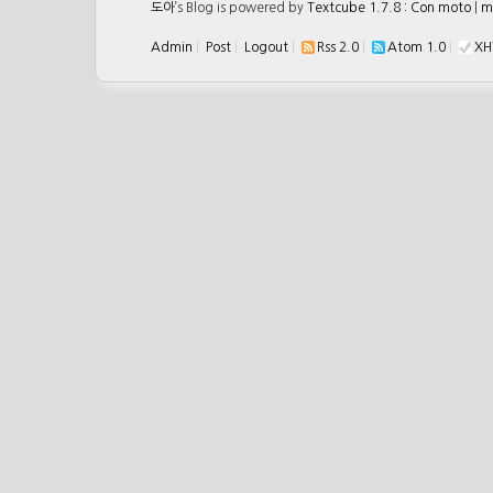
도아
’s Blog is powered by
Textcube 1.7.8 : Con moto
|
m
Admin
|
Post
|
Logout
|
Rss 2.0
|
Atom 1.0
|
XH