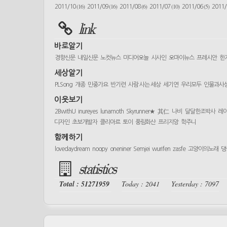
(16)
(16)
(6)
(10)
(5)
2011/10
2011/09
2011/08
2011/07
2011/06
2011
link
바로알기
경향신문
내일신문
노컷뉴스
미디어오늘
시사인
오마이뉴스
프레시안
한
세상알기
PLSong
개종
민중가요
반기련
사람 사는 세상
세기연
우리모두
인물과사
이웃보기
2BwithU
inureyes
lunamoth
Skyrunner★
其仁
나비
달달한조박사
레
디자인
초보개발자
클리아르
토이
풍림화산
프리지앙
학주니
함께하기
lovedaydream
noopy
oneniner
Semjei
wurifen
zasfe
고양이의노래
댕
statistics
Total : 51271959
Today : 2041
Yesterday : 7097