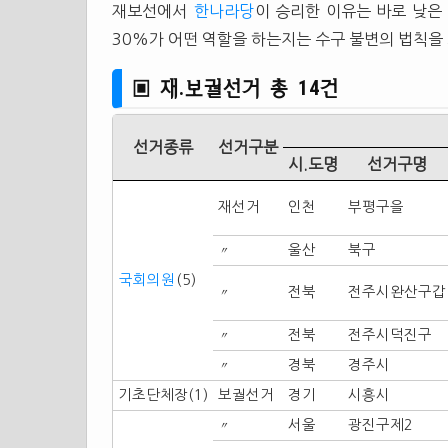
재보선에서
한나라당
이 승리한 이유는 바로 낮은
30%가 어떤 역할을 하는지는 수구 불변의 법칙을
▣ 재.보궐선거 총 14건
선거종류
선거구분
시.도명
선거구명
재선거
인천
부평구을
〃
울산
북구
국회의원
(5)
〃
전북
전주시완산구갑
〃
전북
전주시덕진구
〃
경북
경주시
기초단체장(1)
보궐선거
경기
시흥시
〃
서울
광진구제2