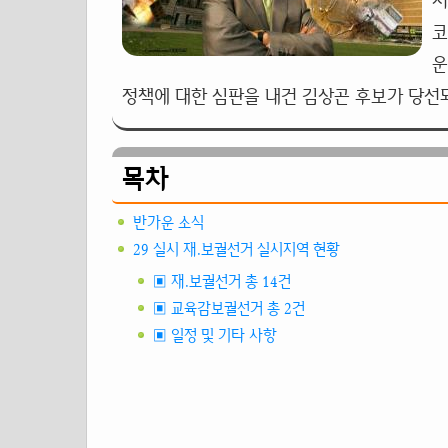
서
코
운
정책에 대한 심판을 내건 김상곤 후보가 당선
목차
반가운 소식
29 실시 재.보궐선거 실시지역 현황
▣ 재.보궐선거 총 14건
▣ 교육감보궐선거 총 2건
▣ 일정 및 기타 사항