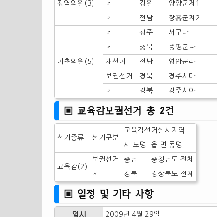
광역의원(3)
〃
강원
양양군제1
〃
전남
장흥군제2
〃
광주
서구다
〃
충북
증평군나
기초의원(5)
재선거
전남
영암군라
보궐선거
경북
경주시마
〃
경북
경주시아
▣ 교육감보궐선거 총 2건
교육감선거실시지역
선거종류
선거구분
시.도명
읍.면.동명
보궐선거
충남
충청남도 전체
교육감(2)
〃
경북
경상북도 전체
▣ 일정 및 기타 사항
일시
2009년 4월 29일