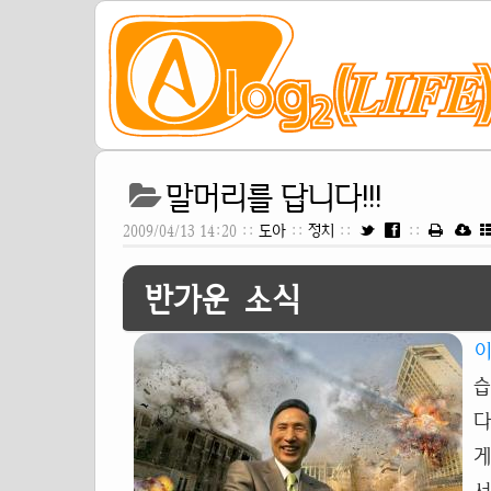
말머리를 답니다!!!
2009/04/13 14:20 ::
도아
::
정치
::
::
반가운 소식
습
다
게