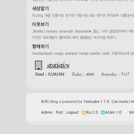
세상알기
PLSong
개종
민중가요
반기련
사람 사는 세상
세기연
우리모두
인물과사
이웃보기
2BwithU
inureyes
lunamoth
Skyrunner★
其仁
나비
달달한조박사
레
디자인
초보개발자
클리아르
토이
풍림화산
프리지앙
학주니
함께하기
lovedaydream
noopy
oneniner
Semjei
wurifen
zasfe
고양이의노래
댕
statistics
Total : 51281301
Today : 4066
Yesterday : 7317
도아
’s Blog is powered by
Textcube 1.7.8 : Con moto
|
m
Admin
|
Post
|
Logout
|
Rss 2.0
|
Atom 1.0
|
XH