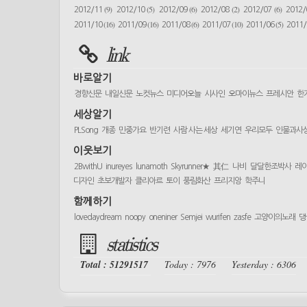
(9)
(5)
(6)
(2)
(6)
2012/11
2012/10
2012/09
2012/08
2012/07
2012
(16)
(16)
(6)
(10)
(5)
2011/10
2011/09
2011/08
2011/07
2011/06
2011
link
바로알기
경향신문
내일신문
노컷뉴스
미디어오늘
시사인
오마이뉴스
프레시안
한
세상알기
PLSong
개종
민중가요
반기련
사람 사는 세상
세기연
우리모두
인물과사
이웃보기
2BwithU
inureyes
lunamoth
Skyrunner★
其仁
나비
달달한조박사
레
디자인
초보개발자
클리아르
토이
풍림화산
프리지앙
학주니
함께하기
lovedaydream
noopy
oneniner
Semjei
wurifen
zasfe
고양이의노래
댕
statistics
Total : 51291517
Today : 7976
Yesterday : 6306