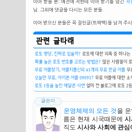
이어 받을 분: 예전에 저한테 이어 받기를 넘긴
작
님. 그외에 댓글을 다시는 모든 분들.
이어 받으신 분들은 꼭 걸린글(트랙백)을 남겨 주시
관련 글타래
로또 명당, 진짜로 있을까?
로또에 대한 의혹 중 하나는 
확률 높은 로또 번호를 고르는 방법은?
많은 사람들이 로
무료 어플찾기, 어플지름신외 41개의 무료 한글 어플
무
오늘만 무료, 아이폰 어플 090917
무료 어플에 대한 소식
로또 1등을 놓친 애달픈 사연
얼마 전 블로그에 로또 2등
글쓴이
운영체제의 모든 것
을 
름은 현재 시국때문에
시
직도
시사와 사회에 관심이