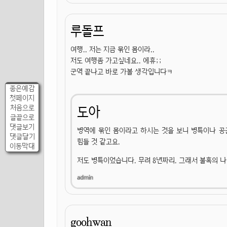
루돌프
여행.. 저는 지금 묶인 몸이라..
저도 여행좀 가고싶네요.. 에휴;;
군역 끝나고 바로 가볼 생각입니다ㅋ
좋은예감
첫페이지
처음으로
도아
글끝으로
댓글보기
병역에 묶인 몸이라고 하시는 것을 보니 병특이나 공
댓글달기
힘들 것 같고요.
이동막대
저도 병특이었습니다. 무려 8년짜리. 그래서 불혹의 
goohwan