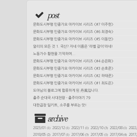
post
문화도시부평 민중가요 아카이브 시리즈 <#7 이주헌>
문화도시부평 민중가요 아카이브 시리즈 <#6 최경숙>
문화도시부평 민중가요 아카이브 시리즈 <#5 이동언>
알리의 모든 것 1. 국산? 자네 이름은 '라벨 갈이'라네!
노동가수 황현을 기억하며...
문화도시부평 민중가요 아카이브 시리즈 <#4 손은화>
문화도시부평 민중가요 아카이브 시리즈 <#3 손호준>
문화도시부평 민중가요 아카이브 시리즈 <#2 하태준>
문화도시부평 민중가요 아카이브 시리즈 <#1 최도은>
도아님의 블로그에 합류하게 된 丹風입니다.
충주 순대국 사대천왕 - 충주이야기 79
대한곱창 밀키트, 소주를 부르는 맛!
archive
(1)
(1)
(1)
(3)
(1)
2023/01
2022/12
2022/11
2022/10
2022/08
2022
(2)
(1)
(3)
(1)
(4)
2018/05
2017/07
2017/06
2017/05
2017/04
2017