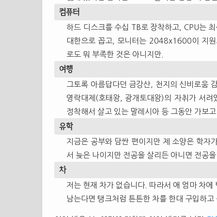
컴퓨터
하드 디스크를 수십 TB로 장착하고, CPU는 최
대한으로 꼽고, 모니터는 2048x1600이 지
로도 뭐 부족한 것은 아니지만.
여행
그토록 아름답다던 금강산, 천지의 신비로움 감
영락대제(호태왕, 광개토대왕)의 자취가 서려있
정착해서 살고 있는 말레시아 등 그동안 가보고
유학
지금은 공부와 담싼 편이지만 제 소양은 학자가 
서 늦은 나이지만 전공을 살리든 아니면 전공을
차
저는 현재 차가 없습니다. 따라서 애 엄마 차에
남는다면 탱크처럼 튼튼한 차를 한대 구입하고