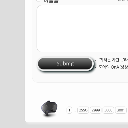
비밀글
•
'귀하는 차단...
•
도아의 QnA(성상
1
...
2998
2999
3000
3001