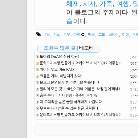
체제
,
시사
,
가족
,
여행
,
이 블로그의 주제이다. 
습
이다.
,
,
,
,
,
,
,
,
1등
가족
기부
다예
따공
로또
릴레이
여행
우
조회수 많은 글 |
베오베
(387
도아의 QnA(성상담 아님)
(335
문화도시부평 민중가요 아카이브 시리즈 <#7 이주헌>
(265
아이폰 무료 어플 FAQ
(200
크롬은 가라, 비발디가 왔다!
(155
블로그 운영을 위한 기부금을 받습니다!
(143
알리의 모든 것 1. 국산? 자네 이름은 '라벨 갈이'라네!
(138
충주 순대국 사대천왕 - 충주이야기 79
(135
이 트랙백을 받은 글을 삭제하기 바랍니다.
(132
무료로 내려받을 수 있는 한글 글꼴들!!!
(127
문화도시부평 민중가요 아카이브 시리즈 <#6 최경숙>