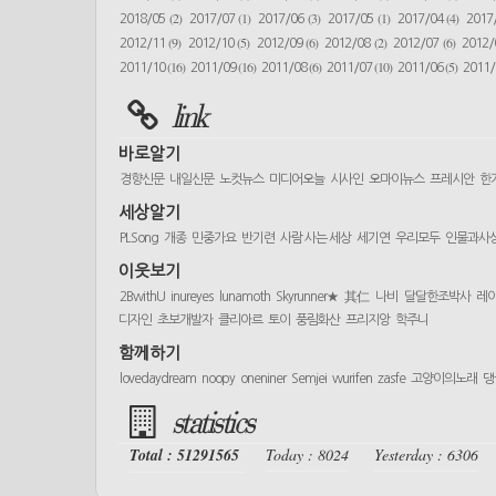
(2)
(1)
(3)
(1)
(4)
2018/05
2017/07
2017/06
2017/05
2017/04
2017
(9)
(5)
(6)
(2)
(6)
2012/11
2012/10
2012/09
2012/08
2012/07
2012
(16)
(16)
(6)
(10)
(5)
2011/10
2011/09
2011/08
2011/07
2011/06
2011
link
바로알기
경향신문
내일신문
노컷뉴스
미디어오늘
시사인
오마이뉴스
프레시안
한
세상알기
PLSong
개종
민중가요
반기련
사람 사는 세상
세기연
우리모두
인물과사
이웃보기
2BwithU
inureyes
lunamoth
Skyrunner★
其仁
나비
달달한조박사
레
디자인
초보개발자
클리아르
토이
풍림화산
프리지앙
학주니
함께하기
lovedaydream
noopy
oneniner
Semjei
wurifen
zasfe
고양이의노래
댕
statistics
Total : 51291565
Today : 8024
Yesterday : 6306