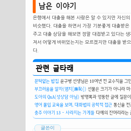
남은 이야기
은행에서 대출을 해본 사람은 알 수 있지만 자신의
비슷했다. 대출을 하면서 가장 기분좋게 대출받은
주고 대출 상담을 해보면 정말 대접받고 있다는 
져서 어떻게 바뀌었는지는 모르겠지만 대출을 받으
다.
관련 글타래
문턱없는 밥집
윤구병 선생님은 10여년 전 교수직을 그만
부끄러움을 알자(염치[廉恥])
선물은 크기가 아니라 마음
도아의 QnA(성상담 아님)
방명록과 엉뚱한 글에 질문이 
영어 몰입 교육을 보며, 대화법의 공학적 접근
통신을 전
충주 이야기 13 - 사라지는 가게들
다예의 잔머리라는 글
글쓴이