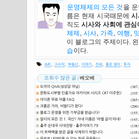
운영체제의 모든 것
을 
름은 현재 시국때문에
시
직도
시사와 사회에 관심이
체제
,
시사
,
가족
,
여행
,
이 블로그의 주제이다. 
습
이다.
,
,
,
,
,
,
IMF
고수익
부동산
이야기
전세
좋은 생각
투자
조회수 많은 글 |
베오베
(387
도아의 QnA(성상담 아님)
(335
문화도시부평 민중가요 아카이브 시리즈 <#7 이주헌>
(265
아이폰 무료 어플 FAQ
(200
크롬은 가라, 비발디가 왔다!
(155
블로그 운영을 위한 기부금을 받습니다!
(143
알리의 모든 것 1. 국산? 자네 이름은 '라벨 갈이'라네!
(138
충주 순대국 사대천왕 - 충주이야기 79
(135
이 트랙백을 받은 글을 삭제하기 바랍니다.
(132
무료로 내려받을 수 있는 한글 글꼴들!!!