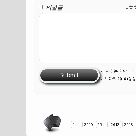
비밀글
글을 올릴
•
'귀하는 차단...
•
도아의 QnA(성상
1
...
2610
2611
2612
2613