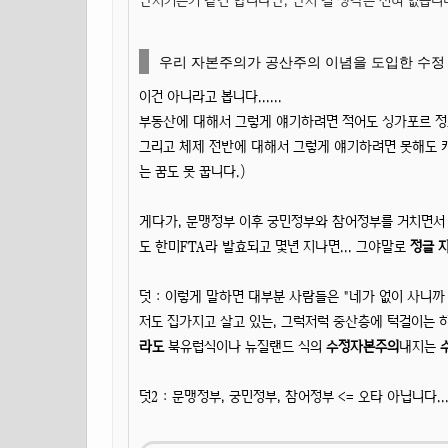
딴지거는거 같긴 합니다만, 딴지 걸 생각은 전혀 없습니다..
우리 자본주의가 공산주의 이념을 도입한 수정
이건 아니라고 봅니다......
부동산에 대해서 그렇게 얘기하려면 적어도 싱가포르 정
그리고 체제 전반에 대해서 그렇게 얘기하려면 못해도 캐
는 꿈도 못 꿉니다.)
게다가, 문맹정부 이후 궁민정부와 참어정부를 거치면서 
도 한미FTA라 발효되고 몇년 지나면... 그야말로
정글 
덧 : 이렇게 말하면 대부분 사람들은 "네가 없이 사니까 
저도 집가지고 살고 있는, 그럭저럭 중산층에 턱걸이는 
라도
북유럽식이나 뉴질랜드 식의
수정자본주의
내지는
덧2 : 문맹정부, 궁민정부, 참어정부 <= 오타 아닙니다....