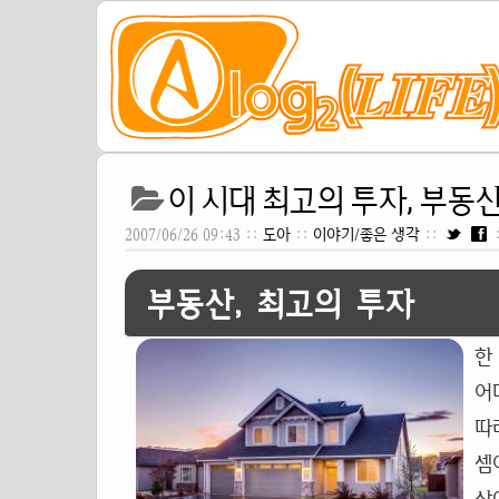
이 시대 최고의 투자, 부동
2007/06/26 09:43 ::
도아
::
이야기/좋은 생각
::
부동산, 최고의 투자
한
어
따
셈