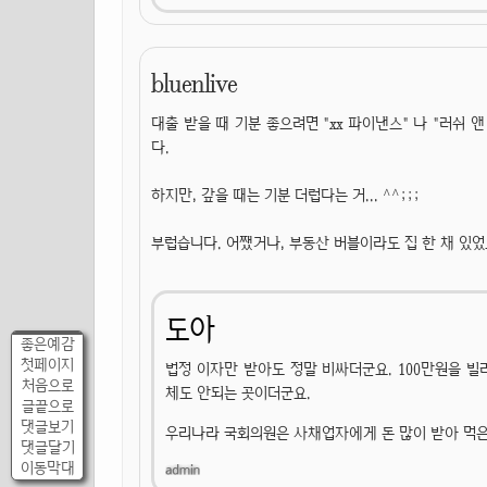
bluenlive
대출 받을 때 기분 좋으려면 "xx 파이낸스" 나 "러쉬 앤
다.
하지만, 갚을 때는 기분 더럽다는 거... ^^;;;
부럽습니다. 어쨌거나, 부동산 버블이라도 집 한 채 있었
도아
좋은예감
첫페이지
법정 이자만 받아도 정말 비싸더군요. 100만원을 빌리
처음으로
체도 안되는 곳이더군요.
글끝으로
댓글보기
우리나라 국회의원은 사채업자에게 돈 많이 받아 먹은
댓글달기
이동막대