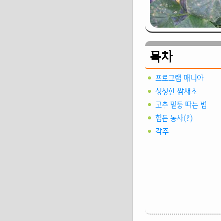
목차
프로그램 매니아
싱싱한 쌈채소
고추 밑둥 따는 법
힘든 농사(?)
각주