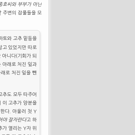
종호씨와 부부가 아닌
밭 주변의 잡풀들을 모
마토와 고추 밑둥을
 알고 있었지만 따로
만 아니다(기회가 되
는 아래로 처진 잎과
아래로 처진 잎을 뺀
 고추도 모두 따주어
서 이 고추가 양분을
 한다. 아울러 첫 Y
어야 잘자란다
고 하
추가 열리는 Y자 위