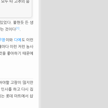
모두 따 고추의 숨
있었다. 불현듯 든 생
[1]
다
는 것이다
.
우영
이와
다예
도 이런
때마다 이런 저런 농사
 것을 좋아하기 때문에
뽑아야할 고랑이 많지만
 인사를 하고 다시 집
에는 롯데 마트에서 삽