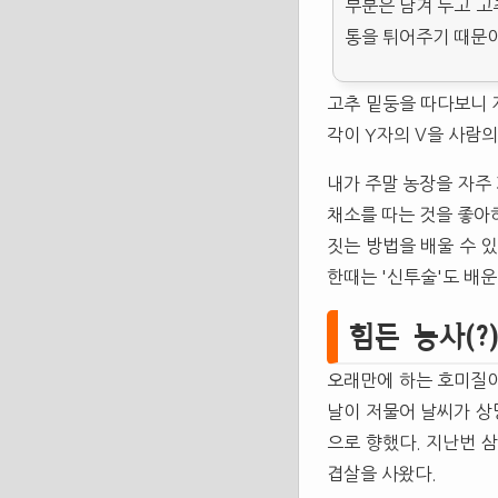
부분은 남겨 두고 고
통을 튀어주기 때문이
고추 밑둥을 따다보니 
각이 Y자의 V을 사람
내가 주말 농장을 자주 
채소를 따는 것을 좋아하
짓는 방법을 배울 수 
한때는 '신투술'도 배운
힘든 농사(?
오래만에 하는 호미질이
날이 저물어 날씨가 상
으로 향했다. 지난번 
겹살을 사왔다.