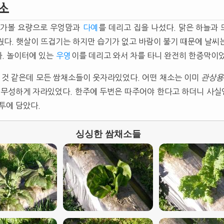
소
 가볼 요량으로 우엉맘과
다예
를 데리고 집을 나섰다. 맑은 하늘과
웠다. 햇살이 뜨겁기는 하지만 습기가 없고 바람이 불기 때문에 날씨
. 놀이터에 있는
우영
이를 데리고 와서 차를 타니 완전히 한증막이었
됀 것 같은데 모든 쌈채소들이 웃자라있었다. 어떤 채소는 이미
관상용
 무성하게 자라있었다. 한주에 두번은 따주어야 한다고 하더니 사실인
투에 담았다.
싱싱한 쌈채소들