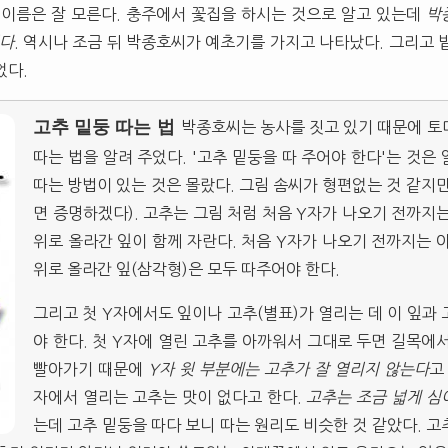
 이름은 잘 모른다. 충주에서 꽃집을 하시는 것으로 알고 있는데
박
닌다
. 역시나 조금 뒤 박종호씨가 예초기를 가지고 나타났다. 그리고 
었다.
고추 밑둥 따는 법
박종호씨는 농사를 짓고 있기 때문에 토
따는 법을 알려 주었다. '고추 밑둥을 따 주어야 한다'는 것은
따는 방법이 있는 것은 몰랐다. 그림 솜씨가 형편없는 것 같지
면 증명하겠다). 고추는 그림 처럼 처음 Y자가 나오기 전까지
위로 올라간 잎이 함께 자란다. 처음 Y자가 나오기 전까지는 
위로 올라간 잎(삼각형)은 모두 따주어야 한다.
그리고 첫 Y자에서도 잎이나 고추(별표)가 열리는 데 이 잎과
야 한다. 첫 Y자에 열린 고추를 아까워서 그대로 두면 길목에
빨아가기 때문에
Y자 윗 부분에는 고추가 잘 열리지 않는다
고
자에서 열리는 고추는 맛이 없다고 한다.
고추는 조금 넓게 심
는데 고추 밑둥을 따다 보니 따는 원리도 비슷한 것 같았다. 고