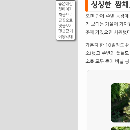
싱싱한 쌈채
좋은예감
첫페이지
처음으로
오랜 만에 주말 농장에
글끝으로
기 보다는 가을에 가까
댓글보기
댓글달기
곳에 가있으면 시원했다
이동막대
가본지 한 10일정도 
소)했고 주변의 풀들도
소를 모두 뜯어 비닐 봉