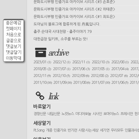
문화도시부평 민중가요 아카이브 시리즈 <#3 손호준>
문화도시부평 민중가요 아카이브 시리즈 <#2 하태준>
문화도시부평 민중가요 아카이브 시리즈 <#1 최도은>
좋은예감
도아님의 블로그에 합류하게 된 丹風입니다.
첫페이지
충주 순대국 사대천왕 - 충주이야기 79
처음으로
대한곱창 밀키트, 소주를 부르는 맛!
글끝으로
댓글보기
archive
댓글달기
이동막대
(1)
(1)
(1)
(3)
(1)
2023/01
2022/12
2022/11
2022/10
2022/08
2022
(2)
(1)
(3)
(1)
(4)
2018/05
2017/07
2017/06
2017/05
2017/04
2017
(9)
(5)
(6)
(2)
(6)
2012/11
2012/10
2012/09
2012/08
2012/07
2012
(16)
(16)
(6)
(10)
(5)
2011/10
2011/09
2011/08
2011/07
2011/06
2011
link
바로알기
경향신문
내일신문
노컷뉴스
미디어오늘
시사인
오마이뉴스
프레시안
한
세상알기
PLSong
개종
민중가요
반기련
사람 사는 세상
세기연
우리모두
인물과사