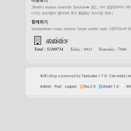
이웃보기
2BwithU
inureyes
lunamoth
Skyrunner★
其仁
나비
달달한조박사
레
디자인
초보개발자
클리아르
토이
풍림화산
프리지앙
학주니
함께하기
lovedaydream
noopy
oneniner
Semjei
wurifen
zasfe
고양이의노래
댕
statistics
Total : 51269734
Today : 6913
Yesterday : 7046
도아
’s Blog is powered by
Textcube 1.7.8 : Con moto
|
m
Admin
|
Post
|
Logout
|
Rss 2.0
|
Atom 1.0
|
XH