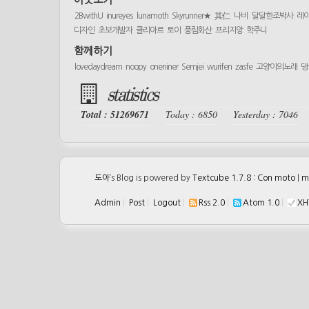
2BwithU
inureyes
lunamoth
Skyrunner★
其仁
나비
달달한조박사
레
디자인
초보개발자
클리아르
토이
풍림화산
프리지앙
학주니
함께하기
lovedaydream
noopy
oneniner
Semjei
wurifen
zasfe
고양이의노래
댕
statistics
Total : 51269671
Today : 6850
Yesterday : 7046
도아
’s Blog is powered by
Textcube 1.7.8 : Con moto
|
m
Admin
|
Post
|
Logout
|
Rss 2.0
|
Atom 1.0
|
XH