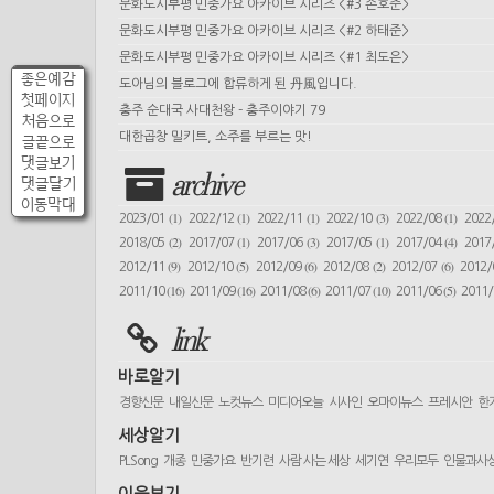
문화도시부평 민중가요 아카이브 시리즈 <#3 손호준>
문화도시부평 민중가요 아카이브 시리즈 <#2 하태준>
문화도시부평 민중가요 아카이브 시리즈 <#1 최도은>
좋은예감
도아님의 블로그에 합류하게 된 丹風입니다.
첫페이지
충주 순대국 사대천왕 - 충주이야기 79
처음으로
대한곱창 밀키트, 소주를 부르는 맛!
글끝으로
댓글보기
archive
댓글달기
이동막대
(1)
(1)
(1)
(3)
(1)
2023/01
2022/12
2022/11
2022/10
2022/08
2022
(2)
(1)
(3)
(1)
(4)
2018/05
2017/07
2017/06
2017/05
2017/04
2017
(9)
(5)
(6)
(2)
(6)
2012/11
2012/10
2012/09
2012/08
2012/07
2012
(16)
(16)
(6)
(10)
(5)
2011/10
2011/09
2011/08
2011/07
2011/06
2011
link
바로알기
경향신문
내일신문
노컷뉴스
미디어오늘
시사인
오마이뉴스
프레시안
한
세상알기
PLSong
개종
민중가요
반기련
사람 사는 세상
세기연
우리모두
인물과사
이웃보기