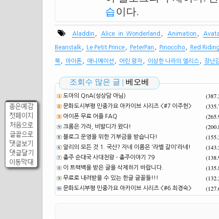
습
이다.
,
,
,
Aladdin
Alice in Wonderland
Animation
Avat
,
,
,
,
Beanstalk
Le Petit Prince
PeterPan
Pinocciho
Red Ridin
,
,
,
,
,
북
아이폰
애니메이션
어린 왕자
이상한 나라의 엘리스
장난
조회수 많은 글 |
베오베
(387
도아의 QnA(성상담 아님)
좋은예감
(335
문화도시부평 민중가요 아카이브 시리즈 <#7 이주헌>
첫페이지
(265
아이폰 무료 어플 FAQ
처음으로
(200
크롬은 가라, 비발디가 왔다!
글끝으로
(155
블로그 운영을 위한 기부금을 받습니다!
댓글보기
(143
알리의 모든 것 1. 국산? 자네 이름은 '라벨 갈이'라네!
댓글달기
(138
충주 순대국 사대천왕 - 충주이야기 79
이동막대
(135
이 트랙백을 받은 글을 삭제하기 바랍니다.
(132
무료로 내려받을 수 있는 한글 글꼴들!!!
(127
문화도시부평 민중가요 아카이브 시리즈 <#6 최경숙>