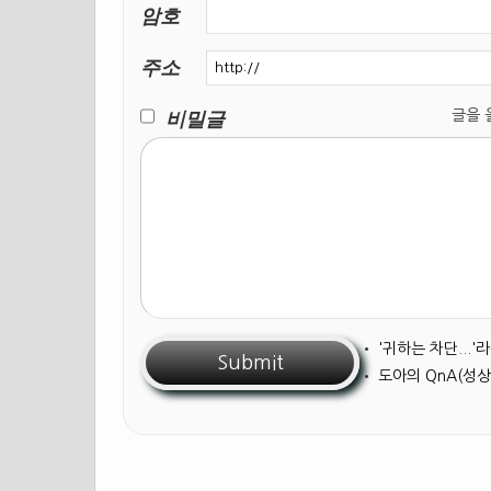
암호
주소
비밀글
글을 올릴
•
'귀하는 차단...
•
도아의 QnA(성상