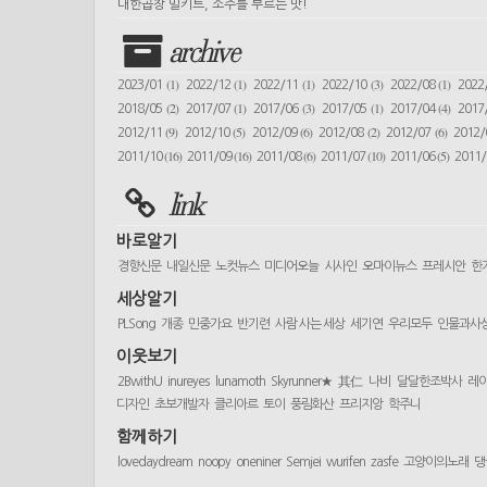
대한곱창 밀키트, 소주를 부르는 맛!
archive
(1)
(1)
(1)
(3)
(1)
2023/01
2022/12
2022/11
2022/10
2022/08
2022
(2)
(1)
(3)
(1)
(4)
2018/05
2017/07
2017/06
2017/05
2017/04
2017
(9)
(5)
(6)
(2)
(6)
2012/11
2012/10
2012/09
2012/08
2012/07
2012
(16)
(16)
(6)
(10)
(5)
2011/10
2011/09
2011/08
2011/07
2011/06
2011
link
바로알기
경향신문
내일신문
노컷뉴스
미디어오늘
시사인
오마이뉴스
프레시안
한
세상알기
PLSong
개종
민중가요
반기련
사람 사는 세상
세기연
우리모두
인물과사
이웃보기
2BwithU
inureyes
lunamoth
Skyrunner★
其仁
나비
달달한조박사
레
디자인
초보개발자
클리아르
토이
풍림화산
프리지앙
학주니
함께하기
lovedaydream
noopy
oneniner
Semjei
wurifen
zasfe
고양이의노래
댕