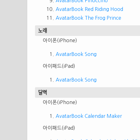
AvatarBook Pinocciho
AvatarBook Red Riding Hood
AvatarBook The Frog Prince
노래
아이폰(iPhone)
AvatarBook Song
아이패드(iPad)
AvatarBook Song
달력
아이폰(iPhone)
AvatarBook Calendar Maker
아이패드(iPad)