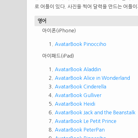
로 어플이 있다. 사진을 찍어 달력을 만드는 어플이
영어
아이폰(iPhone)
AvatarBook Pinocciho
아이패드(iPad)
AvatarBook Aladdin
AvatarBook Alice in Wonderland
AvatarBook Cinderella
AvatarBook Gulliver
AvatarBook Heidi
AvatarBook Jack and the Beanstalk
AvatarBook Le Petit Prince
AvatarBook PeterPan