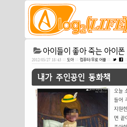
아이들이 좋아 죽는 아이폰
2012/05/27 18:43 ::
도아
::
컴퓨터/무료 어플
::
:
내가 주인공인 동화책
오늘 
들어 
지원한
면 끝