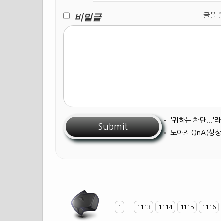
비밀글
글을 올릴
•
'귀하는 차단...
•
도아의 QnA(성상
1
...
1113
1114
1115
1116