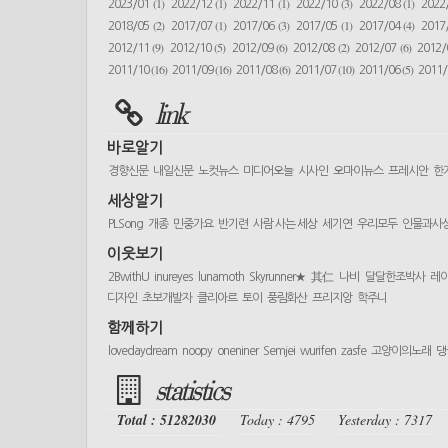
(1)
(1)
(1)
(3)
(1)
2023/01
2022/12
2022/11
2022/10
2022/08
2022
(2)
(1)
(3)
(1)
(4)
2018/05
2017/07
2017/06
2017/05
2017/04
2017
(9)
(5)
(6)
(2)
(6)
2012/11
2012/10
2012/09
2012/08
2012/07
2012
(16)
(16)
(6)
(10)
(5)
2011/10
2011/09
2011/08
2011/07
2011/06
2011
link
바로알기
경향신문
내일신문
노컷뉴스
미디어오늘
시사인
오마이뉴스
프레시안
한
세상알기
PLSong
개종
민중가요
반기련
사람 사는 세상
세기연
우리모두
인물과사
이웃보기
2BwithU
inureyes
lunamoth
Skyrunner★
其仁
나비
달달한조박사
레
디자인
초보개발자
클리아르
토이
풍림화산
프리지앙
학주니
함께하기
lovedaydream
noopy
oneniner
Semjei
wurifen
zasfe
고양이의노래
댕
statistics
Total : 51282030
Today : 4795
Yesterday : 7317