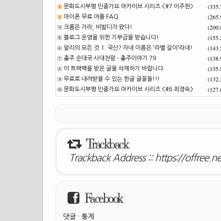
(335
문화도시부평 민중가요 아카이브 시리즈 <#7 이주헌>
(265
아이폰 무료 어플 FAQ
(200
크롬은 가라, 비발디가 왔다!
(155
블로그 운영을 위한 기부금을 받습니다!
(143
알리의 모든 것 1. 국산? 자네 이름은 '라벨 갈이'라네!
(138
충주 순대국 사대천왕 - 충주이야기 79
(135
이 트랙백을 받은 글을 삭제하기 바랍니다.
(132
무료로 내려받을 수 있는 한글 글꼴들!!!
(127
문화도시부평 민중가요 아카이브 시리즈 <#6 최경숙>
Trackback
Trackback Address ::
https://offree.
Facebook
댓글
·
통계