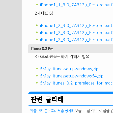
iPhone1_1_3.0_7A312g_Restore.part3
2세대(3G)
iPhone1_2_3.0_7A312g_Restore.part1
iPhone1_2_3.0_7A312g_Restore.part2
iPhone1_2_3.0_7A312g_Restore.part3
iTunes 8.2 Pre
3.0으로 판올림하기 위해서 필요.
6May_itunessetupwindows.zip
6May_itunessetupwindows64.zip
6May_itunes_8.2_prerelease_for_ma
관련 글타래
애플 아이폰 4G의 모습 공개?
오늘 '구글 리더'로 글을 