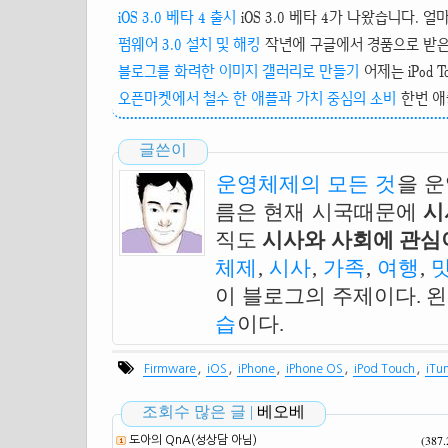
iOS 3.0 베타 4 출시
iOS 3.0 베타 4가 나왔습니다. 얼마 
펌웨어 3.0 설치 및 해킹
작년에 구글에서 경품으로 받은 iP
블로그를 화려한 이미지 갤러리로 만들기
어제는 iPod To
오픈마켓에서 철수 한 애플과 가치 중심의 소비
한번 애
글쓴이
운영체제의 모든 것
을 
름은 현재 시국때문에
시
직도
시사와 사회에 관심이
체제
,
시사
,
가족
,
여행
,
이 블로그의 주제이다. 
습
이다.
,
,
,
,
,
Firmware
iOS
iPhone
iPhone OS
iPod Touch
iTu
조회수 많은 글 |
베오베
(387
도아의 QnA(성상담 아님)