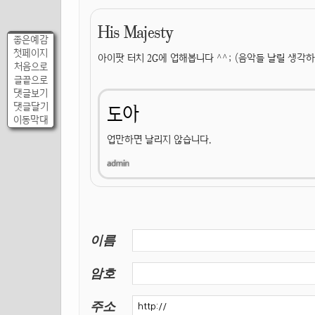
His Majesty
좋은예감
첫페이지
아이팟 터치 2G에 업해봅니다 ^^; (음악들 날릴 생각하
처음으로
글끝으로
댓글보기
댓글달기
도아
이동막대
업만하면 날리지 않습니다.
이름
암호
주소