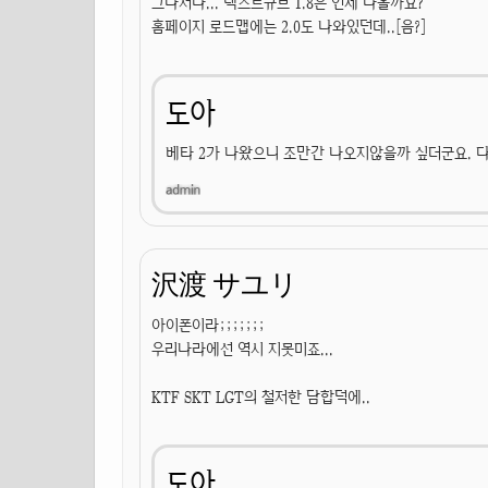
그나저나... 텍스트큐브 1.8은 언제 나올까요?
홈페이지 로드맵에는 2.0도 나와있던데..[음?]
도아
베타 2가 나왔으니 조만간 나오지않을까 싶더군요. 
沢渡 サユリ
아이폰이라;;;;;;;
우리나라에선 역시 지못미죠...
KTF SKT LGT의 철저한 담합덕에..
도아