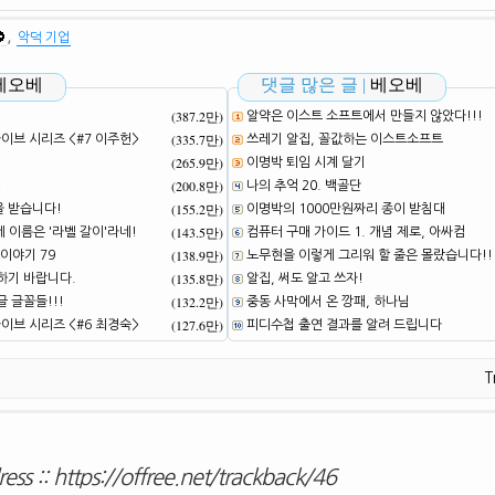
,
악덕 기업
베오베
댓글 많은 글 |
베오베
(387.2만)
알약은 이스트 소프트에서 만들지 않았다!!!
(335.7만)
브 시리즈 <#7 이주헌>
쓰레기 알집, 꼴값하는 이스트소프트
(265.9만)
이명박 퇴임 시계 달기
(200.8만)
!
나의 추억 20. 백골단
(155.2만)
을 받습니다!
이명박의 1000만원짜리 종이 받침대
(143.5만)
네 이름은 '라벨 갈이'라네!
컴퓨터 구매 가이드 1. 개념 제로, 아싸컴
(138.9만)
이야기 79
노무현을 이렇게 그리워 할 줄은 몰랐습니다!!
(135.8만)
하기 바랍니다.
알집, 써도 알고 쓰자!
(132.2만)
 글꼴들!!!
중동 사막에서 온 깡패, 하나님
(127.6만)
브 시리즈 <#6 최경숙>
피디수첩 출연 결과를 알려 드립니다
T
ess ::
https://offree.net/trackback/46