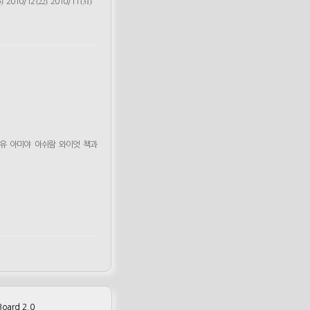
)
(22)
(31)
2010/12
2010/11
유
아미야
아쉬람
와이엇
책과
m
oard 2.0