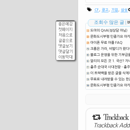
,
,
,
CF
광고
기업
삼성
조회수 많은 글 |
좋은예감
첫페이지
도아의 QnA(성상담 아님)
처음으로
문화도시부평 민중가요 아카이
글끝으로
아이폰 무료 어플 FAQ
댓글보기
크롬은 가라, 비발디가 왔다
댓글달기
블로그 운영을 위한 기부금
이동막대
알리의 모든 것 1. 국산? 자
충주 순대국 사대천왕 - 충주
이 트랙백을 받은 글을 삭제
무료로 내려받을 수 있는 한글
문화도시부평 민중가요 아카이
Trackback
Trackback Addr