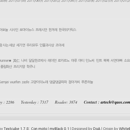
(6)
(10)
(5)
(2)
(7)
(8)
(15)
(25
/08
2011/07
2011/06
2011/05
2011/04
2011/03
2011/02
2011/01
어오늘
시사인
오마이뉴스
프레시안
한겨레
한국위키릭스
람 사는 세상
세기연
우리모두
인물과사상
조아세
yrunner★
其仁
나비
달달한조박사
레이먼
로카르노
마루
마티
민노씨
민트
북북
서연아빠
소요
풍림화산
프리지앙
학주니
Semjei
wurifen
zasfe
고양이의노래
댕글댕글파파
점아저씨
푸른하늘
y : 2286
Yesterday : 7317
Reader: 3874
Contact :
artech@qaos.co
 by
Textcube 1.7.8 : Con moto
|
myBlack 0.1
| Designed by
DoA
| Origin by
WhiteB