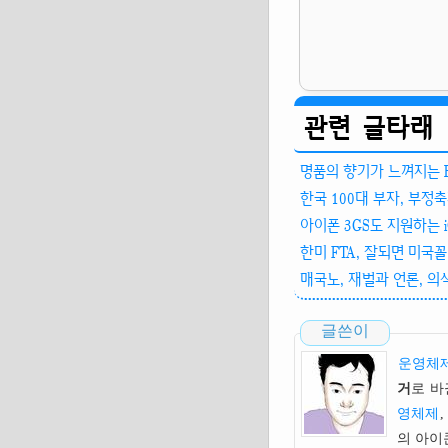
관련 글타래
명품의 향기가 느껴지는 Blue
한국 100대 부자, 부정축
아이폰 3GS도 지원하는 i
한미 FTA, 잘되면 미국
매국노, 재벌과 언론, 
글쓴이
운영체제
거
로 바
영체제
,
의 아