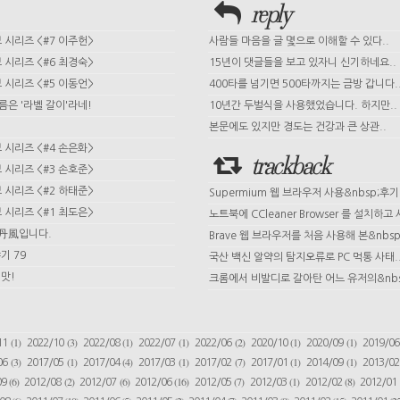
reply
시리즈 <#7 이주헌>
사람들 마음을 글 몇으로 이해할 수 있다..
시리즈 <#6 최경숙>
15년이 댓글들을 보고 있자니 신기하네요..
시리즈 <#5 이동언>
400타를 넘기면 500타까지는 금방 갑니다.
이름은 '라벨 갈이'라네!
10년간 두벌식을 사용했었습니다. 하지만..
본문에도 있지만 경도는 건강과 큰 상관..
시리즈 <#4 손은화>
trackback
시리즈 <#3 손호준>
시리즈 <#2 하태준>
Supermium 웹 브라우저 사용&nbsp;후기
시리즈 <#1 최도은>
노트북에 CCleaner Browser 를 설치하고 사
 丹風입니다.
Brave 웹 브라우저를 처음 사용해 본&nbsp;
기 79
국산 백신 알약의 탐지오류로 PC 먹통 사태.
맛!
크롬에서 비발디로 갈아탄 어느 유저의&nbs
(1)
(3)
(1)
(1)
(2)
(1)
(1)
11
2022/10
2022/08
2022/07
2022/06
2020/10
2020/09
2019/0
(3)
(1)
(4)
(1)
(7)
(1)
(1)
06
2017/05
2017/04
2017/03
2017/02
2017/01
2014/09
2013/0
(6)
(2)
(6)
(16)
(7)
(1)
(8)
09
2012/08
2012/07
2012/06
2012/05
2012/03
2012/02
2012/01