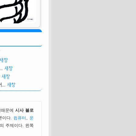
창
새창
.
새창
새창
..
새창
국때문에
시사 블로
뿐이다.
컴퓨터
,
운
의 주제이다. 왼쪽