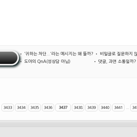
•
'귀하는 차단...'라는 메시지는 왜 뜰까?
•
비밀글로 질문하지 
•
도아의 QnA(성상담 아님)
•
댓글, 과연 소통일까?
3433
3434
3435
3436
3437
3438
3439
3440
3441
...
34