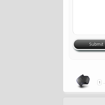
1
...