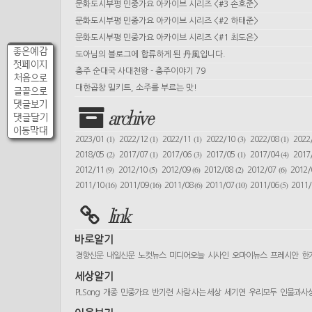
문화도시부평 민중가요 아카이브 시리즈 <#3 손호준>
문화도시부평 민중가요 아카이브 시리즈 <#2 하태준>
문화도시부평 민중가요 아카이브 시리즈 <#1 최도은>
좋은예감
도아님의 블로그에 합류하게 된 丹風입니다.
첫페이지
충주 순대국 사대천왕 - 충주이야기 79
처음으로
대한곱창 밀키트, 소주를 부르는 맛!
글끝으로
댓글보기
archive
댓글달기
이동막대
(1)
(1)
(1)
(3)
(1)
2023/01
2022/12
2022/11
2022/10
2022/08
2022
(2)
(1)
(3)
(1)
(4)
2018/05
2017/07
2017/06
2017/05
2017/04
2017
(9)
(5)
(6)
(2)
(6)
2012/11
2012/10
2012/09
2012/08
2012/07
2012
(16)
(16)
(6)
(10)
(5)
2011/10
2011/09
2011/08
2011/07
2011/06
2011
link
바로알기
경향신문
내일신문
노컷뉴스
미디어오늘
시사인
오마이뉴스
프레시안
한
세상알기
PLSong
개종
민중가요
반기련
사람 사는 세상
세기연
우리모두
인물과사