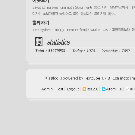
이웃보기
2BwithU
inureyes
lunamoth
Skyrunner★
其仁
나비
달달한조박사
레
디자인
초보개발자
클리아르
토이
풍림화산
프리지앙
학주니
함께하기
lovedaydream
noopy
oneniner
Semjei
wurifen
zasfe
고양이의노래
댕
statistics
Total : 51270988
Today : 1070
Yesterday : 7097
도아
’s Blog is powered by
Textcube 1.7.8 : Con moto
|
m
Admin
|
Post
|
Logout
|
Rss 2.0
|
Atom 1.0
|
XH