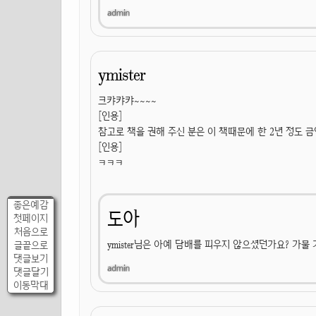
ymister
크캬캬캬~~~~
[인용]
참고로 책을 권해 주신 분은 이 책때문에 한 2년 정도 
[인용]
ㅋㅋㅋ
좋은예감
도아
첫페이지
처음으로
ymister님은 아예 담배를 피우지 않으셨던가요? 가물
글끝으로
댓글보기
댓글달기
이동막대