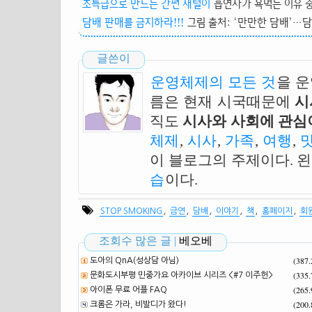
초특급으로 만드는 간편 재털이
흡연자가 욕먹는 이유 중
담배 판매를 금지하라!!!
그림 출처: ‘만만한 담배’…담배
글쓴이
운영체제의 모든 것
을 
름은 현재 시국때문에
시
직도
시사와 사회에 관심이
체제
,
시사
,
가족
,
여행
,
이 블로그의 주제이다. 
습
이다.
,
,
,
,
,
,
STOP SMOKING
금연
담배
이야기
책
홈페이지
회
조회수 많은 글 |
베오베
(387
도아의 QnA(성상담 아님)
(335
문화도시부평 민중가요 아카이브 시리즈 <#7 이주헌>
(265
아이폰 무료 어플 FAQ
(200
크롬은 가라, 비발디가 왔다!