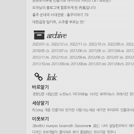
문화도시부평 민중가요 아카이브 시리즈 <#1 최도은>
도아님의 블로그에 합류하게 된 丹風입니다.
충주 순대국 사대천왕 - 충주이야기 79
대한곱창 밀키트, 소주를 부르는 맛!
archive
(1)
(1)
(1)
(3)
(1)
2023/01
2022/12
2022/11
2022/10
2022/08
2022
(2)
(1)
(3)
(1)
(4)
2018/05
2017/07
2017/06
2017/05
2017/04
2017
(9)
(5)
(6)
(2)
(6)
2012/11
2012/10
2012/09
2012/08
2012/07
2012
(16)
(16)
(6)
(10)
(5)
2011/10
2011/09
2011/08
2011/07
2011/06
2011
link
바로알기
경향신문
내일신문
노컷뉴스
미디어오늘
시사인
오마이뉴스
프레시안
한
세상알기
PLSong
개종
민중가요
반기련
사람 사는 세상
세기연
우리모두
인물과사
이웃보기
2BwithU
inureyes
lunamoth
Skyrunner★
其仁
나비
달달한조박사
레
디자인
초보개발자
클리아르
토이
풍림화산
프리지앙
학주니