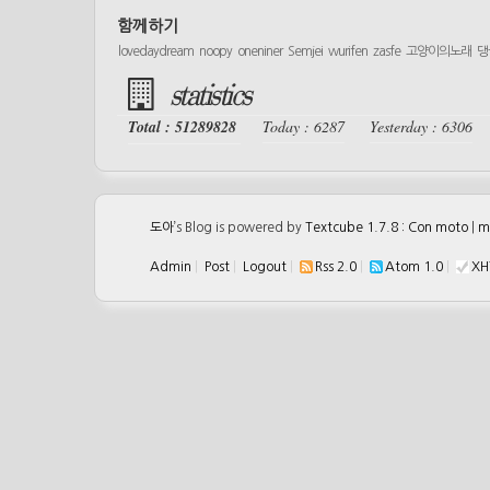
함께하기
lovedaydream
noopy
oneniner
Semjei
wurifen
zasfe
고양이의노래
댕
statistics
Total : 51289828
Today : 6287
Yesterday : 6306
도아
’s Blog is powered by
Textcube 1.7.8 : Con moto
|
m
Admin
|
Post
|
Logout
|
Rss 2.0
|
Atom 1.0
|
XH