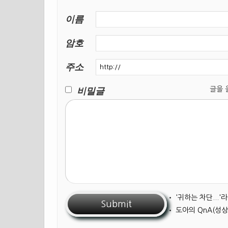
이름
암호
주소
비밀글
글을 올릴
•
'귀하는 차단...
•
도아의 QnA(성상