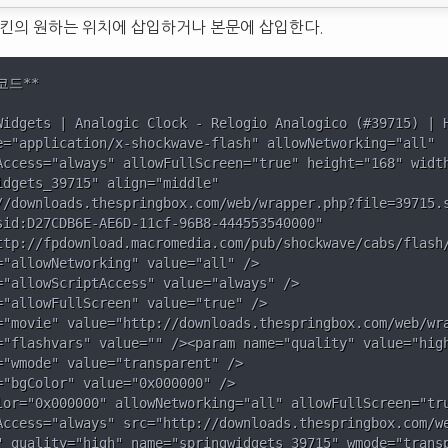
킨의 원하는 위치에 삽입하거나 본문에 삽입한다.
드**

Widgets | Analogic Clock - Relogio Analogico (#39715) | H
e="application/x-shockwave-flash" allowNetworking="all" 

Access="always" allowFullScreen="true" height="168" width
idgets_39715" align="middle" 

//downloads.thespringbox.com/web/wrapper.php?file=39715.s
sid:D27CDB6E-AE6D-11cf-96B8-444553540000" 

ttp://fpdownload.macromedia.com/pub/shockwave/cabs/flash/
="allowNetworking" value="all" />

="allowScriptAccess" value="always" />

="allowFullScreen" value="true" />

="movie" value="http://downloads.thespringbox.com/web/wra
="flashvars" value="" /><param name="quality" value="high
="wmode" value="transparent" />

="bgColor" value="0x000000" />

lor="0x000000" allowNetworking="all" allowFullScreen="tru
Access="always" src="http://downloads.thespringbox.com/we
" quality="high" name="springwidgets_39715" wmode="transp