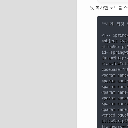
복사한 코드를 스
**시계 위젯 코
<!-- Spring
<object typ
allowScript
id="springw
data="http:
classid="cl
codebase="h
<param name
<param name
<param name
<param name
<param name
<param name
<param name
<embed bgCo
allowScript
flashvars="