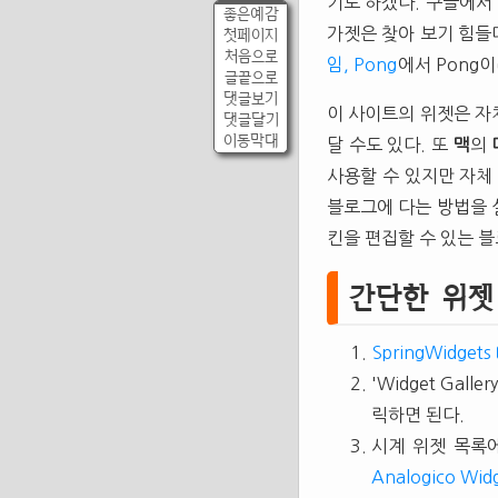
기로 하겠다. 구글에서
좋은예감
가젯은 찾아 보기 힘들
첫페이지
처음으로
임, Pong
에서 Pong
글끝으로
댓글보기
이 사이트의 위젯은 자
댓글달기
이동막대
달 수도 있다. 또
맥
의
사용할 수 있지만 자체
블로그에 다는 방법을 설
킨을 편집할 수 있는 
간단한 위젯
SpringWidgets
'Widget Gal
릭하면 된다.
시계 위젯 목록
Analogico Wid