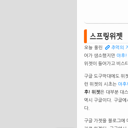
스프링위젯
오늘 올린
추억의 게
어가 생소했지만
야후!
위젯이 들어가고 비스타
구글 도구막대에도 위젯
런 위젯의 시초는
야후!
후!
위젯
은 대부분 대스
역시 구글이다. 구글에
다.
구글 가젯을 블로그에