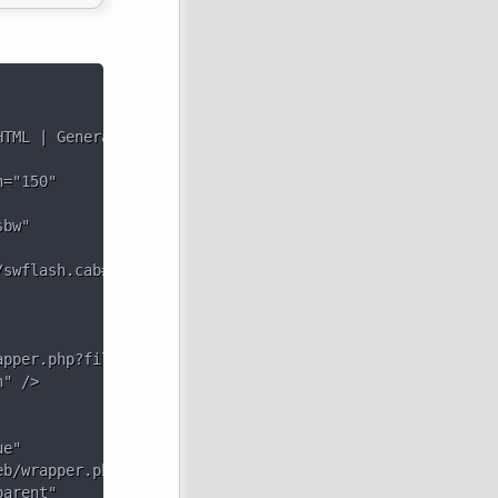
TML | Generated on 06/07/2008 -->

="150" 

bw" 

swflash.cab#version=8,0,0,0">

pper.php?file=39715.sbw" />

" />

e" 

b/wrapper.php?file=39715.sbw" 

arent" 
