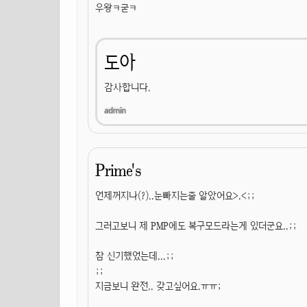
우왕ㅋ굳ㅋ
도아
감사합니다.
Prime's
언제꺼지나(?)..눈빠지는줄 알았어요>.<;;
그러고보니 제 PMP에도 복구모드라는게 있더군요..;;
참 신기했었는데...;;
;;
지금보니 완전.. 갖고싶어요.ㅠㅠ;