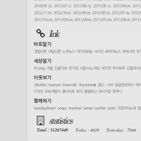
(2)
(1)
(3)
(1)
(4)
2018/05
2017/07
2017/06
2017/05
2017/04
2017
(9)
(5)
(6)
(2)
(6)
2012/11
2012/10
2012/09
2012/08
2012/07
2012
(16)
(16)
(6)
(10)
(5)
2011/10
2011/09
2011/08
2011/07
2011/06
2011
link
바로알기
경향신문
내일신문
노컷뉴스
미디어오늘
시사인
오마이뉴스
프레시안
한
세상알기
PLSong
개종
민중가요
반기련
사람 사는 세상
세기연
우리모두
인물과사
이웃보기
2BwithU
inureyes
lunamoth
Skyrunner★
其仁
나비
달달한조박사
레
디자인
초보개발자
클리아르
토이
풍림화산
프리지앙
학주니
함께하기
lovedaydream
noopy
oneniner
Semjei
wurifen
zasfe
고양이의노래
댕
statistics
Total : 51267449
Today : 4628
Yesterday : 7046