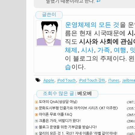
발했기 때문이라고 한다.
↩
글쓴이
운영체제의 모든 것
을 
름은 현재 시국때문에
시
직도
시사와 사회에 관심이
체제
,
시사
,
가족
,
여행
,
이 블로그의 주제이다. 
습
이다.
,
,
,
,
Apple
iPod Touch
iPod Touch 강좌
iTunes
Jailbre
조회수 많은 글 |
베오베
(387
도아의 QnA(성상담 아님)
(335
문화도시부평 민중가요 아카이브 시리즈 <#7 이주헌>
(265
아이폰 무료 어플 FAQ
(200
크롬은 가라, 비발디가 왔다!
(155
블로그 운영을 위한 기부금을 받습니다!
(143
알리의 모든 것 1. 국산? 자네 이름은 '라벨 갈이'라네!