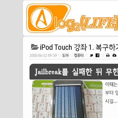
iPod Touch 강좌 1. 복구하
2008/06/12 09:59 ::
도아
::
컴퓨터
::
::
Jailbreak를 실패한 뒤
이때는
부터 
시길...