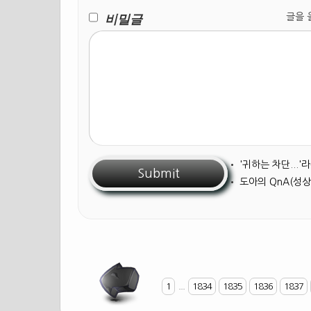
비밀글
글을 올릴
•
'귀하는 차단...
•
도아의 QnA(성상
1
...
1834
1835
1836
1837