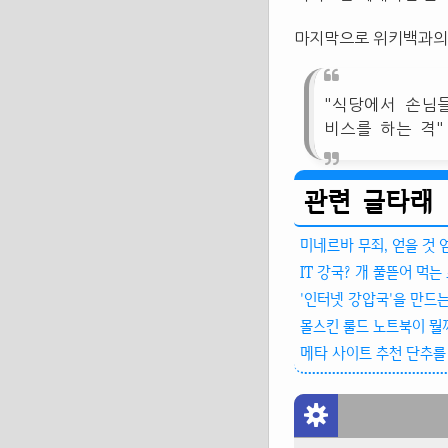
마지막으로 위키백과의
"식당에서 손님
비스를 하는 격"
관련 글타래
미네르바 무죄, 얻을 것 
IT 강국? 개 풀뜯어 먹는
'인터넷 강압국'을 만드는
몰스킨 룰드 노트북이 뭘
메타 사이트 추천 단추를 