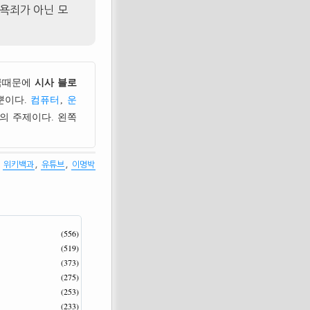
모욕죄가 아닌 모
국때문에
시사 블로
뿐이다.
컴퓨터
,
운
의 주제이다. 왼쪽
,
,
,
위키백과
유튜브
이명박
(556)
(519)
(373)
(275)
(253)
(233)