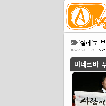
'실례'로 
2009/04/21 10:03 ::
도아
미네르바 