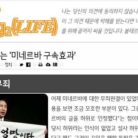
나는 당신의 의견에 동의하지 않습니
이 그 의견 때문에 박해를 받는다면 
를 위해 끝까지 싸울 것입니다. 볼테르
보는 '미네르바 구속효과'
::
정치
::
::
::
무죄
어제 미네르바에 대한 무죄판결이 있었다
용을 보면 조금 모호한 부분이 있다. 그
르바의 글을 허위로 인정했다"는 점이다
당시 허위라는 인식이 없었고 설사 허