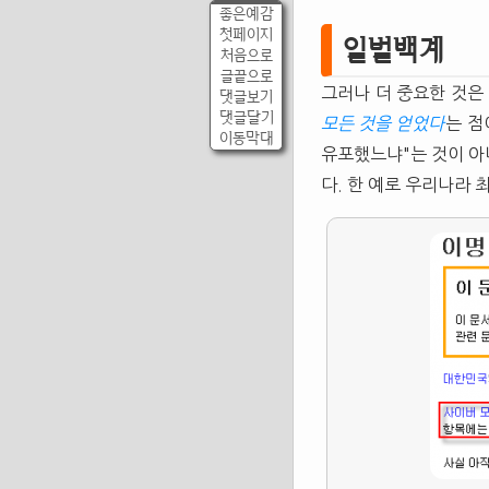
좋은예감
첫페이지
일벌백계
처음으로
글끝으로
그러나 더 중요한 것은
댓글보기
댓글달기
모든 것을 얻었다
는 점
이동막대
유포했느냐"는 것이 아
다. 한 예로 우리나라 