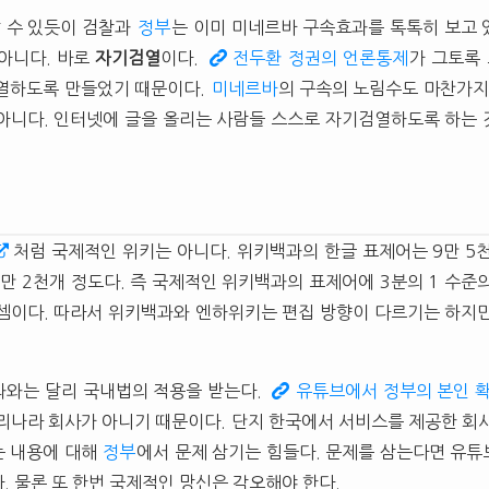
알 수 있듯이 검찰과
정부
는 이미 미네르바 구속효과를 톡톡히 보고 있
아니다. 바로
자기검열
이다.
전두환 정권의 언론통제
가 그토록
열하도록 만들었기 때문이다.
미네르바
의 구속의 노림수도 마찬가지
아니다. 인터넷에 글을 올리는 사람들 스스로 자기검열하도록 하는
처럼 국제적인 위키는 아니다. 위키백과의 한글 표제어는 9만 5
만 2천개 정도다. 즉 국제적인 위키백과의 표제어에 3분의 1 수준
셈이다. 따라서 위키백과와 엔하위키는 편집 방향이 다르기는 하지
과와는 달리 국내법의 적용을 받는다.
유튜브에서 정부의 본인 
리나라 회사가 아니기 때문이다. 단지 한국에서 서비스를 제공한 회
는 내용에 대해
정부
에서 문제 삼기는 힘들다. 문제를 삼는다면 유
. 물론 또 한번 국제적인 망신은 각오해야 한다.