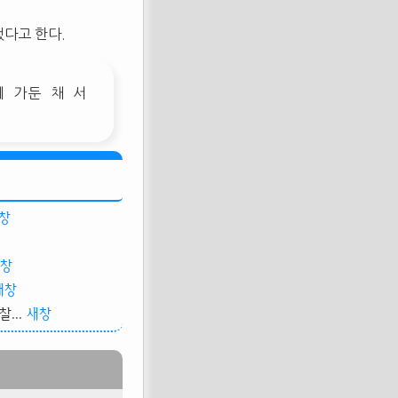
다고 한다.
 가둔 채 서
창
창
새창
...
새창