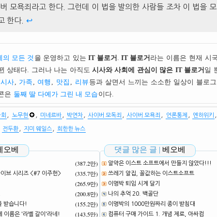
버 모욕죄라고 한다. 그런데 이 법을 발의한 사람들 조차 이 법을 
고 한다.
↩
의 모든 것
을 운영하고 있는
IT 블로거
.
IT 블로거
라는 이름은 현재 시
뀐 상태다. 그러나 나는 아직도
시사와 사회에 관심이 많은 IT 블로거
일 
시사
,
가족
,
여행
,
맛집
,
리뷰
등과 살면서 느끼는 소소한 일상이 블로그
이콘은
둘째 딸 다예가 그린 내 모습
이다.
,
,
,
,
,
,
,
자회
노무현
미네르바
박연차
사이버 모독죄
사이버 모욕죄
언론통제
엔하위키
,
,
,
전두환
지미 웨일스
희한한 뉴스
베오베
댓글 많은 글 |
베오베
(387.2만)
알약은 이스트 소프트에서 만들지 않았다!!!
(335.7만)
브 시리즈 <#7 이주헌>
쓰레기 알집, 꼴값하는 이스트소프트
(265.9만)
이명박 퇴임 시계 달기
(200.8만)
!
나의 추억 20. 백골단
(155.2만)
을 받습니다!
이명박의 1000만원짜리 종이 받침대
(143.5만)
네 이름은 '라벨 갈이'라네!
컴퓨터 구매 가이드 1. 개념 제로, 아싸컴