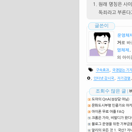
원래 명칭은 사이
독죄라고 부른다
글쓴이
운영체제
거
로 바
영체제
,
의 아
,
구속효과
국경없는 기
,
,
인터넷 감시국
자기검열
조회수 많은 글 |
도아의 QnA(성상담 아님)
문화도시부평 민중가요 아카이
아이폰 무료 어플 FAQ
크롬은 가라, 비발디가 왔다
블로그 운영을 위한 기부금
알리의 모든 것 1. 국산? 자