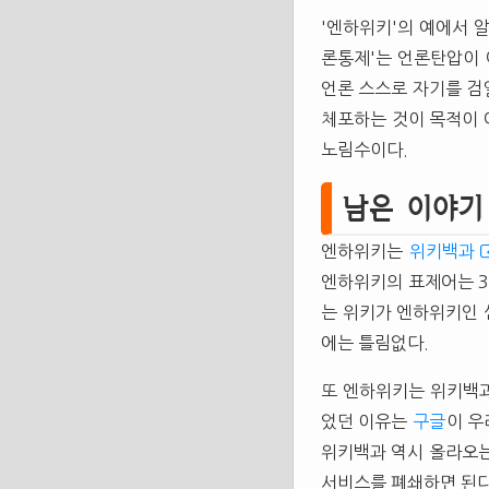
'엔하위키'의 예에서 
론통제'는 언론탄압이 
언론 스스로 자기를 검
체포하는 것이 목적이 
노림수이다.
남은 이야기
엔하위키는
위키백과
엔하위키의 표제어는 3
는 위키가 엔하위키인 
에는 틀림없다.
또 엔하위키는 위키백
었던 이유는
구글
이 우
위키백과 역시 올라오
서비스를 폐쇄하면 된다