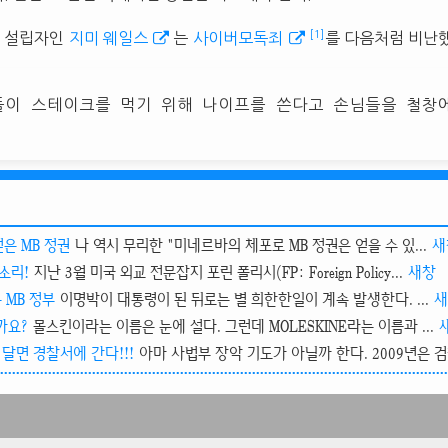
[1]
 설립자인
지미 웨일스
는
사이버모독죄
를 다음처럼 비난했
들이 스테이크를 먹기 위해 나이프를 쓴다고 손님들을 철창에
얻은 MB 정권
나 역시 무리한 "미네르바의 체포로 MB 정권은 얻을 수 있...
새
 소리!
지난 3월 미국 외교 전문잡지 포린 폴리시(FP: Foreign Policy...
새창
 MB 정부
이명박이 대통령이 된 뒤로는 별 희한한일이 계속 발생한다. ...
새
까요?
몰스킨이라는 이름은 눈에 설다. 그런데 MOLESKINE라는 이름과 ...
달면 경찰서에 간다!!!
아마 사법부 장악 기도가 아닐까 한다. 2009년은 검찰