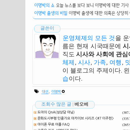
이명박의 쇼
오늘 뉴스를 보다 보니 이명박에 대한 기사 중
이명박 출생의 비밀
이명박 출생에 대한 의혹은 상당히 
글쓴이
운영체제의 모든 것
을 
름은 현재 시국때문에
시
직도
시사와 사회에 관심이
체제
,
시사
,
가족
,
여행
,
이 블로그의 주제이다. 
습
이다.
,
대선
이명박
조회수 많은 글 |
베오베
(387
도아의 QnA(성상담 아님)
(335
문화도시부평 민중가요 아카이브 시리즈 <#7 이주헌>
(265
아이폰 무료 어플 FAQ