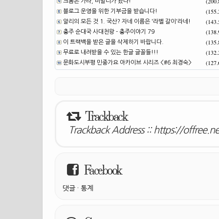
(200
크롬은 가라, 비발디가 왔다!
(155
블로그 운영을 위한 기부금을 받습니다!
(143
알리의 모든 것 1. 국산? 자네 이름은 '라벨 갈이'라네!
(138
충주 순대국 사대천왕 - 충주이야기 79
(135
이 트랙백을 받은 글을 삭제하기 바랍니다.
(132
무료로 내려받을 수 있는 한글 글꼴들!!!
(127
문화도시부평 민중가요 아카이브 시리즈 <#6 최경숙>
Trackback
Trackback Address ::
https://offree.
Facebook
댓글
·
통계