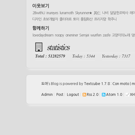
이웃보기
2BwithU
inureyes
lunamoth
Skyrunner★
其仁
나비
달달한조박사
레
디자인
초보개발자
클리아르
토이
풍림화산
프리지앙
학주니
함께하기
lovedaydream
noopy
oneniner
Semjei
wurifen
zasfe
고양이의노래
댕
statistics
Total : 51282579
Today : 5344
Yesterday : 7317
도아
’s Blog is powered by
Textcube 1.7.8 : Con moto
|
m
Admin
|
Post
|
Logout
|
Rss 2.0
|
Atom 1.0
|
XH