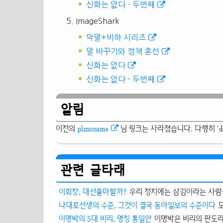
신화는 없다 - 두번째
ImageShark
막말+비하 시리즈
말 바꾸기와 정책 혼선
신화는 없다
신화는 없다 - 두번째
알림
이전의
plznoname
님 링크는 사라졌습니다. 다행히 'd
관련 글타래
이회창, 대선출마할까?
우리 정치에는 삼김이라는 사람들이
나대로선생의 수준, 그것이 결국 동아일보의 수준이다
이명박의 5대 비리, 명칭 통일안
이명박은 비리의 판도라 