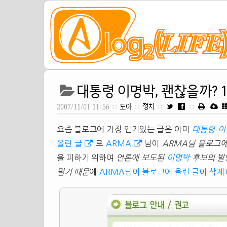
대통령 이명박, 괜찮을까? 
2007/11/01 11:56 ::
도아
::
정치
::
::
요즘 블로그에 가장 인기있는 글은 아마
대통령
이
올린 글
로
ARMA
님이
ARMA님 블로그에
을 피하기 위하여
언론에 보도된
이명박
후보의 발
멀기 때문
에
ARMA님이 블로그에 올린 글이 삭제