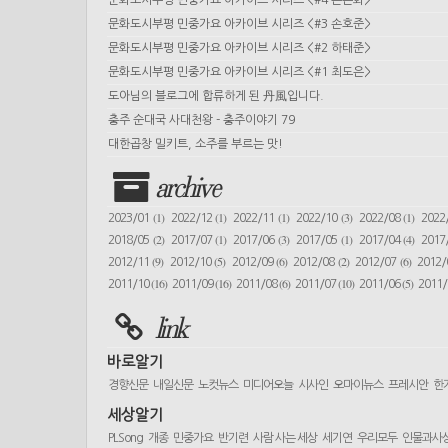
문화도시부평 민중가요 아카이브 시리즈 <#4 손은화>
문화도시부평 민중가요 아카이브 시리즈 <#3 손호준>
문화도시부평 민중가요 아카이브 시리즈 <#2 하태준>
문화도시부평 민중가요 아카이브 시리즈 <#1 최도은>
도아님의 블로그에 합류하게 된 丹風입니다.
충주 순대국 사대천왕 - 충주이야기 79
대한곱창 밀키트, 소주를 부르는 맛!
archive
(1)
(1)
(1)
(3)
(1)
2023/01
2022/12
2022/11
2022/10
2022/08
2022
(2)
(1)
(3)
(1)
(4)
2018/05
2017/07
2017/06
2017/05
2017/04
2017
(9)
(5)
(6)
(2)
(6)
2012/11
2012/10
2012/09
2012/08
2012/07
2012
(16)
(16)
(6)
(10)
(5)
2011/10
2011/09
2011/08
2011/07
2011/06
2011
link
바로알기
경향신문
내일신문
노컷뉴스
미디어오늘
시사인
오마이뉴스
프레시안
한
세상알기
PLSong
개종
민중가요
반기련
사람 사는 세상
세기연
우리모두
인물과사