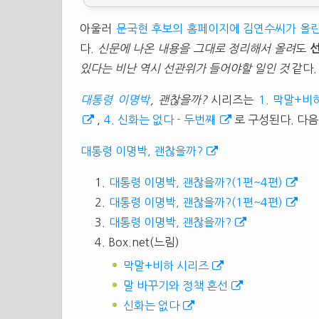
아울러
문국현 후보의 홈페이지에 김연수씨가 올린
다.
신문에 나온 내용을 그대로 정리해서 올려
도
선
있다는 비난 역시 선관위가 들어야할 일인 것
같다.
대통령
이명박
, 괜찮을까?
시리즈는
1. 막말+비
,
4. 신화는 없다 - 두번째
로 구성된다. 다음
대통령 이명박, 괜찮을까?
대통령 이명박, 괜찮을까?(1편~4편)
대통령 이명박, 괜찮을까?(1편~4편)
대통령 이명박, 괜찮을까?
Box.net(느림)
막말+비하 시리즈
말 바꾸기와 정책 혼선
신화는 없다