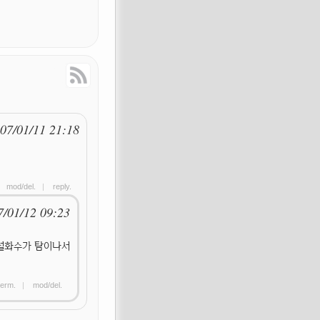
Response
RSS Feed
07/01/11 21:18
|
mod/del.
|
reply.
7/01/12 09:23
 설화수가 탐이나서
erm.
|
mod/del.