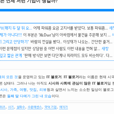
는 언제 저런 기업이 생길까?
0(해지 두 달 뒤 요...
어제 파워콤 요금 고지서를 받았다. 보통 파워콤...
새
체가 아니다!!!
이 부분은 'Mr.Dust'님이 아싸컴에서 물건을 주문해 보지 ...
기 그리고 안당하기"
바람의 전설을 봤다.. 이성재가 나오는.. 간단한 줄거...
이런 문제점이 있지만 상담원 중 어떤 사람도 이런 내용을 전혀 알...
새창
 깊고 짧은 관계
'판매 방식만 보면 다단계나 피라미드 모두 비슷하다'. 다...
의 모든 것
을 운영하고 있는
IT 블로거
.
IT 블로거
라는 이름은 현재 시
뀐 상태다. 그러나 나는 아직도
시사와 사회에 관심이 많은 IT 블로거
일 
시사
,
가족
,
여행
,
맛집
,
리뷰
등과 살면서 느끼는 소소한 일상이 블로그
이콘은
둘째 딸 다예가 그린 내 모습
이다.
,
,
,
,
,
위즈
사기
설화수
수분에센스
악덕 기업
애처가