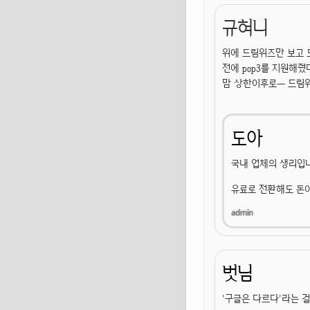
규혀니
위에 드림위즈만 보고 
전에 pop3를 지원해
맘 상한이후로ㅡ 드림위
도아
국내 업체의 생리입니
유료로 전환해도 돈이
벗님
'구글은 다르다'라는 걸