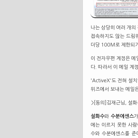
나는 상당히 여러 개의
접속하지도 않는 드림
더당 100M로 제한되
이 전자우편 계정은 메
다. 따라서 이 메일 계
'ActiveX'도 전혀
위즈에서 보내는 메일은
>[동의]김재근님, 설
설화수
와
수분에센스
가
에는 이르지 못한 사람이
수와 수분에센스를 준