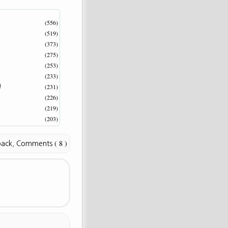
(556)
(519)
(373)
(275)
(253)
(233)
(231)
!
(226)
(219)
(203)
( 8 )
back
,
Comments