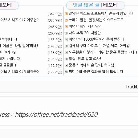
베오베
댓글 많은 글 |
베오베
(387.2만)
알약은 이스트 소프트에서 만들지 않았다!!!
(335.7만)
브 시리즈 <#7 이주헌>
쓰레기 알집, 꼴값하는 이스트소프트
(265.9만)
이명박 퇴임 시계 달기
(200.8만)
!
나의 추억 20. 백골단
(155.2만)
을 받습니다!
이명박의 1000만원짜리 종이 받침대
(143.5만)
네 이름은 '라벨 갈이'라네!
컴퓨터 구매 가이드 1. 개념 제로, 아싸컴
(138.9만)
이야기 79
노무현을 이렇게 그리워 할 줄은 몰랐습니다!!
(135.8만)
하기 바랍니다.
알집, 써도 알고 쓰자!
(132.2만)
 글꼴들!!!
중동 사막에서 온 깡패, 하나님
(127.6만)
브 시리즈 <#6 최경숙>
피디수첩 출연 결과를 알려 드립니다
Track
ess ::
https://offree.net/trackback/620