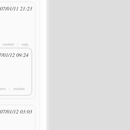
07/01/11 21:23
|
mod/del.
|
reply.
7/01/12 09:24
erm.
|
mod/del.
07/01/12 03:03