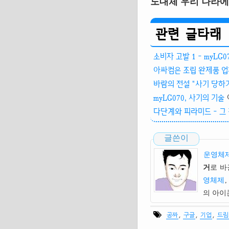
도대체 우리 나라에
관련 글타래
소비자 고발 1 - myLG07
아싸컴은 조립 완제품 업
바람의 전설 "사기 당하
myLG070, 사기의 기술
다단계와 피라미드 - 그
글쓴이
운영체제
거
로 바
영체제
,
의 아
,
,
,
공짜
구글
기업
드림