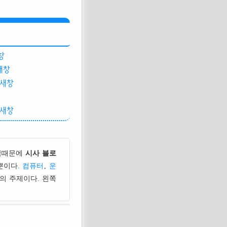
창
새창
새창
새창
국때문에
시사 블로
뿐이다.
컴퓨터
,
운
의 주제이다. 왼쪽