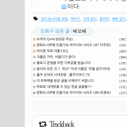
습
이다.
,
,
,
,
김치 모니터링 요원
깍두기
꼬마 김치
동치미
배추 김치
조회수 많은 글 |
베오베
(387
도아의 QnA(성상담 아님)
(335
문화도시부평 민중가요 아카이브 시리즈 <#7 이주헌>
(265
아이폰 무료 어플 FAQ
(200
크롬은 가라, 비발디가 왔다!
(155
블로그 운영을 위한 기부금을 받습니다!
(143
알리의 모든 것 1. 국산? 자네 이름은 '라벨 갈이'라네!
(138
충주 순대국 사대천왕 - 충주이야기 79
(135
이 트랙백을 받은 글을 삭제하기 바랍니다.
(132
무료로 내려받을 수 있는 한글 글꼴들!!!
(127
문화도시부평 민중가요 아카이브 시리즈 <#6 최경숙>
Trackback