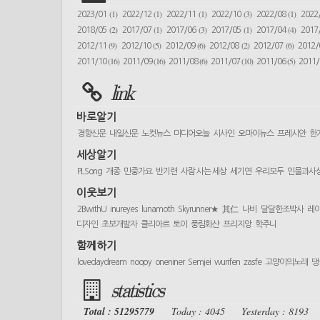
(1)
(1)
(1)
(3)
(1)
2023/01
2022/12
2022/11
2022/10
2022/08
2022
(2)
(1)
(3)
(1)
(4)
2018/05
2017/07
2017/06
2017/05
2017/04
2017
(9)
(5)
(6)
(2)
(6)
2012/11
2012/10
2012/09
2012/08
2012/07
2012
(16)
(16)
(6)
(10)
(5)
2011/10
2011/09
2011/08
2011/07
2011/06
2011
link
바로알기
경향신문
내일신문
노컷뉴스
미디어오늘
시사인
오마이뉴스
프레시안
한
세상알기
PLSong
개종
민중가요
반기련
사람 사는 세상
세기연
우리모두
인물과사
이웃보기
2BwithU
inureyes
lunamoth
Skyrunner★
其仁
나비
달달한조박사
레
디자인
초보개발자
클리아르
토이
풍림화산
프리지앙
학주니
함께하기
lovedaydream
noopy
oneniner
Semjei
wurifen
zasfe
고양이의노래
댕
statistics
Total : 51295779
Today : 4045
Yesterday : 8193