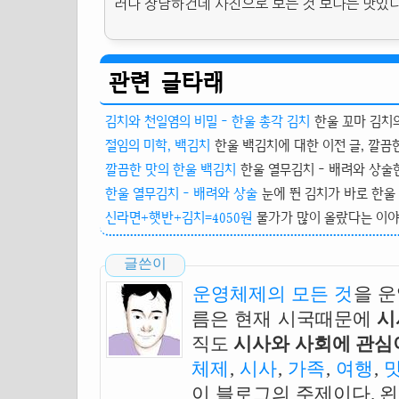
러나 장담하건데 사진으로 보는 것 보다는 맛있다
관련 글타래
김치와 천일염의 비밀 - 한울 총각 김치
한울 꼬마 김치의
절임의 미학, 백김치
한울 백김치에 대한 이전 글, 깔끔
깔끔한 맛의 한울 백김치
한울 열무김치 - 배려와 상술
한울 열무김치 - 배려와 상술
눈에 뛴 김치가 바로 한울 
신라면+햇반+김치=4050원
물가가 많이 올랐다는 이야기
글쓴이
운영체제의 모든 것
을 
름은 현재 시국때문에
시
직도
시사와 사회에 관심이
체제
,
시사
,
가족
,
여행
,
이 블로그의 주제이다. 