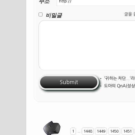
주소
비밀글
글을 올릴
•
'귀하는 차단...
•
도아의 QnA(성상
1
...
1448
1449
1450
1451