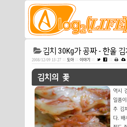
김치 30Kg가 공짜 - 한울 
2008/12/09 13:27 ::
도아
::
이야기
::
::
김치의 꽃
역시 
일품이
추 김
다. 