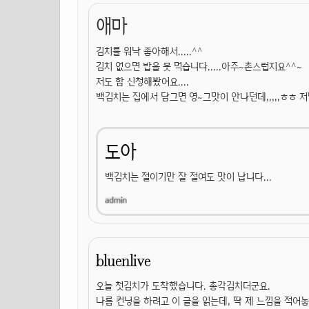
애마
김치를 워낙 좋아해서.....^^
김치 없으면 밥을 못 먹습니다.....아주~촌스럽지요^^~
저도 함 신청해봤어요....
백김치는 집에서 담그면 영~그맛이 안나던데,,,,,ㅎㅎ 
도아
백김치는 절이기만 잘 절여도 맛이 납니다...
bluenlive
오늘 첫김치가 도착했습니다. 총각김치더군요.
나름 컨닝을 하려고 이 글을 읽는데, 딱 제 느낌을 적어