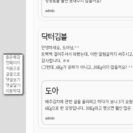
항공료를 물면 보내주지 않을까요?
닥터김블
안녕하세요, 도아님.^^
트랙백 걸어주셔서 와봤는데, 이런 알림글까지 써주시고.
좋은예감
감사합니다. ㅎㅎ
첫페이지
(그런데..6Kg가 공짜가 아니고..30Kg이지 않을까요? ^^;
처음으로
글끝으로
댓글보기
댓글달기
도아
이동막대
배추김치에 관한 글을 올리려고 하다가 보니 3기 요원
6Kg으로 한 모양입니다. 30Kg라고 했으면 훨씬 많