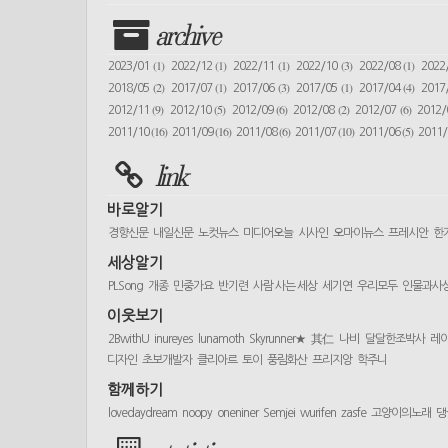
archive
(1)
(1)
(1)
(3)
(1)
2023/01
2022/12
2022/11
2022/10
2022/08
2022
(2)
(1)
(3)
(1)
(4)
2018/05
2017/07
2017/06
2017/05
2017/04
2017
(9)
(5)
(6)
(2)
(6)
2012/11
2012/10
2012/09
2012/08
2012/07
2012
(16)
(16)
(6)
(10)
(5)
2011/10
2011/09
2011/08
2011/07
2011/06
2011
link
바로알기
경향신문
내일신문
노컷뉴스
미디어오늘
시사인
오마이뉴스
프레시안
한
세상알기
PLSong
개종
민중가요
반기련
사람 사는 세상
세기연
우리모두
인물과사
이웃보기
2BwithU
inureyes
lunamoth
Skyrunner★
其仁
나비
달달한조박사
레
디자인
초보개발자
클리아르
토이
풍림화산
프리지앙
학주니
함께하기
lovedaydream
noopy
oneniner
Semjei
wurifen
zasfe
고양이의노래
댕