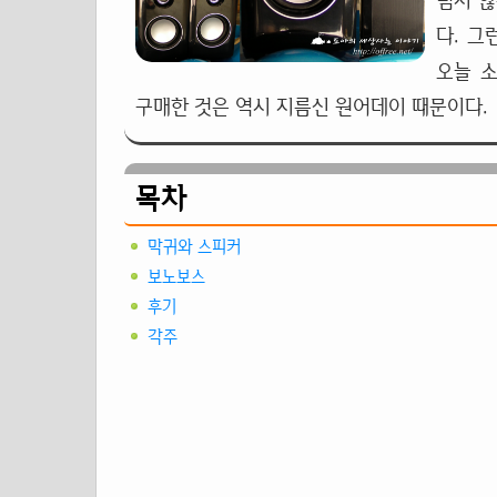
넘지 않
다. 그
오늘 소개
구매한 것은 역시 지름신 원어데이 때문이다.
목차
막귀와 스피커
보노보스
후기
각주