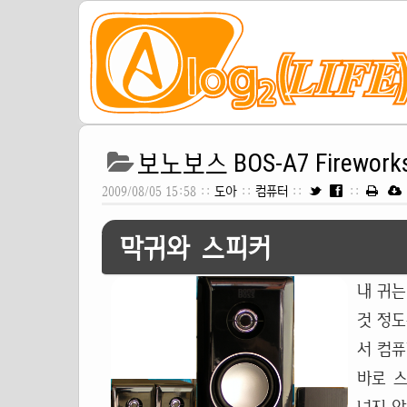
보노보스 BOS-A7 Firewo
2009/08/05 15:58 ::
도아
::
컴퓨터
::
::
막귀와 스피커
내 귀는
것 정도
서 컴퓨
바로 스