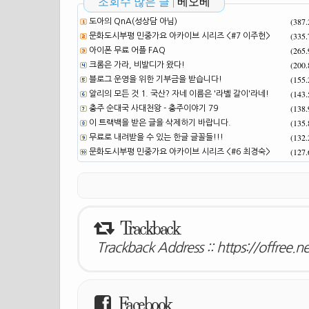
조회수 많은 글 |
베오베
(387
도아의 QnA(성상담 아님)
(335
문화도시부평 민중가요 아카이브 시리즈 <#7 이주헌>
(265
아이폰 무료 어플 FAQ
(200
크롬은 가라, 비발디가 왔다!
(155
블로그 운영을 위한 기부금을 받습니다!
(143
알리의 모든 것 1. 국산? 자네 이름은 '라벨 갈이'라네!
(138
충주 순대국 사대천왕 - 충주이야기 79
(135
이 트랙백을 받은 글을 삭제하기 바랍니다.
(132
무료로 내려받을 수 있는 한글 글꼴들!!!
(127
문화도시부평 민중가요 아카이브 시리즈 <#6 최경숙>
Trackback
Trackback Address ::
https://offree.
Facebook