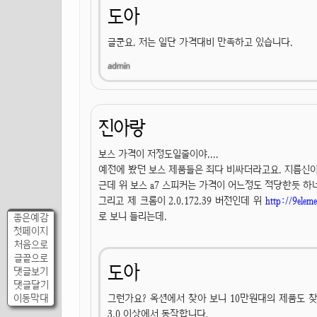
도아
글쿤요. 저는 일단 가격대비 만족하고 있습니다.
진아랑
보스 가격이 저정도일줄이야....
예전에 봤던 보스 제품들은 죄다 비싸더라고요. 지름신이
근데 위 보스 a7 스피커는 가격이 어느정도 적당한듯 하
그리고 제 크롬이 2.0.172.39 버전인데 위
http://9eleme
로 보니 들리는데.
좋은예감
첫페이지
처음으로
글끝으로
도아
댓글보기
댓글달기
이동막대
그런가요? 옥션에서 찾아 보니 10만원대의 제품도 찾아
3.0 이상에서 동작합니다.