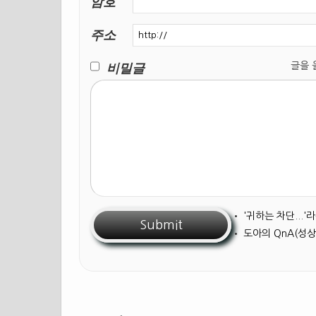
암호
주소
비밀글
글을 올릴
•
'귀하는 차단...
•
도아의 QnA(성상