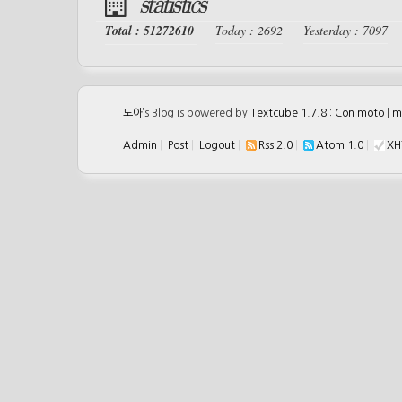
statistics
Total : 51272610
Today : 2692
Yesterday : 7097
도아
’s Blog is powered by
Textcube 1.7.8 : Con moto
|
m
Admin
|
Post
|
Logout
|
Rss 2.0
|
Atom 1.0
|
XH