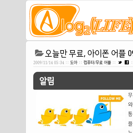
오늘만 무료, 아이폰 어플 09
2009/11/14 05:34 ::
도아
::
컴퓨터/무료 어플
::
:
알림
무
와
통
플