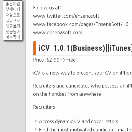
좋은예감
Follow us at:
첫페이지
처음으로
www.twitter.com/ensenasoft
글끝으로
www.facebook.com/pages/EnsenaSoft/16
댓글보기
댓글달기
www.ensenasoft.com
이동막대
iCV 1.0.1(Business)[[iTunes]
Price: $2.99 -> Free
iCV is a new way to present your CV on iPho
Recruiters and candidates who possess an iPh
on the handset from anywhere.
Recruiters :
Access dynamic CV and cover letters
Find the most motivated candidates mast