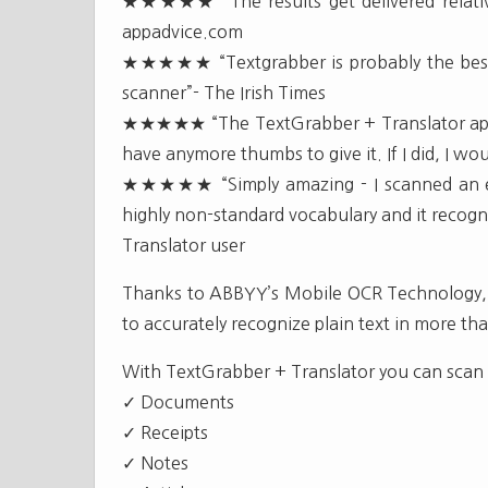
★★★★★ “The results get delivered relativel
appadvice.com
★★★★★ “Textgrabber is probably the best 
scanner”- The Irish Times
★★★★★ “The TextGrabber + Translator app 
have anymore thumbs to give it. If I did, I w
★★★★★ “Simply amazing - I scanned an ent
highly non-standard vocabulary and it recogn
Translator user
Thanks to ABBYY’s Mobile OCR Technology, i
to accurately recognize plain text in more th
With TextGrabber + Translator you can scan 
✓ Documents
✓ Receipts
✓ Notes