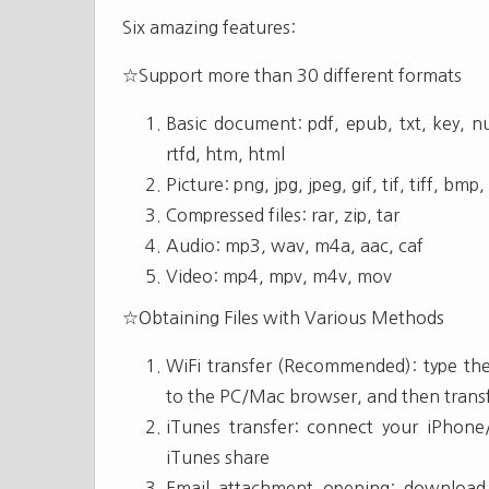
Six amazing features:
☆Support more than 30 different formats
Basic document: pdf, epub, txt, key, num
rtfd, htm, html
Picture: png, jpg, jpeg, gif, tif, tiff, bmp,
Compressed files: rar, zip, tar
Audio: mp3, wav, m4a, aac, caf
Video: mp4, mpv, m4v, mov
☆Obtaining Files with Various Methods
WiFi transfer (Recommended): type th
to the PC/Mac browser, and then transfe
iTunes transfer: connect your iPhone
iTunes share
Email attachment opening: download