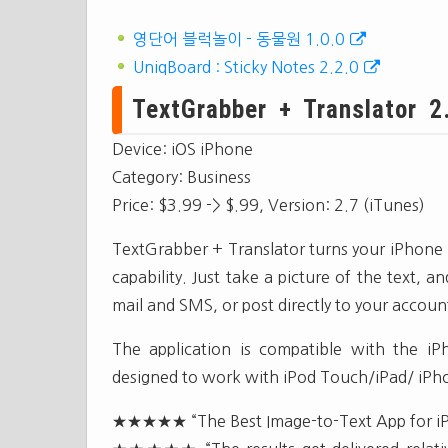
영단어 블럭놀이 - 동물원 1.0.0
UniqBoard : Sticky Notes 2.2.0
TextGrabber + Translator 2
Device: iOS iPhone
Category: Business
Price: $3.99 -> $.99, Version: 2.7 (iTunes)
TextGrabber + Translator turns your iPhone i
capability. Just take a picture of the text, a
mail and SMS, or post directly to your accou
The application is compatible with the 
designed to work with iPod Touch/iPad/ iPho
★★★★★ “The Best Image-to-Text App for iP