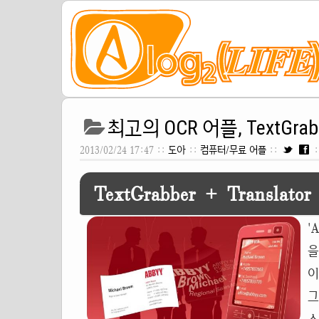
최고의 OCR 어플, TextGra
2013/02/24 17:47 ::
도아
::
컴퓨터/무료 어플
::
:
TextGrabber + Translator
'
을
이
그