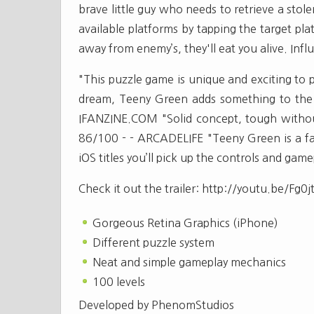
brave little guy who needs to retrieve a sto
available platforms by tapping the target pl
away from enemy’s, they'll eat you alive. Inf
"This puzzle game is unique and exciting to 
dream, Teeny Green adds something to the g
IFANZINE.COM "Solid concept, tough without 
86/100 - - ARCADELIFE "Teeny Green is a fant
iOS titles you’ll pick up the controls and g
Check it out the trailer: http://youtu.be/Fg0
Gorgeous Retina Graphics (iPhone)
Different puzzle system
Neat and simple gameplay mechanics
100 levels
Developed by PhenomStudios