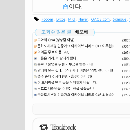
습
이다.
,
,
,
,
,
,
Foobar
Lycos
MP3
Player
QAOS.com
Sonique
조회수 많은 글 |
베오베
(387
도아의 QnA(성상담 아님)
(335
문화도시부평 민중가요 아카이브 시리즈 <#7 이주헌>
(265
아이폰 무료 어플 FAQ
(200
크롬은 가라, 비발디가 왔다!
(155
블로그 운영을 위한 기부금을 받습니다!
(143
알리의 모든 것 1. 국산? 자네 이름은 '라벨 갈이'라네!
(138
충주 순대국 사대천왕 - 충주이야기 79
(135
이 트랙백을 받은 글을 삭제하기 바랍니다.
(132
무료로 내려받을 수 있는 한글 글꼴들!!!
(127
문화도시부평 민중가요 아카이브 시리즈 <#6 최경숙>
Trackback