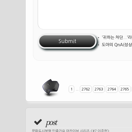
•
'귀하는 차단...
•
도아의 QnA(성상
1
...
2762
2763
2764
2765
post
문화도시부평 민중가요 아카이브 시리즈 <#7 이주헌>