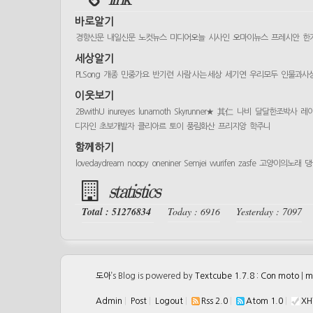
바로알기
경향신문
내일신문
노컷뉴스
미디어오늘
시사인
오마이뉴스
프레시안
한
세상알기
PLSong
개종
민중가요
반기련
사람 사는 세상
세기연
우리모두
인물과사
이웃보기
2BwithU
inureyes
lunamoth
Skyrunner★
其仁
나비
달달한조박사
레
디자인
초보개발자
클리아르
토이
풍림화산
프리지앙
학주니
함께하기
lovedaydream
noopy
oneniner
Semjei
wurifen
zasfe
고양이의노래
댕
statistics
Total : 51276834
Today : 6916
Yesterday : 7097
도아
’s Blog is powered by
Textcube 1.7.8 : Con moto
|
m
Admin
|
Post
|
Logout
|
Rss 2.0
|
Atom 1.0
|
XH