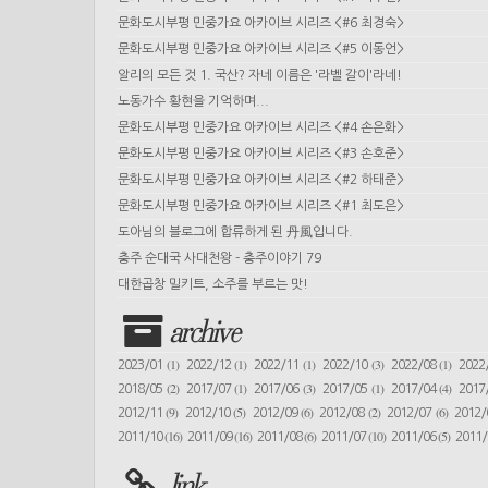
문화도시부평 민중가요 아카이브 시리즈 <#6 최경숙>
문화도시부평 민중가요 아카이브 시리즈 <#5 이동언>
알리의 모든 것 1. 국산? 자네 이름은 '라벨 갈이'라네!
노동가수 황현을 기억하며...
문화도시부평 민중가요 아카이브 시리즈 <#4 손은화>
문화도시부평 민중가요 아카이브 시리즈 <#3 손호준>
문화도시부평 민중가요 아카이브 시리즈 <#2 하태준>
문화도시부평 민중가요 아카이브 시리즈 <#1 최도은>
도아님의 블로그에 합류하게 된 丹風입니다.
충주 순대국 사대천왕 - 충주이야기 79
대한곱창 밀키트, 소주를 부르는 맛!
archive
(1)
(1)
(1)
(3)
(1)
2023/01
2022/12
2022/11
2022/10
2022/08
2022
(2)
(1)
(3)
(1)
(4)
2018/05
2017/07
2017/06
2017/05
2017/04
2017
(9)
(5)
(6)
(2)
(6)
2012/11
2012/10
2012/09
2012/08
2012/07
2012
(16)
(16)
(6)
(10)
(5)
2011/10
2011/09
2011/08
2011/07
2011/06
2011
link