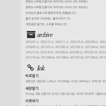
문화도시부평 민중가요 아카이브 시리즈 <#2 하태준>
문화도시부평 민중가요 아카이브 시리즈 <#1 최도은>
도아님의 블로그에 합류하게 된 丹風입니다.
충주 순대국 사대천왕 - 충주이야기 79
대한곱창 밀키트, 소주를 부르는 맛!
archive
(1)
(1)
(1)
(3)
(1)
2023/01
2022/12
2022/11
2022/10
2022/08
2022
(2)
(1)
(3)
(1)
(4)
2018/05
2017/07
2017/06
2017/05
2017/04
2017
(9)
(5)
(6)
(2)
(6)
2012/11
2012/10
2012/09
2012/08
2012/07
2012
(16)
(16)
(6)
(10)
(5)
2011/10
2011/09
2011/08
2011/07
2011/06
2011
link
바로알기
경향신문
내일신문
노컷뉴스
미디어오늘
시사인
오마이뉴스
프레시안
한
세상알기
PLSong
개종
민중가요
반기련
사람 사는 세상
세기연
우리모두
인물과사
이웃보기