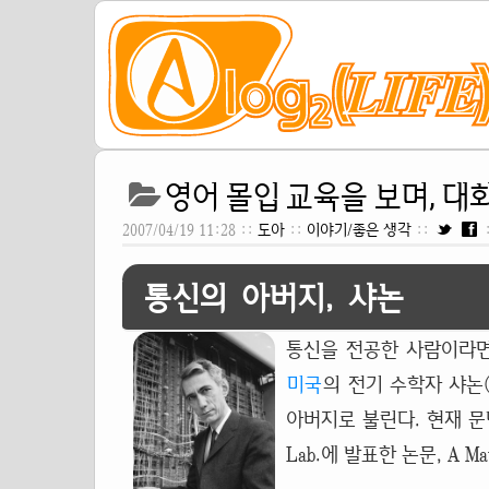
영어 몰입 교육을 보며, 대
2007/04/19 11:28 ::
도아
::
이야기/좋은 생각
::
통신의 아버지, 샤논
통신을 전공한 사람이라면
미국
의 전기 수학자 샤논(C
아버지로 불린다. 현재 문명
Lab.에 발표한 논문, A Math