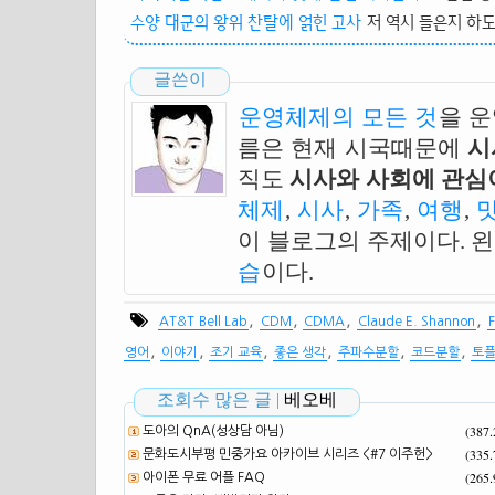
수양 대군의 왕위 찬탈에 얽힌 고사
저 역시 들은지 하도
글쓴이
운영체제의 모든 것
을 
름은 현재 시국때문에
시
직도
시사와 사회에 관심이
체제
,
시사
,
가족
,
여행
,
이 블로그의 주제이다. 
습
이다.
,
,
,
,
AT&T Bell Lab
CDM
CDMA
Claude E. Shannon
,
,
,
,
,
,
영어
이야기
조기 교육
좋은 생각
주파수분할
코드분할
토
조회수 많은 글 |
베오베
(387
도아의 QnA(성상담 아님)
(335
문화도시부평 민중가요 아카이브 시리즈 <#7 이주헌>
(265
아이폰 무료 어플 FAQ