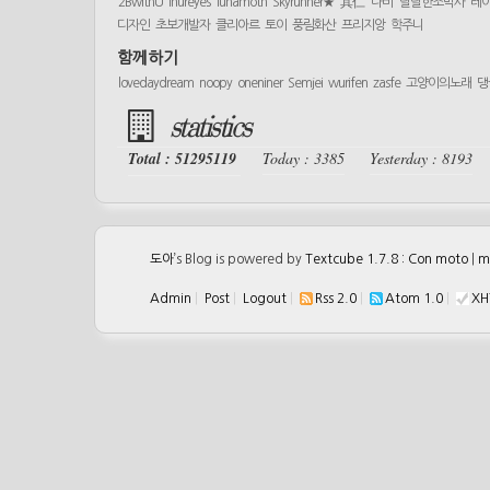
2BwithU
inureyes
lunamoth
Skyrunner★
其仁
나비
달달한조박사
레
디자인
초보개발자
클리아르
토이
풍림화산
프리지앙
학주니
함께하기
lovedaydream
noopy
oneniner
Semjei
wurifen
zasfe
고양이의노래
댕
statistics
Total : 51295119
Today : 3385
Yesterday : 8193
도아
’s Blog is powered by
Textcube 1.7.8 : Con moto
|
m
Admin
|
Post
|
Logout
|
Rss 2.0
|
Atom 1.0
|
XH