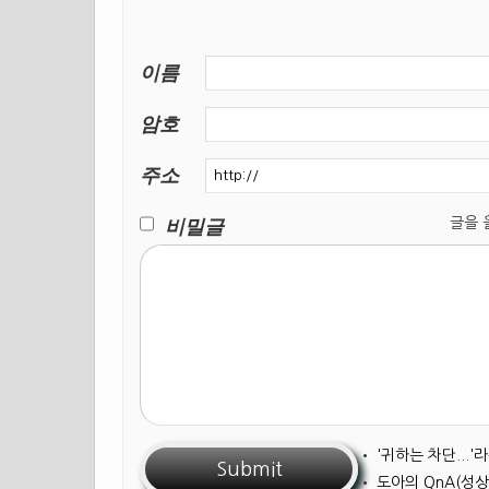
이름
암호
주소
비밀글
글을 올릴
•
'귀하는 차단...
•
도아의 QnA(성상