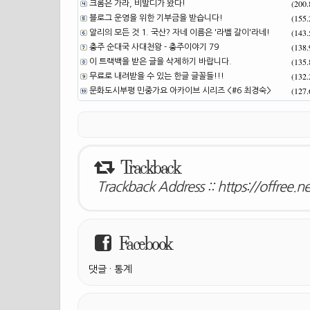
(200
크롬은 가라, 비발디가 왔다!
(155
블로그 운영을 위한 기부금을 받습니다!
(143
알리의 모든 것 1. 국산? 자네 이름은 '라벨 갈이'라네!
(138
충주 순대국 사대천왕 - 충주이야기 79
(135
이 트랙백을 받은 글을 삭제하기 바랍니다.
(132
무료로 내려받을 수 있는 한글 글꼴들!!!
(127
문화도시부평 민중가요 아카이브 시리즈 <#6 최경숙>
Trackback
Trackback Address ::
https://offree.n
Facebook
댓글
·
통계