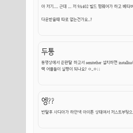
아 저기.... 근데 ... 저 9A402 빌드 펌웨어가 하고 
다운받을때 따로 없는건가요..?
두통
동영상에서 준완탈 하고서 semitether 설치하면 instal
랙 어플들이 실행이 되나요? ㅇ_ㅇ;;
엥??
반탈후 사디아가 하얀색 아이톤 상태여서 저스트부팅으