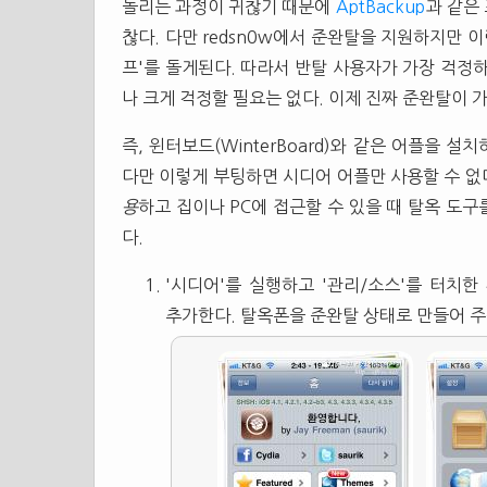
돌리는 과정이 귀찮기 때문에
AptBackup
과 같은
찮다. 다만 redsn0w에서 준완탈을 지원하지만 
프'를 돌게된다. 따라서 반탈 사용자가 가장 걱정
나 크게 걱정할 필요는 없다. 이제 진짜 준완탈이 
즉, 윈터보드(WinterBoard)와 같은 어플을 설
다만 이렇게 부팅하면 시디어 어플만 사용할 수 없다
용
하고 집이나 PC에 접근할 수 있을 때 탈옥 도구
다.
'시디어'를 실행하고 '관리/소스'를 터치한
추가한다. 탈옥폰을 준완탈 상태로 만들어 주는 