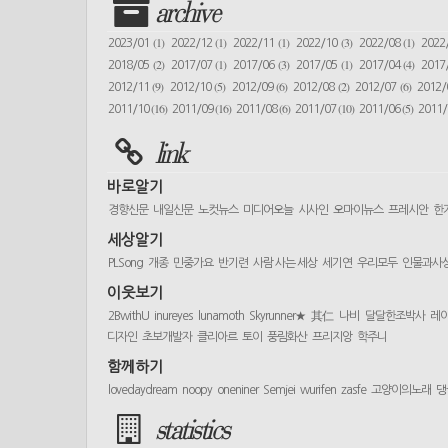
archive
(1)
(1)
(1)
(3)
(1)
2023/01
2022/12
2022/11
2022/10
2022/08
2022
(2)
(1)
(3)
(1)
(4)
2018/05
2017/07
2017/06
2017/05
2017/04
2017
(9)
(5)
(6)
(2)
(6)
2012/11
2012/10
2012/09
2012/08
2012/07
2012
(16)
(16)
(6)
(10)
(5)
2011/10
2011/09
2011/08
2011/07
2011/06
2011
link
바로알기
경향신문
내일신문
노컷뉴스
미디어오늘
시사인
오마이뉴스
프레시안
한
세상알기
PLSong
개종
민중가요
반기련
사람 사는 세상
세기연
우리모두
인물과사
이웃보기
2BwithU
inureyes
lunamoth
Skyrunner★
其仁
나비
달달한조박사
레
디자인
초보개발자
클리아르
토이
풍림화산
프리지앙
학주니
함께하기
lovedaydream
noopy
oneniner
Semjei
wurifen
zasfe
고양이의노래
댕
statistics