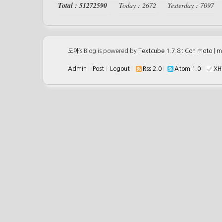
Total : 51272590
Today : 2672
Yesterday : 7097
도아
’s Blog is powered by
Textcube 1.7.8 : Con moto
|
m
Admin
|
Post
|
Logout
|
Rss 2.0
|
Atom 1.0
|
XH