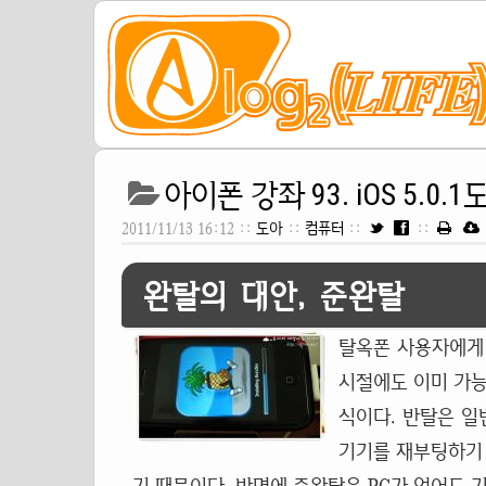
아이폰 강좌 93. iOS 5.0.
2011/11/13 16:12 ::
도아
::
컴퓨터
::
::
완탈의 대안, 준완탈
탈옥폰 사용자에게 상
시절에도 이미 가능
식이다. 반탈은 일반적
기기를 재부팅하기 