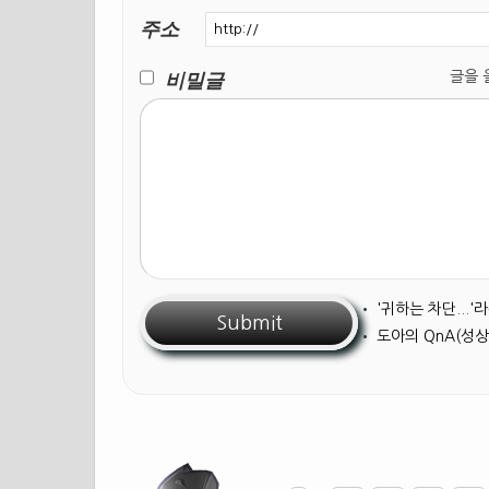
주소
비밀글
글을 올릴
•
'귀하는 차단...
•
도아의 QnA(성상