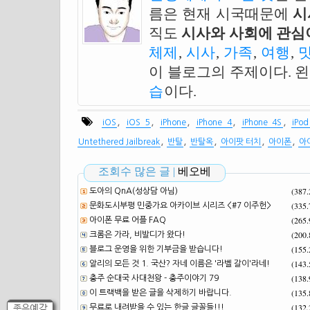
름은 현재 시국때문에
시
직도
시사와 사회에 관심이
체제
,
시사
,
가족
,
여행
,
이 블로그의 주제이다. 
습
이다.
,
,
,
,
,
iOS
iOS 5
iPhone
iPhone 4
iPhone 4S
iPo
,
,
,
,
,
Untethered Jailbreak
반탈
반탈옥
아이팟 터치
아이폰
아
조회수 많은 글 |
베오베
(387
도아의 QnA(성상담 아님)
(335
문화도시부평 민중가요 아카이브 시리즈 <#7 이주헌>
(265
아이폰 무료 어플 FAQ
(200
크롬은 가라, 비발디가 왔다!
(155
블로그 운영을 위한 기부금을 받습니다!
(143
알리의 모든 것 1. 국산? 자네 이름은 '라벨 갈이'라네!
(138
충주 순대국 사대천왕 - 충주이야기 79
(135
이 트랙백을 받은 글을 삭제하기 바랍니다.
(132
좋은예감
무료로 내려받을 수 있는 한글 글꼴들!!!