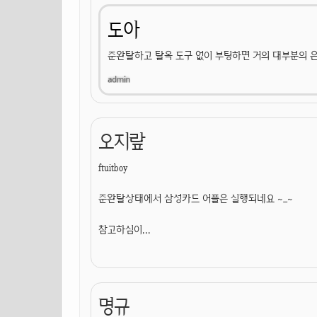
도아
준완탈하고 탈옥 도구 없이 부팅하면 거의 대부분의 은
오지랖
ftuitboy
준완탈상태에서 삼성카드 어플은 실행되네요 ~_~
참고하심이...
명규