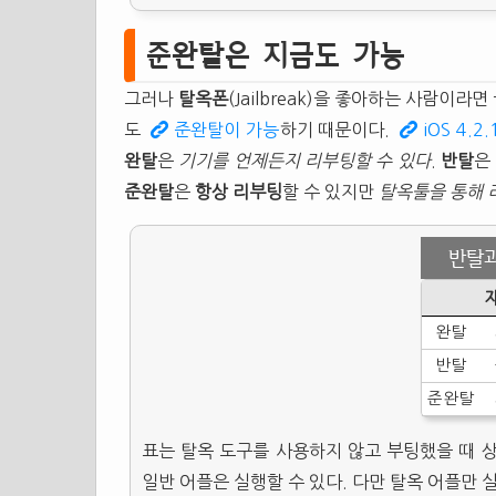
준완탈은 지금도 가능
그러나
탈옥폰
(Jailbreak)을 좋아하는 사람이라
도
준완탈이 가능
하기 때문이다.
iOS 4.
완탈
은
기기를 언제든지 리부팅할 수 있다
.
반탈
은
준완탈
은
항상 리부팅
할 수 있지만
탈옥툴을 통해 
반탈과
완탈
반탈
준완탈
표는 탈옥 도구를 사용하지 않고 부팅했을 때 
일반 어플은 실행할 수 있다. 다만 탈옥 어플만 