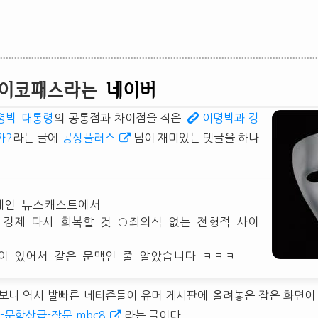
사이코패스라는
네이버
명박
대통령
의 공통점과 차이점을 적은
이명박과 강
까?
라는 글에
공상플러스
님이 재미있는 댓글을 하나
인 뉴스캐스트에서
 경제 다시 회복할 것 ○죄의식 없는 전형적 사이
같이 있어서 같은 문맥인 줄 알았습니다 ㅋㅋㅋ
보니 역시 발빠른 네티즌들이 유머 게시판에 올려놓은 잡은 화면이
-문학상급-작문.mbc8
라는 글이다.