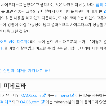
 사이코패스를 닮았다"고 생각하는 것은 나만은 아닌 듯하다.
龍川 
를 보면 진중권 교수의 인터뷰에서 아이디어를 따왔다며 내가 쓴
거의 같은 내용을 적고 있기 때문이다. 또 사이코패스는 타인의 고통
문에 경쟁에 이길 가능성이 많고 결과적으로 사이코패스가 성공할 
 더욱 그런 것 같다.
어떤 점이 다를까?
라는 글에 달린 반론 대부분의 논거는 "어떻게
통령
을 어떻게 살인범과 비교할 수 있냐는 글이었다. 여기에 대한 아
 살인마 색2를 가카라고 해!
m의 미네르바
제 커뮤니티인
QAOS.com
에는
minerva
라는 ID를 사용하는
격 체포
되고
QAOS.com
에는 minerva님의 글이 올라오지 않