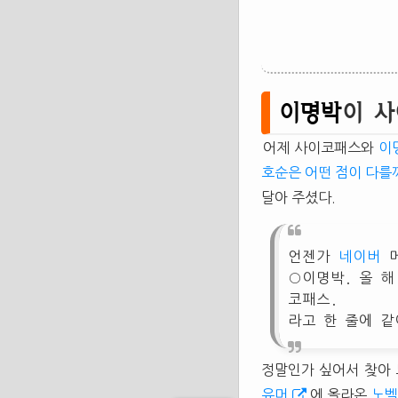
이명박
이 
어제 사이코패스와
이
호순은 어떤 점이 다를
달아 주셨다.
언젠가
네이버
메
○이명박. 올 해
코패스.
라고 한 줄에 
정말인가 싶어서 찾아 
유머
에 올라온
노벨