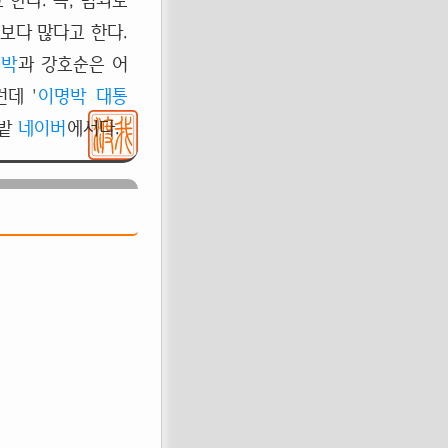
한다. 즉, 범죄로
보다 많다고 한다.
명박
과 강호순은 어
데 '
이명박
대통
텃밭
네이버
에서다.