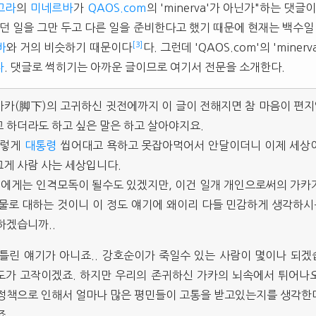
고라
의
미네르바
가
QAOS.com
의 'minerva'가 아닌가"하는 댓글
래 하던 일을 그만 두고 다른 일을 준비한다고 했기 때문에 현재는 백수일
[3]
바
와 거의 비슷하기 때문이다
다. 그런데 'QAOS.com'의 'mine
다
. 댓글로 썩히기는 아까운 글이므로 여기서 전문을 소개한다.
카(脚下)의 고귀하신 귓전에까지 이 글이 전해지면 참 마음이 편지않
 하더라도 하고 싶은 말은 하고 살아야지요.
그렇게
대통령
씹어대고 욕하고 못잡아먹어서 안달이더니 이제 세상
게 사람 사는 세상입니다.
에게는 인격모독이 될수도 있겠지만, 이건 일개 개인으로써의 가카
물로 대하는 것이니 이 정도 얘기에 왜이리 다들 민감하게 생각하시는
하겠습니까..
틀린 얘기가 아니죠.. 강호순이가 죽일수 있는 사람이 몇이나 되겠
도가 고작이겠죠. 하지만 우리의 존귀하신 가카의 뇌속에서 튀어나
 정책으로 인해서 얼마나 많은 평민들이 고통을 받고있는지를 생각한
..