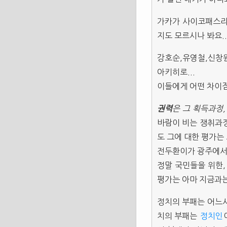
가카가 사이코패스라
지도 모르시나 봐요..
강호순,유영철,신창원
아키히로...
이들에게 어떤 차이점이
권력
은 그 획득과정
바람이 비는 쟁취과
도 그에 대한 평가는
전두환이가 광주에서 
정말 국민들을 위한,
평가는 아마 지금과는
정치의 부패는 어느
치의 부패는
정치인