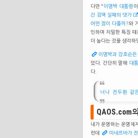
다만 "
이명박
대통령
이
간 검역 실패의 댓가
어떤 점이 다를까?
와 
인하며 치밀한 특징 때
더 높다는 것을 생각하면
이명박과 강호순은 
었다. 간단히 말해
대
다.
너나 전두환 같은
QAOS.co
내가 운영하는 운영체
런데
미네르바가 전