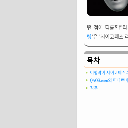
떤 점이 다를까?'
령
'은 '사이코패스'
목차
이명박이 사이코패스
QAOS.com의 미네르
각주