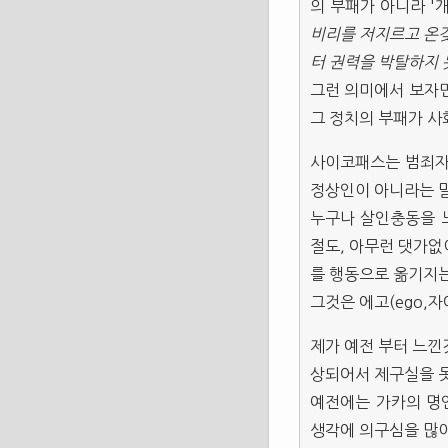
의 부패가 아니라 '
비리를 저지르고 온갖
터 권력을 박탈하지
그런 의미에서 보자면
그 정치의 부패가 사
사이코패스는 범죄자이
정상인이 아니라는 
누구나 살인충동을 느
절도, 아무런 댓가없
를 행동으로 옮기지는
그것은 에고(ego,자
제가 예전 부터 느낀
상되어서 제구실을 못
예전에는 가카의 명언
생각에 의구심을 많