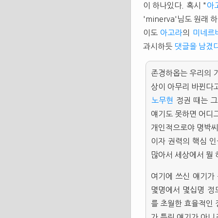
이 하나있다. 혹시 "
아
'minerva'님도 원
이도
아고라
의
미네르
과시하듯
댓글을 남겼
존경하옵는 우리의 가
상이 아무리 바뀐다고
노무현
정권 때는 
얘기도 못하면 어디그
개인적으로야 명박씨
이자 권력의 핵심 인
많아서 세상에서 뭘 
여기에 쓰신 얘기가 
몇명에서 몇십명 정
를 초월한 효율적인
가 틀린 얘기가 아니죠