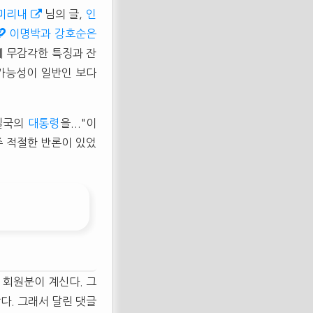
미리내
님의 글,
인
이명박과 강호순은
에 무감각한 특징과 잔
가능성이 일반인 보다
 일국의
대통령
을..."이
주 적절한 반론이 있었
 회원분이 계신다. 그
았다. 그래서 달린 댓글