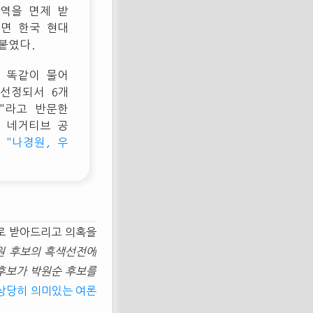
역을 면제 받
하면 한국 현대
붙였다.
 똑같이 물어
선정되서 6개
"라고 반문한
의 네거티브 공
 "나경원, 우
"로 받아드리고 의혹을
원 후보의 흑색선전에
후보가 박원순 후보를
 상당히 의미있는 여론