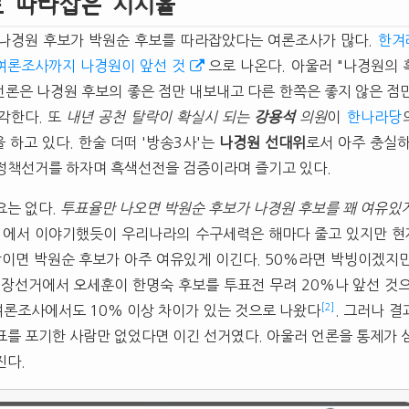
 따라잡은 지지율
 나경원 후보가 박원순 후보를 따라잡았다는 여론조사가 많다.
한겨
여론조사까지 나경원이 앞선 것
으로 나온다. 아울러 "나경원의
 언론은 나경원 후보의 좋은 점만 내보내고 다른 한쪽은 좋지 않은 점
각한다. 또
내년 공천 탈락이 확실시 되는
강용석
의원
이
한나라당
 하고 있다. 한술 더떠 '방송3사'는
나경원
선대위
로서 아주 충실
정책선거를 하자며 흑색선전을 검증이라며 즐기고 있다.
요는 없다.
투표율만 나오면 박원순 후보가 나경원 후보를 꽤 여유있게
칙
에서 이야기했듯이 우리나라의 수구세력은 해마다 줄고 있지만 현재
상이면 박원순 후보가 아주 여유있게 이긴다. 50%라면 박빙이겠지
시장선거에서 오세훈이 한명숙 후보를 투표전 무려 20%나 앞선 것
[2]
여론조사에서도 10% 이상 차이가 있는 것으로 나왔다
. 그러나 결
표를 포기한 사람만 없었다면 이긴 선거였다. 아울러 언론을 통제가 
진다.