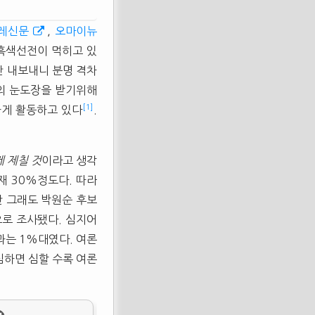
레신문
,
오마이뉴
 흑색선전이 먹히고 있
만 내보내니 분명 격차
의 눈도장을 받기위해
[1]
하게 활동하고 있다
.
 제칠 것
이라고 생각
 30%정도다. 따라
만 그래도 박원순 후보
으로 조사됐다. 심지어
과는 1%대였다. 여론
심하면 심할 수록 여론