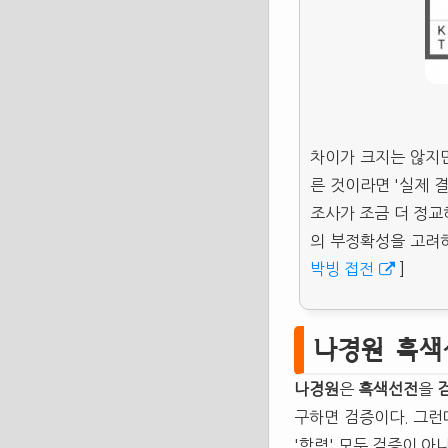
차이가 크지는 않지
른 것이라면 '실제 
조사가 조금 더 정교
의 부정확성을 고려하
박빙 접전
]
나경원 흑색
나경원
은
흑색선전
을
구하면 검증이다. 그런
'학력' 모두 검증이 아