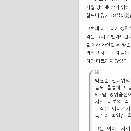
개월 방위를 받기 위해
힘드니 당시 18살이었
그런데 이 논리가 성
리를 그대로 받아드린다
를 위해 자살한 뒤 양손
리라고 해도 하지 말아
지만 터트리지 않았다.
박원순 선대위의
품도 훌륭하고 
6개월 방위출신
지만 이분의 작
‘작은 아버지가
똑같이 박원순 후
그는 이어 "저