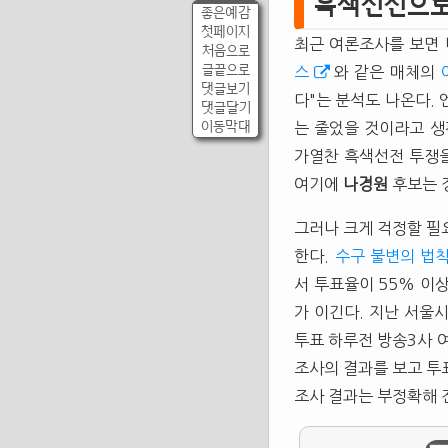
흑색선전으로
좋은예감
첫페이지
최근 여론조사를 보면
처음으로
글끝으로
스
와 같은 매체의
댓글보기
다"는 분석도 나온다.
댓글달기
이동막대
는 줄었을 것이라고 생
가열찬 흑색선전 투쟁을
여기에
나경원
후보는 
그러나 크게 걱정할 필
한다.
수구 불변의 법
서 투표율이 55% 이
가 이긴다. 지난 서울
투표 하루전 방송3사 
조사의 결과를 보고 투
조사 결과는 부정확해 