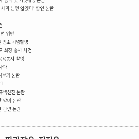
사 참석 및 거짓해명 논란
 사과 논평 않겠다' 발언 논란
건
법 위반
 빈소 기념촬영
모 회장 송사 사건
목욕봉사 촬영
사과
식부기 논란
란
흑색선전 논란
 알바 논란
 관련 논란