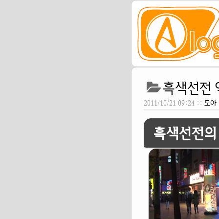
흑색선전 
2011/10/21 09:24 ::
도아
흑색선전의