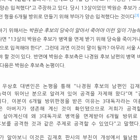
 양손 입적했다"고 주장하고 있다. 당시 13살이었던 박원순 후보가
[3]
던 형을 6개월 방위로 만들기 위해 부마가 양손 입적했다는 것이다
립하기 위해서는
박원순 후보의 당숙이 알아서 죽어야 이런 일이 가능
면 "13살의 박원순 후보가 병역을 면제 받기 위해 당숙을 죽이거
으로 입적해야 한다". 그런데 과연 이것이 말이 될까? 아무리 서울 
야 할 것이 있다. 반면에 박원순 후보측은 나경원 후보 남편의 병역 
 다음은 박원순 후보측 논평이다.
 우상호 대변인은 논평을 통해 "나경원 후보의 남편인 김재
능력이 뛰어난 분으로 알려져 있어 공격을 자제해 왔다"며 
이다. 이분이 6개월 방위판정을 받은 이유는 3대독자라는 
은 아버지가 생존해 계신 것이 확인됐으므로 저희가 공격할
 살아계신데 왜 3대독자로 병역을 면제받아 6개월 방위로
보를 공격한 것과 같은 주제로 공격할 수 있었다"고 말했다
희가 알아보니 이것은 김재호 판사의 부친이 개성에서 월남한