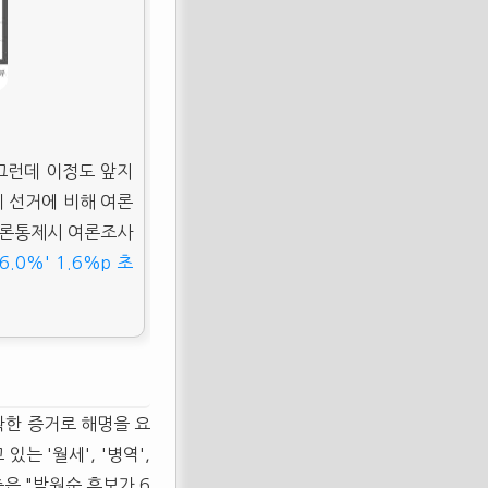
그런데 이정도 앞지
체 선거에 비해 여론
언론통제시 여론조사
6.0%' 1.6%p 초
확한 증거로 해명을 요
있는 '월세', '병역',
은 "박원순 후보가 6