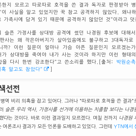
존한지 모르고 따로따로 호적을 쓴 결과 독자로 판정받아 병
"이 사실을 알고 있었지만 꾹 참고 공격하지 않았다. 왜냐
그 가족사에 담겨 있기 때문에 공격하지 않았던 것"이라고 덧
의 슬픈 가정사를 상대방 공격에 썼던 나경원 후보에 대해서
 판사는 왜 작은아버지가 살아있음에도 불구하고 3대독자로 
니까? 이런 질문이 얼마나 가슴 아픈 질문인지 모르겠는가
선거가 상대방을 죽여야 내가 사는 것이라 하지만 이런 형태
함을 다시 한번 강조한다"고 쓴소리를 했다.[출처:
박원순측
의혹 알고도 참았다"
]
색선전
 병역 비리 의혹을 잡고 있어다. 그러나 "따로따로 호적을 쓴 결과
울러
슬픈 우리 역사, 가정사를 선거에 이용하는 치졸함 보다는 나경
 했다
는 것이다. 바로 이런 결과일지 모르겠다. 며칠 전까지
나경원 
는 여론조사 결과가 모든 언론을 도배하고 있었다. 그런데
YTN에서
.