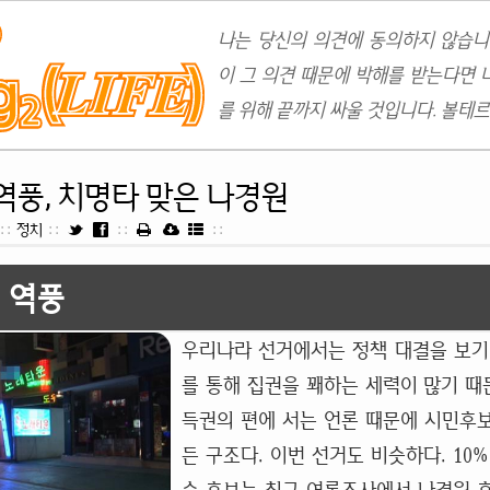
나는 당신의 의견에 동의하지 않습니
이 그 의견 때문에 박해를 받는다면 
를 위해 끝까지 싸울 것입니다. 볼테르
역풍, 치명타 맞은 나경원
::
정치
::
::
::
 역풍
우리나라 선거에서는 정책 대결을 보기
를 통해 집권을 꽤하는 세력이 많기 때문
득권의 편에 서는 언론 때문에 시민후
든 구조다. 이번 선거도 비슷하다. 10