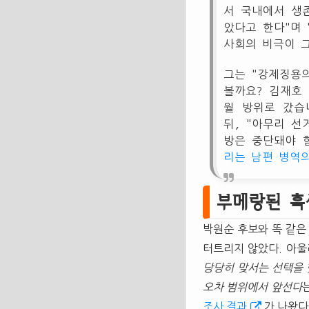
서 국내에서 생
았다고 한다"며 
사회의 비극이 
그는 "강제징용
볼까요? 김재호
월 방위로 갔습
뒤, "아무리 
방은 중단돼야 
리는 남편 병역
부메랑된 흑
박원순 후보와 똑 같은
터트리지 않았다. 아
당당히 맞서는 선택을
오차 범위에서 앞선다
조사 결과
가 나왔다