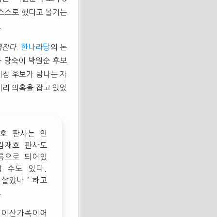
 스스로 했다고 몰기는
.
해진다
.
한나라당
의 논
나 당숙이 박원순 후보
시장 후보가 탐나는 자
비리 의혹을 잡고 있었
호 판사는 인
"김재호 판사도
이름으로 되어있
 수도 있다.
 살았나’하고
.
 이산가족이어