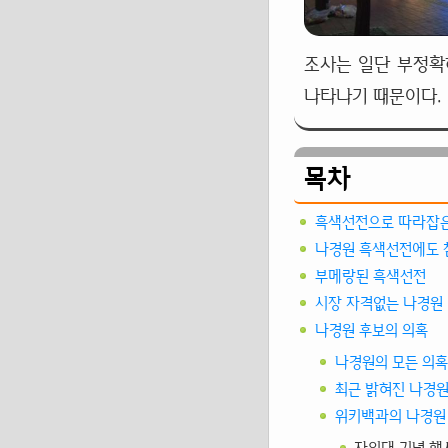
조사는 일단 부정확
나타나기 때문이다.
목차
흑색선전으로 따라잡은
나경원 흑색선전에도 
부메랑된 흑색선전
시장 자격없는 나경원
나경원 후보의 의혹
나경원의 모든 의
최근 밝혀진 나경원
위키백과의 나경원