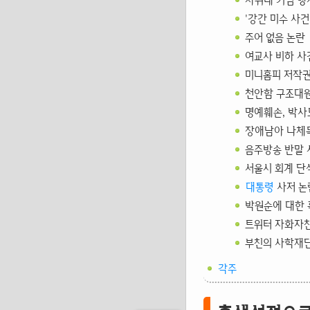
자위대 기념 행
'강간 미수 사건
주어 없음 논란
여교사 비하 사
미니홈피 저작권
천안함 구조대원
명예훼손, 박사
장애남아 나체
음주방송 반말 
서울시 회계 단
대통령
사저 논
박원순에 대한 
트위터 자화자찬
부친의 사학재단
각주