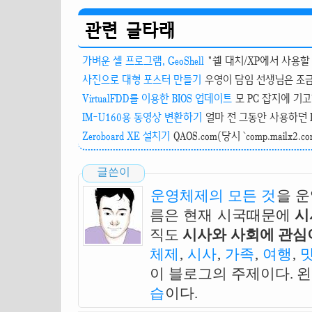
관련 글타래
가벼운 셀 프로그램, GeoShell
"쉘 대치/XP에서 사용할 
사진으로 대형 포스터 만들기
우영이 담임 선생님은 조금 
VirtualFDD를 이용한 BIOS 업데이트
모 PC 잡지에 기고
IM-U160용 동영상 변환하기
얼마 전 그동안 사용하던 L
Zeroboard XE 설치기
QAOS.com(당시 `comp.mailx
글쓴이
운영체제의 모든 것
을 
름은 현재 시국때문에
시
직도
시사와 사회에 관심이
체제
,
시사
,
가족
,
여행
,
이 블로그의 주제이다. 
습
이다.