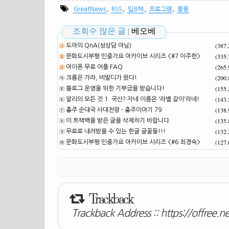
,
,
,
,
GreatNews
RSS
팁&텍
프로그램
활용
조회수 많은 글 |
베오베
(387
도아의 QnA(성상담 아님)
(335
문화도시부평 민중가요 아카이브 시리즈 <#7 이주헌>
(265
아이폰 무료 어플 FAQ
(200
크롬은 가라, 비발디가 왔다!
(155
블로그 운영을 위한 기부금을 받습니다!
(143
알리의 모든 것 1. 국산? 자네 이름은 '라벨 갈이'라네!
(138
충주 순대국 사대천왕 - 충주이야기 79
(135
이 트랙백을 받은 글을 삭제하기 바랍니다.
(132
무료로 내려받을 수 있는 한글 글꼴들!!!
(127
문화도시부평 민중가요 아카이브 시리즈 <#6 최경숙>
Trackback
Trackback Address ::
https://offree.