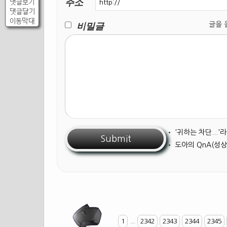
주소
댓글보기
댓글달기
이동막대
비밀글
글을 올릴
•
'귀하는 차단...
•
도아의 QnA(성상
1
...
2342
2343
2344
2345