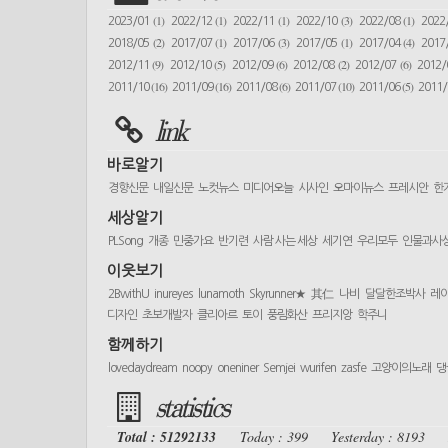
(1)
(1)
(1)
(3)
(1)
2023/01
2022/12
2022/11
2022/10
2022/08
2022
(2)
(1)
(3)
(1)
(4)
2018/05
2017/07
2017/06
2017/05
2017/04
2017
(9)
(5)
(6)
(2)
(6)
2012/11
2012/10
2012/09
2012/08
2012/07
2012
(16)
(16)
(6)
(10)
(5)
2011/10
2011/09
2011/08
2011/07
2011/06
2011
link
바로알기
경향신문
내일신문
노컷뉴스
미디어오늘
시사인
오마이뉴스
프레시안
한
세상알기
PLSong
개종
민중가요
반기련
사람 사는 세상
세기연
우리모두
인물과사
이웃보기
2BwithU
inureyes
lunamoth
Skyrunner★
其仁
나비
달달한조박사
레
디자인
초보개발자
클리아르
토이
풍림화산
프리지앙
학주니
함께하기
lovedaydream
noopy
oneniner
Semjei
wurifen
zasfe
고양이의노래
댕
statistics
Total : 51292133
Today : 399
Yesterday : 8193