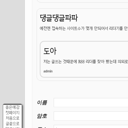
댕글댕글파파
예전엔 접속하는 사이트수가 몇개 안되어서 리더기를 안
도아
저는 글쓰는 것때문에 RSS 리더를 찾아 봤는데 의외
이름
좋은예감
첫페이지
암호
처음으로
글끝으로