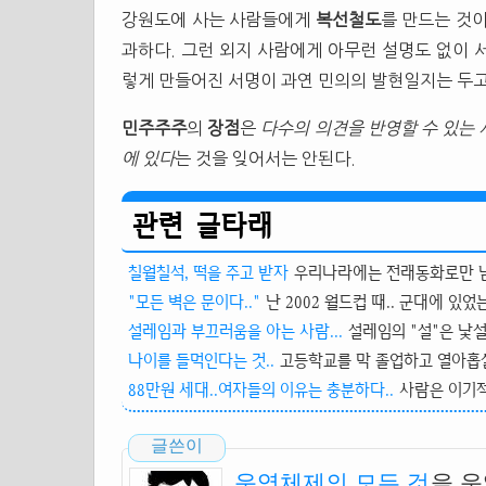
강원도에 사는 사람들에게
복선철도
를 만드는 것
과하다. 그런 외지 사람에게 아무런 설명도 없이 
렇게 만들어진 서명이 과연 민의의 발현일지는 두고
민주주주
의
장점
은
다수의 의견을 반영할 수 있는
에 있다
는 것을 잊어서는 안된다.
관련 글타래
칠월칠석, 떡을 주고 받자
우리나라에는 전래동화로만 남아
"모든 벽은 문이다.."
난 2002 월드컵 때.. 군대에 있었
설레임과 부끄러움을 아는 사람...
설레임의 "설"은 낯설
나이를 들먹인다는 것..
고등학교를 막 졸업하고 열아홉살 
88만원 세대..여자들의 이유는 충분하다..
사람은 이기적이
글쓴이
운영체제의 모든 것
을 