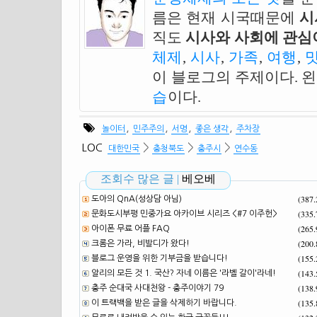
름은 현재 시국때문에
시
직도
시사와 사회에 관심이
체제
,
시사
,
가족
,
여행
,
이 블로그의 주제이다. 
습
이다.
,
,
,
,
놀이터
민주주의
서명
좋은 생각
주차장
>
>
>
LOC
대한민국
충청북도
충주시
연수동
조회수 많은 글 |
베오베
(387
도아의 QnA(성상담 아님)
(335
문화도시부평 민중가요 아카이브 시리즈 <#7 이주헌>
(265
아이폰 무료 어플 FAQ
(200
크롬은 가라, 비발디가 왔다!
(155
블로그 운영을 위한 기부금을 받습니다!
(143
알리의 모든 것 1. 국산? 자네 이름은 '라벨 갈이'라네!
(138
충주 순대국 사대천왕 - 충주이야기 79
(135
이 트랙백을 받은 글을 삭제하기 바랍니다.