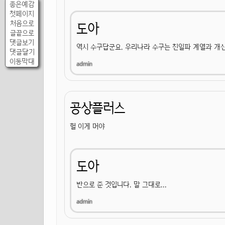
좋은예감
첫페이지
처음으로
도아
글끝으로
댓글보기
역시 수구답군요. 우리나라 수구는 친일파 계열과 개신
댓글달기
이동막대
공상플러스
헐 이게 머야
도아
반으로 준 것입니다. 말 그대로...