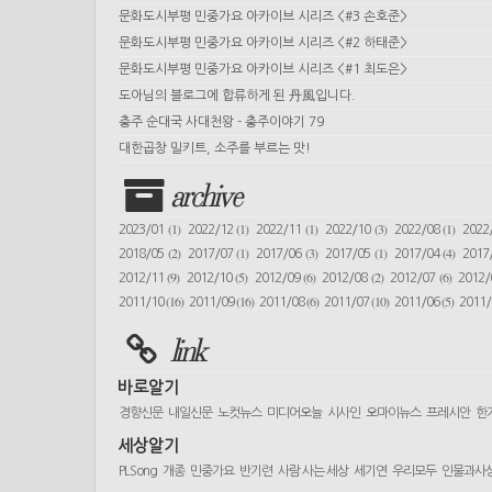
문화도시부평 민중가요 아카이브 시리즈 <#3 손호준>
문화도시부평 민중가요 아카이브 시리즈 <#2 하태준>
문화도시부평 민중가요 아카이브 시리즈 <#1 최도은>
도아님의 블로그에 합류하게 된 丹風입니다.
충주 순대국 사대천왕 - 충주이야기 79
대한곱창 밀키트, 소주를 부르는 맛!
archive
(1)
(1)
(1)
(3)
(1)
2023/01
2022/12
2022/11
2022/10
2022/08
2022
(2)
(1)
(3)
(1)
(4)
2018/05
2017/07
2017/06
2017/05
2017/04
2017
(9)
(5)
(6)
(2)
(6)
2012/11
2012/10
2012/09
2012/08
2012/07
2012
(16)
(16)
(6)
(10)
(5)
2011/10
2011/09
2011/08
2011/07
2011/06
2011
link
바로알기
경향신문
내일신문
노컷뉴스
미디어오늘
시사인
오마이뉴스
프레시안
한
세상알기
PLSong
개종
민중가요
반기련
사람 사는 세상
세기연
우리모두
인물과사