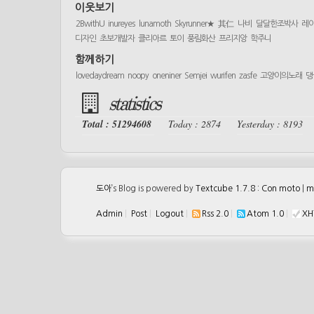
이웃보기
2BwithU
inureyes
lunamoth
Skyrunner★
其仁
나비
달달한조박사
레
디자인
초보개발자
클리아르
토이
풍림화산
프리지앙
학주니
함께하기
lovedaydream
noopy
oneniner
Semjei
wurifen
zasfe
고양이의노래
댕
statistics
Total : 51294608
Today : 2874
Yesterday : 8193
도아
’s Blog is powered by
Textcube 1.7.8 : Con moto
|
m
Admin
|
Post
|
Logout
|
Rss 2.0
|
Atom 1.0
|
XH