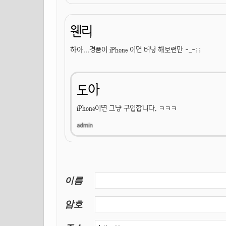
웬리
하아...경품이 iPhone 이면 버닝 해보련만 -_-;;
도아
iPhone이면 그냥 구입합니다. ㅋㅋㅋ
이름
암호