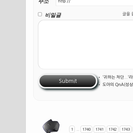
주소
비밀글
글을 올릴
•
'귀하는 차단...
•
도아의 QnA(성상
1
...
1740
1741
1742
1743