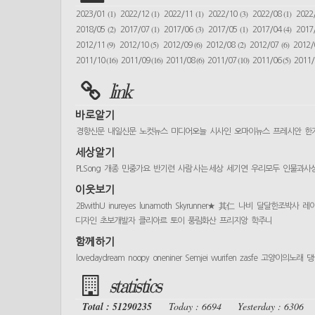
(1)
(1)
(1)
(3)
(1)
2023/01
2022/12
2022/11
2022/10
2022/08
2022
(2)
(1)
(3)
(1)
(4)
2018/05
2017/07
2017/06
2017/05
2017/04
2017
(9)
(5)
(6)
(2)
(6)
2012/11
2012/10
2012/09
2012/08
2012/07
2012
(16)
(16)
(6)
(10)
(5)
2011/10
2011/09
2011/08
2011/07
2011/06
2011
link
바로알기
경향신문
내일신문
노컷뉴스
미디어오늘
시사인
오마이뉴스
프레시안
한
세상알기
PLSong
개종
민중가요
반기련
사람 사는 세상
세기연
우리모두
인물과사
이웃보기
2BwithU
inureyes
lunamoth
Skyrunner★
其仁
나비
달달한조박사
레
디자인
초보개발자
클리아르
토이
풍림화산
프리지앙
학주니
함께하기
lovedaydream
noopy
oneniner
Semjei
wurifen
zasfe
고양이의노래
댕
statistics
Total : 51290235
Today : 6694
Yesterday : 6306