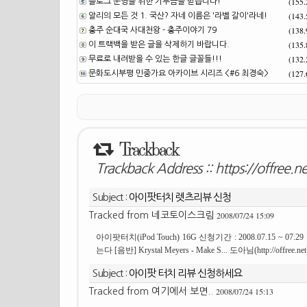
(155
블로그 운영을 위한 기부금을 받습니다!
(143
알리의 모든 것 1. 국산? 자네 이름은 '라벨 갈이'라네!
(138
충주 순대국 사대천왕 - 충주이야기 79
(135
이 트랙백을 받은 글을 삭제하기 바랍니다.
(132
무료로 내려받을 수 있는 한글 글꼴들!!!
(127
문화도시부평 민중가요 아카이브 시리즈 <#6 최경숙>
Trackback
Trackback Address ::
https://offree.
Subject :
아이팟터치 렛츠리뷰 신청
2008/07/24 15:09
Tracked from
네코토이스크림
아이팟터치(iPod Touch) 16G 신청기간 : 2008.07.15 ~ 07
는다 [음반] Krystal Meyers - Make S... 도아님(http://offr
Subject :
아이팟 터치 리뷰 신청하세요
2008/07/24 15:13
Tracked from
여기에서 보면..