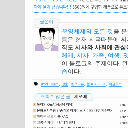
차에 불이 났습니다!!!
3500원에 구입한 제품으로 퓨즈가
글쓴이
운영체제의 모든 것
을 
름은 현재 시국때문에
시
직도
시사와 사회에 관심이
체제
,
시사
,
가족
,
여행
,
이 블로그의 주제이다. 
습
이다.
,
,
,
,
iPod Touch
경품
렛츠리뷰
블로그코리아
이글루스
조회수 많은 글 |
베오베
(387
도아의 QnA(성상담 아님)
(335
문화도시부평 민중가요 아카이브 시리즈 <#7 이주헌>
(265
아이폰 무료 어플 FAQ
(200
크롬은 가라, 비발디가 왔다!