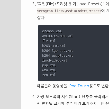
'파일(File)/프리셋 읽기(Load Prese
에 
%ProgramFiles%\MediaCoder\Presets
같다.
archos.xml

AVCHD-to-MP4.xml

flv.xml

h263-amr.xml

h264-3gp-aac.xml

h264-aacplus.xml

ipodvideo.xml

psp.xml

wma.xml

예를들어 동영상을
iPod Touch
용으로 변환하
가장 오른쪽의 시작(Start) 단추를 클릭
럼 변환될 크기에 맞춘 미리 보기 창이 나타난