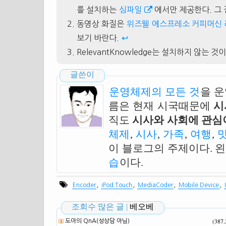
를 설치하는
심파일
에서만 제공한다. 그 
동영상 화질은
위즈웰 에스프레소 커피머신
보기 바란다.
↩
RelevantKnowledge는 설치하지 않는 것
글쓴이
운영체제의 모든 것
을 
름은 현재 시국때문에
시
직도
시사와 사회에 관심이
체제
,
시사
,
가족
,
여행
,
이 블로그의 주제이다. 
습
이다.
,
,
,
,
Encoder
iPod Touch
MediaCoder
Mobile Device
조회수 많은 글 |
베오베
(387
도아의 QnA(성상담 아님)