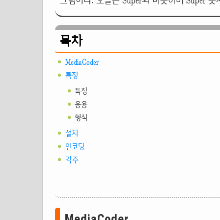
그램이다. 오늘은 Super와 비슷하며 Super 못
목차
MediaCoder
특징
특징
응용
형식
설치
인코딩
각주
MediaCoder