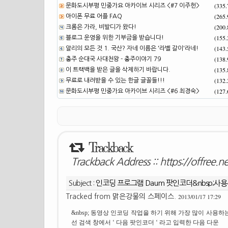
(335
문화도시부평 민중가요 아카이브 시리즈 <#7 이주헌>
(265
아이폰 무료 어플 FAQ
(200
크롬은 가라, 비발디가 왔다!
(155
블로그 운영을 위한 기부금을 받습니다!
(143
알리의 모든 것 1. 국산? 자네 이름은 '라벨 갈이'라네!
(138
충주 순대국 사대천왕 - 충주이야기 79
(135
이 트랙백을 받은 글을 삭제하기 바랍니다.
(132
무료로 내려받을 수 있는 한글 글꼴들!!!
(127
문화도시부평 민중가요 아카이브 시리즈 <#6 최경숙>
Trackback
Trackback Address ::
https://offree.
Subject :
인코딩 프로그램 Daum 팟인코더&nbsp;사용
2013/01/17 17:29
Tracked from
맑은강물의 스페이스.
&nbsp; 동영상 인코딩 작업을 하기 위해 가장 많이 사용하는 
선 검색 창에서 ‘ 다음 팟인코더 ‘ 라고 입력한 다음 다운