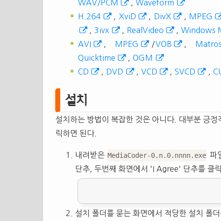
WAV/PCM
,
Waveform
H.264
,
XviD
,
DivX
,
MPEG
,
3ivx
,
RealVideo
,
Windows M
AVI
,
MPEG
/
VOB
,
Matro
Quicktime
,
OGM
CD
,
DVD
,
VCD
,
SVCD
,
C
설치
설치하는 방법이 복잡한 것은 아니다. 대부분 긍정적인 답변(
릭하면 된다.
내려받은
파일
MediaCoder-0.n.0.nnnn.exe
단추, 두번째 화면에서 'I Agree' 단추를 클
설치 폴더를 묻는 화면에서 적당한 설치 폴더를 