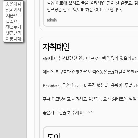
직접 비교해 보시고 글을 올리시면 좋을 것 같군요. 참고로
좋은예감
첫페이지
인코딩을 할 수 있도록 하는 GUI 도구입니다.
처음으로
글끝으로
댓글보기
댓글달기
이동막대
자취폐인
x64에서 추천할만한 인코더 프로그램은 뭐가 있을까요?
예전에 친구들과 여행가면서 찍어놓은 mts파일을 변환
Procoder로 무손실 avi로 바꾸긴 했는데..용량이..무려 x1
후딱 인코딩하고 처리하고 싶은데.. 요건 64비트에 살짝
좋은거 추천좀 해주세요~~^^
도아