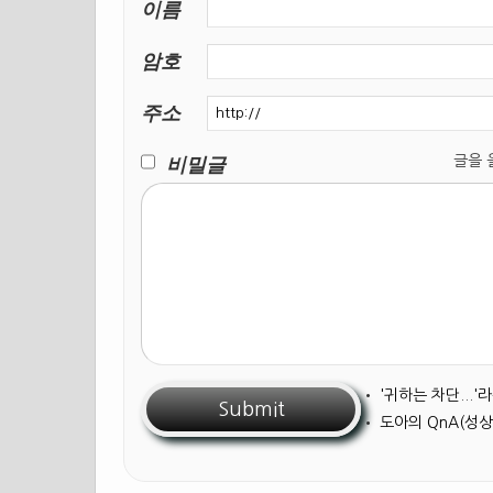
이름
암호
주소
비밀글
글을 올릴
•
'귀하는 차단...
•
도아의 QnA(성상