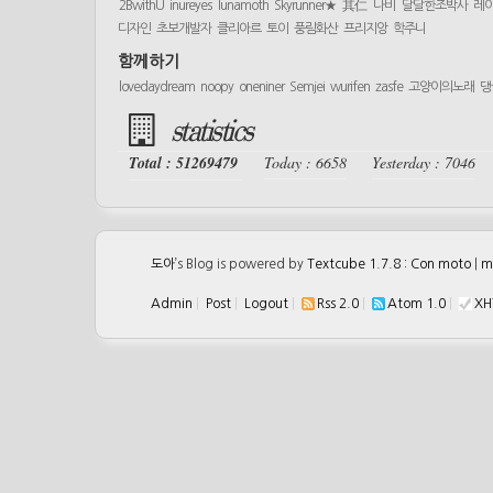
2BwithU
inureyes
lunamoth
Skyrunner★
其仁
나비
달달한조박사
레
디자인
초보개발자
클리아르
토이
풍림화산
프리지앙
학주니
함께하기
lovedaydream
noopy
oneniner
Semjei
wurifen
zasfe
고양이의노래
댕
statistics
Total : 51269479
Today : 6658
Yesterday : 7046
도아
’s Blog is powered by
Textcube 1.7.8 : Con moto
|
m
Admin
|
Post
|
Logout
|
Rss 2.0
|
Atom 1.0
|
XH