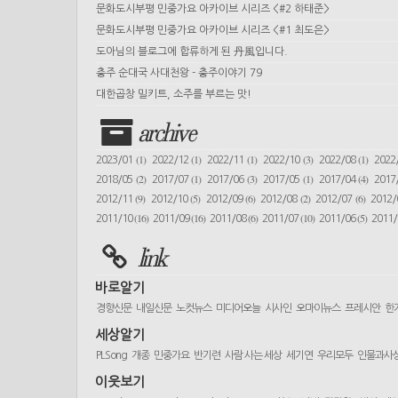
문화도시부평 민중가요 아카이브 시리즈 <#2 하태준>
문화도시부평 민중가요 아카이브 시리즈 <#1 최도은>
도아님의 블로그에 합류하게 된 丹風입니다.
충주 순대국 사대천왕 - 충주이야기 79
대한곱창 밀키트, 소주를 부르는 맛!
archive
(1)
(1)
(1)
(3)
(1)
2023/01
2022/12
2022/11
2022/10
2022/08
2022
(2)
(1)
(3)
(1)
(4)
2018/05
2017/07
2017/06
2017/05
2017/04
2017
(9)
(5)
(6)
(2)
(6)
2012/11
2012/10
2012/09
2012/08
2012/07
2012
(16)
(16)
(6)
(10)
(5)
2011/10
2011/09
2011/08
2011/07
2011/06
2011
link
바로알기
경향신문
내일신문
노컷뉴스
미디어오늘
시사인
오마이뉴스
프레시안
한
세상알기
PLSong
개종
민중가요
반기련
사람 사는 세상
세기연
우리모두
인물과사
이웃보기