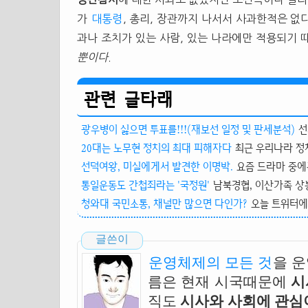
가
대통령
, 총리, 장관까지 나서서 사과한적은 없
과나 조치가 있는 사람, 있는 나라에만 적용되기 
뿐이다
.
관련 글타래
광우병이 싫으면 투표를!!!(재보선 일정 및 판세분석)
선
20대는 노무현 정치의 최대 피해자다
최근 우리나라 정치
선덕여왕, 미실에게서 발견한 이명박.
요즘 드라마 중에는
통일운동도 간첩죄라는 '국정원'
남북경협, 이산가족 상봉
청와대 국민소통, 채널만 많으면 다인가?
오늘 트위터에
글쓴이
운영체제의 모든 것
을 
름은 현재 시국때문에
시
직도
시사와 사회에 관심이