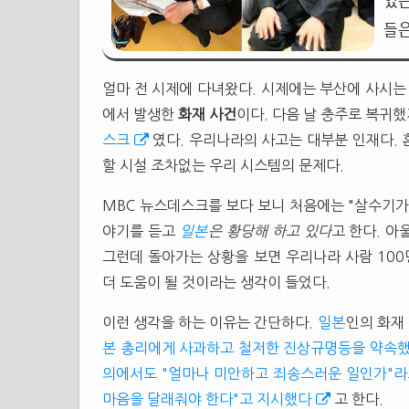
있는
들은
얼마 전 시제에 다녀왔다. 시제에는 부산에 사시는
에서 발생한
화재 사건
이다. 다음 날 충주로 복귀했
스크
였다. 우리나라의 사고는 대부분 인재다.
할 시설 조차없는 우리 시스템의 문제다.
MBC 뉴스데스크를 보다 보니 처음에는 "살수기가
야기를 듣고
일본
은 황당해 하고 있다
고 한다. 
그런데 돌아가는 상황을 보면 우리나라 사람 100
더 도움이 될 것이라는 생각이 들었다.
이런 생각을 하는 이유는 간단하다.
일본
인의 화재
본 총리에게 사과하고 철저한 진상규명등을 약속
의에서도 "얼마나 미안하고 죄송스러운 일인가"라
마음을 달래줘야 한다"고 지시했다
고 한다.