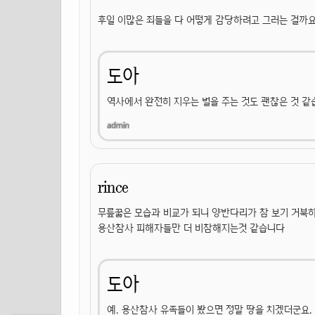
후일 이많은 죄들을 다 어떻게 감당하려고 그러는 걸까요.
도아
역사에서 완전히 지우는 벌을 주는 것도 괜찮은 것 같
rince
무릎꿇은 모습과 비교가 되니 양반다리가 참 보기 거북
용산참사 피해자들만 더 비참해지는것 같습니다
도아
예. 용산참사 유족들이 봤으면 정말 땅을 치겠더군요. 