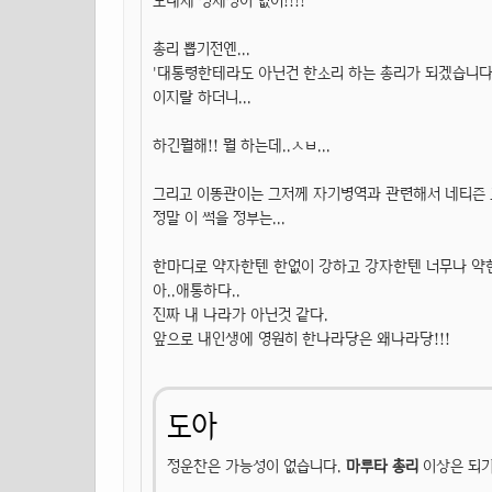
도대체 정체성이 없어!!!!
총리 뽑기전엔...
'대통령한테라도 아닌건 한소리 하는 총리가 되겠습니다.
이지랄 하더니...
하긴뭘해!! 뭘 하는데..ㅅㅂ...
그리고 이똥관이는 그저께 자기병역과 관련해서 네티즌 
정말 이 썩을 정부는...
한마디로 약자한텐 한없이 강하고 강자한텐 너무나 약한.
아..애통하다..
진짜 내 나라가 아닌것 같다.
앞으로 내인생에 영원히 한나라당은 왜나라당!!!
도아
정운찬은 가능성이 없습니다.
마루타 총리
이상은 되기