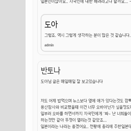
일본인이잖아요.. 자국민에 대한 배려라고나 할까요... -.
도아
그렇죠. 역시 그렇게 생각하는 분이 많은 것 같습니다.
반토나
도아님 글은 매일매일 잘 보고있습니다
저도 어제 밥먹으며 뉴스보다 옆에 애가 있다는것도 깜
용산참사와 비교했을때 이건 너무 오바아닌가 싶을정도더군
일부러 오바를 하면서까지 자국민에게 '봐~ 난 너희들이
하는것만 같아 뚜껑이 열리는것 같았죠...
일본이라는 나라는 좋겠어요.. 천황에 총리에 주한일본대사