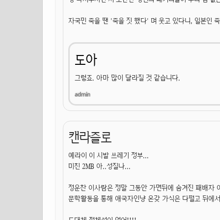
자국민 죽을 땐 '죽을 짓 했다' 며 웃고 있다니, 일본인
도아
그렇죠. 아마 많이 달라질 것 같습니다.
캔라즐로
예라이 이 시발 쓰레기 정부...
미친 2MB 아..성질나...
정운찬 이사람은 정말 그동안 가면뒤에 숨겨진 패배자 아
문학활동을 통해 애국자인냥 온갖 가식은 다떨고 뒤에서는