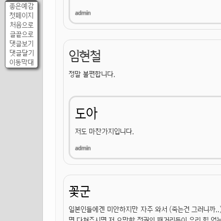
좋은예감
첫페이지
처음으로
글끝으로
댓글보기
임현철
댓글달기
이동막대
정말 불편합니다.
도아
저도 마찬가지입니다.
꽃군
일본인들에겐 미안하지만 자주 와서 (죽는건 그러니까..
명 다쳐주시면 저 오만한 정권의 패거리들이 우리 힘 없