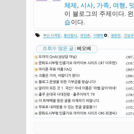
체제
,
시사
,
가족
,
여행
,
이 블로그의 주제이다. 
습
이다.
,
,
,
,
,
부산 사격장
용산참사
유인촌
이명박
정운찬
진상규
조회수 많은 글 |
베오베
(387
도아의 QnA(성상담 아님)
(335
문화도시부평 민중가요 아카이브 시리즈 <#7 이주헌>
(265
아이폰 무료 어플 FAQ
(200
크롬은 가라, 비발디가 왔다!
(155
블로그 운영을 위한 기부금을 받습니다!
(143
알리의 모든 것 1. 국산? 자네 이름은 '라벨 갈이'라네!
(138
충주 순대국 사대천왕 - 충주이야기 79
(135
이 트랙백을 받은 글을 삭제하기 바랍니다.
(132
무료로 내려받을 수 있는 한글 글꼴들!!!
(127
문화도시부평 민중가요 아카이브 시리즈 <#6 최경숙>