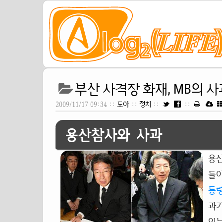
부산 사격장 화재, MB의 
2009/11/17 09:34 ::
도아
::
정치
::
::
용산참사와 사과
용산
들이
통
과가