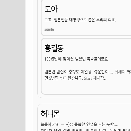
도아
그쵸. 일본인을 대통령으로 뽑은 우리의 죄죠.
홍길동
100년만에 찾아온 일본인 족속들이군요
일본인 앞잡이 충청도 이완용, 정운찬이.... 쥐새끼
면 5년전 부터 원상복구, Start 재시작..
허니몬
씁쓸하군요. ㅡ_-);; 씁쓸한 인생을 보는 듯함....
저런 때 보면, 정말 일본인...인 듯한 느낌...을 받게 되네요