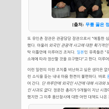
[출처:
무릎 꿇은 
또 유인촌 장관은 관광담당 장관으로서 "애통한 
했다. 아울러
외국인 관광객 사고에 대한 획기적인
딱 이틀만에 이루어진 조처다.
일본
인 유족들은 "
소재에 따라 정산할 것을 요구했다"고 한다. 미루어
이런 일련의 이런 조치를 비난하고 싶은 생각은 없다
런 소식을 듣는 내내 마음 한켠이 불편하다. 바로
어 간다.
단 하루만에 외국인 사건에 대해 사과와 
인 사과도 없다
. 정운찬 총리가 9개월이 지난 시점
했지만 그 이후 용산참사에 대한 어떤 대책도 나온 