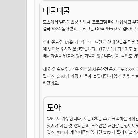
데굴대굴
도스에서 멀티테스킹은 워낙 프로그램들이 복잡하고 무거
결국 MS로 돌아섰죠. 그리고는 Game Wizard로 멀티
이후 윈도우 3.1을 가~아~끔~ 쓰면서 한메한글을 몇번 
에 없어서 오히려 불편했습니다. 윈도우 3.1 띄우기도 
배치파일을 만들어 썼던 기억이 있습니다. (이 작업도 귀찮아서
제 경우 윈도우 3.1을 열심히 사용한건 웃기게도 OS/2 
말이죠. OS/2가 가장 마음에 들었지만 게임과 응용 프
버렸네요.
도아
GW로도 가능합니다. 저는 GW는 주로 크랙하는데에
있어야 하는 것 같더군요. 도스같은 허접한 운영체제도
었죠. WPS가 계속 내장되었다면 WPS가 킬러 어플리케