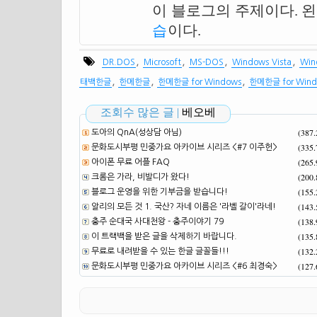
이 블로그의 주제이다. 
습
이다.
,
,
,
,
DR.DOS
Microsoft
MS-DOS
Windows Vista
Win
,
,
,
태백한글
한메한글
한메한글 for Windows
한메한글 for Wind
조회수 많은 글 |
베오베
(387
도아의 QnA(성상담 아님)
(335
문화도시부평 민중가요 아카이브 시리즈 <#7 이주헌>
(265
아이폰 무료 어플 FAQ
(200
크롬은 가라, 비발디가 왔다!
(155
블로그 운영을 위한 기부금을 받습니다!
(143
알리의 모든 것 1. 국산? 자네 이름은 '라벨 갈이'라네!
(138
충주 순대국 사대천왕 - 충주이야기 79
(135
이 트랙백을 받은 글을 삭제하기 바랍니다.
(132
무료로 내려받을 수 있는 한글 글꼴들!!!
(127
문화도시부평 민중가요 아카이브 시리즈 <#6 최경숙>