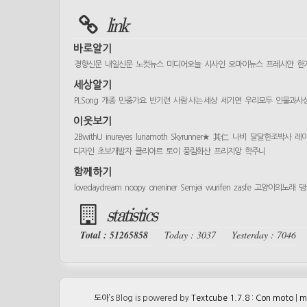
link
바로알기
경향신문
내일신문
노컷뉴스
미디어오늘
시사인
오마이뉴스
프레시안
한
세상알기
PLSong
개종
민중가요
반기련
사람 사는 세상
세기연
우리모두
인물과사
이웃보기
2BwithU
inureyes
lunamoth
Skyrunner★
其仁
나비
달달한조박사
레
디자인
초보개발자
클리아르
토이
풍림화산
프리지앙
학주니
함께하기
lovedaydream
noopy
oneniner
Semjei
wurifen
zasfe
고양이의노래
댕
statistics
Total : 51265858
Today : 3037
Yesterday : 7046
도아
’s Blog is powered by
Textcube 1.7.8 : Con moto
|
m