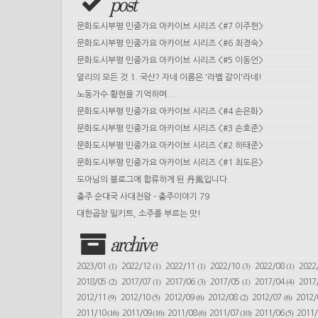
post
문화도시부평 민중가요 아카이브 시리즈 <#7 이주헌>
문화도시부평 민중가요 아카이브 시리즈 <#6 최경숙>
문화도시부평 민중가요 아카이브 시리즈 <#5 이동언>
알리의 모든 것 1. 국산? 자네 이름은 '라벨 갈이'라네!
노동가수 황현을 기억하며...
문화도시부평 민중가요 아카이브 시리즈 <#4 손은화>
문화도시부평 민중가요 아카이브 시리즈 <#3 손호준>
문화도시부평 민중가요 아카이브 시리즈 <#2 하태준>
문화도시부평 민중가요 아카이브 시리즈 <#1 최도은>
도아님의 블로그에 합류하게 된 丹風입니다.
충주 순대국 사대천왕 - 충주이야기 79
대한곱창 밀키트, 소주를 부르는 맛!
archive
(1)
(1)
(1)
(3)
(1)
2023/01
2022/12
2022/11
2022/10
2022/08
2022
(2)
(1)
(3)
(1)
(4)
2018/05
2017/07
2017/06
2017/05
2017/04
2017
(9)
(5)
(6)
(2)
(6)
2012/11
2012/10
2012/09
2012/08
2012/07
2012
(16)
(16)
(6)
(10)
(5)
2011/10
2011/09
2011/08
2011/07
2011/06
2011