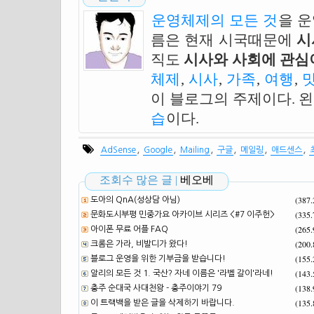
운영체제의 모든 것
을 
름은 현재 시국때문에
시
직도
시사와 사회에 관심이
체제
,
시사
,
가족
,
여행
,
이 블로그의 주제이다. 
습
이다.
,
,
,
,
,
,
AdSense
Google
Mailing
구글
메일링
애드센스
조회수 많은 글 |
베오베
(387
도아의 QnA(성상담 아님)
(335
문화도시부평 민중가요 아카이브 시리즈 <#7 이주헌>
(265
아이폰 무료 어플 FAQ
(200
크롬은 가라, 비발디가 왔다!
(155
블로그 운영을 위한 기부금을 받습니다!
(143
알리의 모든 것 1. 국산? 자네 이름은 '라벨 갈이'라네!
(138
충주 순대국 사대천왕 - 충주이야기 79
(135
이 트랙백을 받은 글을 삭제하기 바랍니다.