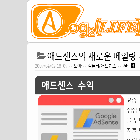
애드센스의 새로운 메일링 
2009/04/02 13:09 ::
도아
::
컴퓨터/애드센스
::
:
애드센스 수익
요즘 
점점 
을 텐
치를 