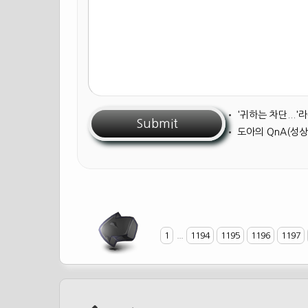
•
'귀하는 차단...
•
도아의 QnA(성상
1
...
1194
1195
1196
1197