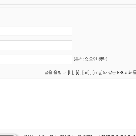
(옵션: 없으면 생략)
글을 올릴 때 [b], [i], [url], [img]와 같은
BBCode
를