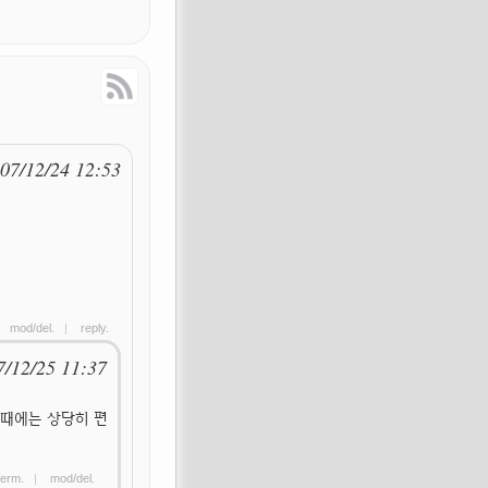
Response
RSS Feed
07/12/24 12:53
|
mod/del.
|
reply.
7/12/25 11:37
 때에는 상당히 편
erm.
|
mod/del.