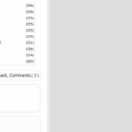
(556)
(519)
(373)
(275)
(253)
(233)
(231)
!
(226)
(219)
(203)
( 2 )
back
,
Comments