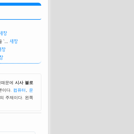
새창
...
새창
새창
창
국때문에
시사 블로
뿐이다.
컴퓨터
,
운
의 주제이다. 왼쪽