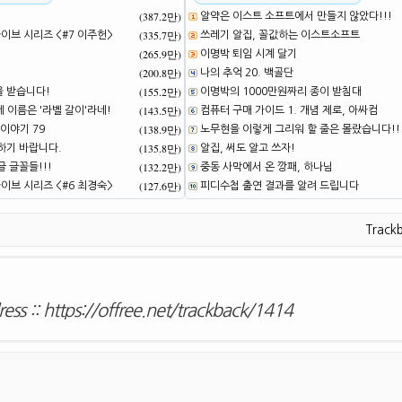
(387.2만)
알약은 이스트 소프트에서 만들지 않았다!!!
(335.7만)
브 시리즈 <#7 이주헌>
쓰레기 알집, 꼴값하는 이스트소프트
(265.9만)
이명박 퇴임 시계 달기
(200.8만)
!
나의 추억 20. 백골단
(155.2만)
을 받습니다!
이명박의 1000만원짜리 종이 받침대
(143.5만)
네 이름은 '라벨 갈이'라네!
컴퓨터 구매 가이드 1. 개념 제로, 아싸컴
(138.9만)
이야기 79
노무현을 이렇게 그리워 할 줄은 몰랐습니다!!
(135.8만)
하기 바랍니다.
알집, 써도 알고 쓰자!
(132.2만)
 글꼴들!!!
중동 사막에서 온 깡패, 하나님
(127.6만)
브 시리즈 <#6 최경숙>
피디수첩 출연 결과를 알려 드립니다
Track
ess ::
https://offree.net/trackback/1414