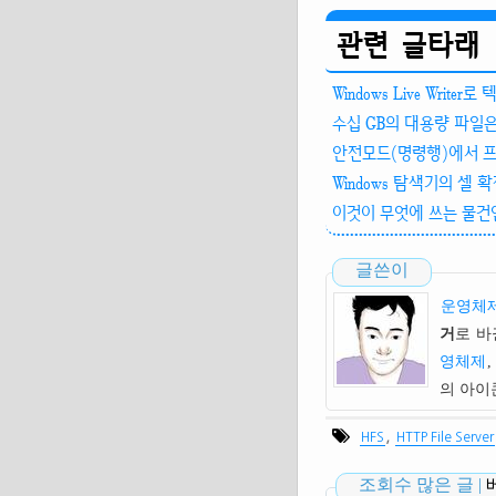
관련 글타래
Windows Live Writer
수십 GB의 대용량 파일
안전모드(명령행)에서 
Windows 탐색기의 셀
이것이 무엇에 쓰는 물건인고
글쓴이
운영체제
거
로 바
영체제
,
의 아
,
HFS
HTTP File Server
조회수 많은 글 |