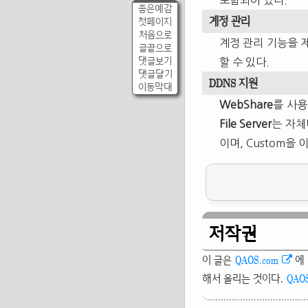
포함되어 있다.
좋은예감
계정 관리
첫페이지
처음으로
계정 관리 기능을 제
글끝으로
댓글보기
할 수 있다.
댓글달기
DDNS 지원
이동막대
WebShare
를 사용
File Server
는 자체
이며, Custom을
저작권
이 글은
QAOS.com
에
해서 올리는 것이다.
QAO