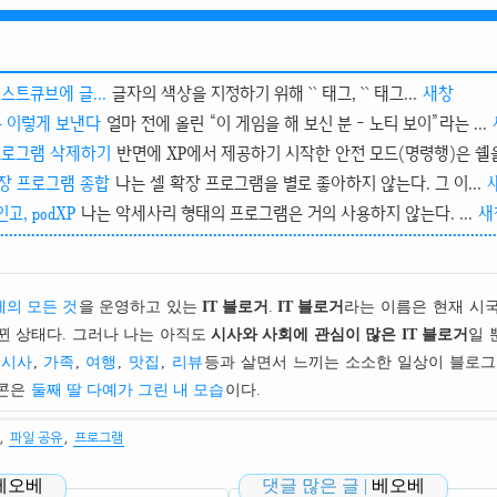
로 텍스트큐브에 글...
글자의 색상을 지정하기 위해 `` 태그, `` 태그...
새창
은 이렇게 보낸다
얼마 전에 올린 “이 게임을 해 보신 분 - 노티 보이”라는 ...
프로그램 삭제하기
반면에 XP에서 제공하기 시작한 안전 모드(명령행)은 쉘을 `
 확장 프로그램 종합
나는 셀 확장 프로그램을 별로 좋아하지 않는다. 그 이...
, podXP
나는 악세사리 형태의 프로그램은 거의 사용하지 않는다. ...
새
의 모든 것
을 운영하고 있는
IT 블로거
.
IT 블로거
라는 이름은 현재 시
뀐 상태다. 그러나 나는 아직도
시사와 사회에 관심이 많은 IT 블로거
일 
시사
,
가족
,
여행
,
맛집
,
리뷰
등과 살면서 느끼는 소소한 일상이 블로그
이콘은
둘째 딸 다예가 그린 내 모습
이다.
,
,
파일 공유
프로그램
베오베
댓글 많은 글 |
베오베