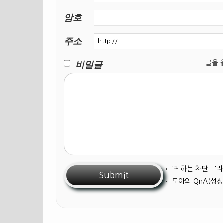
암호
주소
비밀글
글을 올릴
•
'귀하는 차단...
•
도아의 QnA(성상