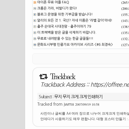
(265
아이폰 무료 어플 FAQ
(200
크롬은 가라, 비발디가 왔다!
(155
블로그 운영을 위한 기부금을 받습니다!
(143
알리의 모든 것 1. 국산? 자네 이름은 '라벨 갈이'라네!
(138
충주 순대국 사대천왕 - 충주이야기 79
(135
이 트랙백을 받은 글을 삭제하기 바랍니다.
(132
무료로 내려받을 수 있는 한글 글꼴들!!!
(127
문화도시부평 민중가요 아카이브 시리즈 <#6 최경숙>
Trackback
Trackback Address ::
https://offree.
Subject :
무지 무지 크게 크게 인쇄하기
2007/09/19 10:58
Tracked from
jwmx
사진이나 글씨를 A4 여러 장으로 나누어 크게크게 인쇄하실 
인데다가 사용하기도 매우 편합니다. 대형 포스터 만들기 : .