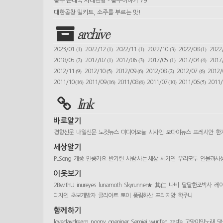
충주 순대국 사대천왕 - 충주이야기 79
대한곱창 밀키트, 소주를 부르는 맛!
archive
(1)
(1)
(1)
(3)
(1)
2023/01
2022/12
2022/11
2022/10
2022/08
2022
(2)
(1)
(3)
(1)
(4)
2018/05
2017/07
2017/06
2017/05
2017/04
2017
(9)
(5)
(6)
(2)
(6)
2012/11
2012/10
2012/09
2012/08
2012/07
2012
(16)
(16)
(6)
(10)
(5)
2011/10
2011/09
2011/08
2011/07
2011/06
2011
link
바로알기
경향신문
내일신문
노컷뉴스
미디어오늘
시사인
오마이뉴스
프레시안
한
세상알기
PLSong
개종
민중가요
반기련
사람 사는 세상
세기연
우리모두
인물과사
이웃보기
2BwithU
inureyes
lunamoth
Skyrunner★
其仁
나비
달달한조박사
레
디자인
초보개발자
클리아르
토이
풍림화산
프리지앙
학주니
함께하기
lovedaydream
noopy
oneniner
Semjei
wurifen
zasfe
고양이의노래
댕