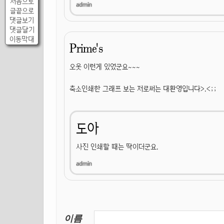
처음으로
글끝으로
댓글보기
댓글달기
이동막대
Prime's
오옷 이런게 있었군요~~~
축소인쇄한 그래프 보는 저로써는 대환영입니다>.<;;
도아
사진 인쇄할 때는 딱이더군요.
이름