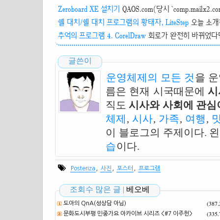
Zeroboard XE 설치기
QAOS.com(당시 `comp.mailx
쉘 대치/쉘 대치 프로그램의 황태자, LiteStep
오늘 소개하는
추억의 프로그램 4. CorelDraw
회로가 완전히 바뀌었다면
글쓴이
운영체제의 모든 것
을 
름은 현재 시국때문에
시
직도
시사와 사회에 관심이
체제
,
시사
,
가족
,
여행
,
이 블로그의 주제이다. 
습
이다.
,
,
,
Posteriza
사진
포스터
프로그램
조회수 많은 글 |
베오베
(387
도아의 QnA(성상담 아님)
(335
문화도시부평 민중가요 아카이브 시리즈 <#7 이주헌>