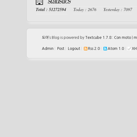
statistics
Total : 51272594
Today : 2676
Yesterday : 7097
도아
’s Blog is powered by
Textcube 1.7.8 : Con moto
|
m
Admin
|
Post
|
Logout
|
Rss 2.0
|
Atom 1.0
|
XH