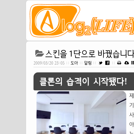
스킨을 1단으로 바꿨습니다
2009/03/20 23:05 ::
도아
::
알림
::
::
클론의 습격이 시작됐다!
제
기
사
아