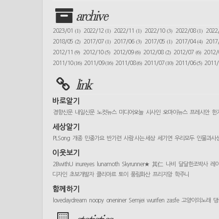
archive
(1)
(1)
(1)
(3)
(1)
2023/01
2022/12
2022/11
2022/10
2022/08
2022
(2)
(1)
(3)
(1)
(4)
2018/05
2017/07
2017/06
2017/05
2017/04
2017
(9)
(5)
(6)
(2)
(6)
2012/11
2012/10
2012/09
2012/08
2012/07
2012
(16)
(16)
(6)
(10)
(5)
2011/10
2011/09
2011/08
2011/07
2011/06
2011
link
바로알기
경향신문
내일신문
노컷뉴스
미디어오늘
시사인
오마이뉴스
프레시안
한
세상알기
PLSong
개종
민중가요
반기련
사람 사는 세상
세기연
우리모두
인물과사
이웃보기
2BwithU
inureyes
lunamoth
Skyrunner★
其仁
나비
달달한조박사
레
디자인
초보개발자
클리아르
토이
풍림화산
프리지앙
학주니
함께하기
lovedaydream
noopy
oneniner
Semjei
wurifen
zasfe
고양이의노래
댕