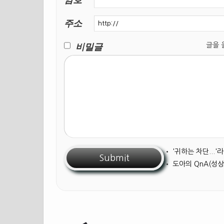
주소
비밀글
글을 올릴
•
'귀하는 차단...
•
도아의 QnA(성상