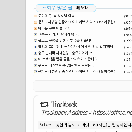
조회수 많은 글 |
베오베
(387
도아의 QnA(성상담 아님)
(335
문화도시부평 민중가요 아카이브 시리즈 <#7 이주헌>
(265
아이폰 무료 어플 FAQ
(200
크롬은 가라, 비발디가 왔다!
(155
블로그 운영을 위한 기부금을 받습니다!
(143
알리의 모든 것 1. 국산? 자네 이름은 '라벨 갈이'라네!
(138
충주 순대국 사대천왕 - 충주이야기 79
(135
이 트랙백을 받은 글을 삭제하기 바랍니다.
(132
무료로 내려받을 수 있는 한글 글꼴들!!!
(127
문화도시부평 민중가요 아카이브 시리즈 <#6 최경숙>
Trackback
Trackback Address ::
https://offree.
Subject :
당신의 블로그, 아랫도리(하단)는 안녕하십니