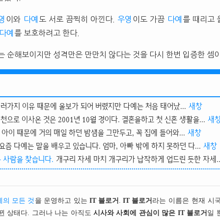
영
이와
다예
도 서로 끔찍히 아낀다.
우영
이도 가끔
다예
를 때리고 
다예
를 보호하려고 한다.
는 순해보이지만 성격만은 만만치 않다는 것을 다시 한번 입증한 셈이
러가지 이유 때문에 울보가 되어 버렸지만 다예는 처음 태어났...
새창
천으로 이사온 것은 2001년 10월 경이다. 결혼을하고 첫 신혼 생활을...
새
아이 때문에 거의 매일 하던 밤샘을 그만두고, 꼭 집에 들어와...
새창
요즘 다예는 말을 배우고 있습니다. 엄마, 아빠 밖에 하지 못하던 다...
새창
는 사람을 찾습니다.
개구리 자세 마치 개구리가 납작하게 업드린 듯한 자세..
의 모든 것
을 운영하고 있는
IT 블로거
.
IT 블로거
라는 이름은 현재 시
뀐 상태다. 그러나 나는 아직도
시사와 사회에 관심이 많은 IT 블로거
일 