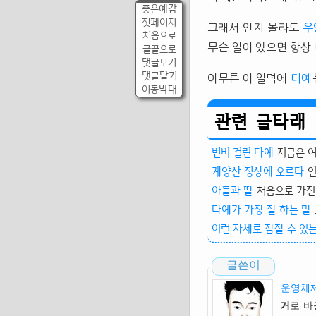
좋은예감
첫페이지
그래서 인지 몰라도
우
처음으로
무슨 일이 있으면 항상
글끝으로
댓글보기
댓글달기
아무튼 이 일덕에
다예
이동막대
관련 글타래
변비 걸린 다예
지금은 여
계양산 정상에 오르다
인
아들과 딸
처음으로 가진 
다예가 가장 잘 하는 말
이런 자세로 잠잘 수 있
글쓴이
운영체제
거
로 바