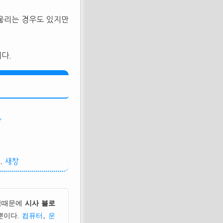
울리는 경우도 있지만
다.
창
.
새창
국때문에
시사 블로
뿐이다.
컴퓨터
,
운