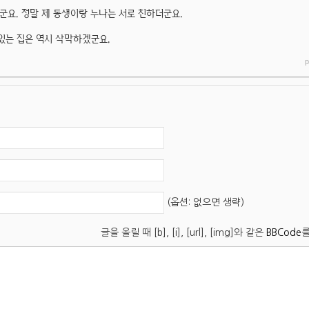
같군요. 정말 제 동생이랑 누나는 서로 친하더군요.
있는 집은 역시 삭막하겠군요.
p
(옵션: 없으면 생략)
글을 올릴 때 [b], [i], [url], [img]와 같은
BBCode
를