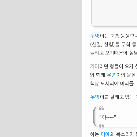
우영
이는 보통 동생보
(한결, 한힘)을 무척
들리고 오기때문에 설
기다리던 형들이 오자
와 함께
우영
이의 울음
책상 모서리에 머리를 
우영
이를 달래고 있는 
"야~~~"
하는
다예
의 목소리가 