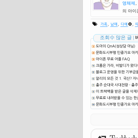
영체제
,
의 아
,
,
,
가족
남매
다예
조회수 많은 글 |
도아의 QnA(성상담 아님)
문화도시부평 민중가요 아카이
아이폰 무료 어플 FAQ
크롬은 가라, 비발디가 왔다
블로그 운영을 위한 기부금
알리의 모든 것 1. 국산? 자
충주 순대국 사대천왕 - 충주
이 트랙백을 받은 글을 삭제
무료로 내려받을 수 있는 한글
문화도시부평 민중가요 아카이