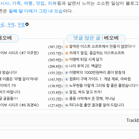
시사
,
가족
,
여행
,
맛집
,
리뷰
등과 살면서 느끼는 소소한 일상이 블로그
이콘은
둘째 딸 다예가 그린 내 모습
이다.
,
,
따공
우애
우영
베오베
댓글 많은 글 |
베오베
(387.2만)
알약은 이스트 소프트에서 만들지 않았다!!!
(335.7만)
브 시리즈 <#7 이주헌>
쓰레기 알집, 꼴값하는 이스트소프트
(265.9만)
이명박 퇴임 시계 달기
(200.8만)
!
나의 추억 20. 백골단
(155.2만)
을 받습니다!
이명박의 1000만원짜리 종이 받침대
(143.5만)
네 이름은 '라벨 갈이'라네!
컴퓨터 구매 가이드 1. 개념 제로, 아싸컴
(138.9만)
이야기 79
노무현을 이렇게 그리워 할 줄은 몰랐습니다!!
(135.8만)
하기 바랍니다.
알집, 써도 알고 쓰자!
(132.2만)
 글꼴들!!!
중동 사막에서 온 깡패, 하나님
(127.6만)
브 시리즈 <#6 최경숙>
피디수첩 출연 결과를 알려 드립니다
Track