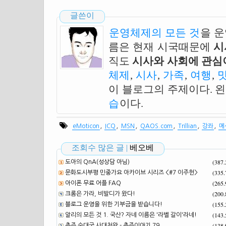
글쓴이
운영체제의 모든 것
을 
름은 현재 시국때문에
시
직도
시사와 사회에 관심이
체제
,
시사
,
가족
,
여행
,
이 블로그의 주제이다. 
습
이다.
,
,
,
,
,
,
eMoticon
ICQ
MSN
QAOS.com
Trillian
강좌
메
조회수 많은 글 |
베오베
(387
도아의 QnA(성상담 아님)
(335
문화도시부평 민중가요 아카이브 시리즈 <#7 이주헌>
(265
아이폰 무료 어플 FAQ
(200
크롬은 가라, 비발디가 왔다!
(155
블로그 운영을 위한 기부금을 받습니다!
(143
알리의 모든 것 1. 국산? 자네 이름은 '라벨 갈이'라네!
(138
충주 순대국 사대천왕 - 충주이야기 79