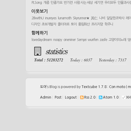
PLSong
개종
민중가요
반기련
사람 사는 세상
세기연
우리모두
인물과사
이웃보기
2BwithU
inureyes
lunamoth
Skyrunner★
其仁
나비
달달한조박사
레
디자인
초보개발자
클리아르
토이
풍림화산
프리지앙
학주니
함께하기
lovedaydream
noopy
oneniner
Semjei
wurifen
zasfe
고양이의노래
댕
statistics
Total : 51283272
Today : 6037
Yesterday : 7317
도아
’s Blog is powered by
Textcube 1.7.8 : Con moto
|
m
Admin
|
Post
|
Logout
|
Rss 2.0
|
Atom 1.0
|
XH