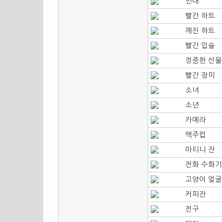
반대
빨간 하트
깨진 하트
빨간 입술
정중한 선물
빨간 장미
소녀
소년
카메라
맥주컵
마티니 잔
전화 수화기
고양이 얼굴
커피잔
전구