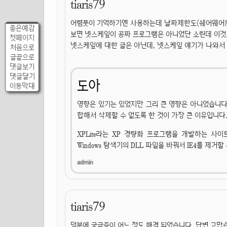
tiaris79
어렴풋이 기억하기엔 사용하는데 날짜제한도(쉐어웨어?)
좋은예감
보면 넷스케잎이 공짜 프로그램은 아니었단 소린데 이것
첫페이지
넷스케잎에 대한 글은 아닌데, 넷스케잎 얘기가 나와서 
처음으로
글끝으로
댓글보기
댓글달기
도아
이동막대
영향은 있기는 있었지만 그리 큰 영향은 아니었습니다. 
합해서 삭제할 수 없도록 한 것이 가장 큰 이유입니다
XPLite라는 XP 경량화 프로그램을 개발하는 사이
Windows 탐색기의 DLL 파일을 바꿔서 IE4를 제거
tiaris79
덕분에 궁금증이 어느 정도 해결 되었습니다. 답변 고맙